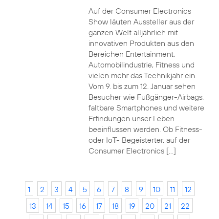
Auf der Consumer Electronics
Show läuten Aussteller aus der
ganzen Welt alljährlich mit
innovativen Produkten aus den
Bereichen Entertainment,
Automobilindustrie, Fitness und
vielen mehr das Technikjahr ein.
Vom 9. bis zum 12. Januar sehen
Besucher wie Fußgänger-Airbags,
faltbare Smartphones und weitere
Erfindungen unser Leben
beeinflussen werden. Ob Fitness-
oder IoT- Begeisterter, auf der
Consumer Electronics […]
1
2
3
4
5
6
7
8
9
10
11
12
13
14
15
16
17
18
19
20
21
22