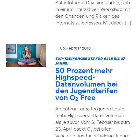
Safer Internet Day eingeladen, sich
in einem interaktiven Workshop mit
den Chancen und Risiken des
Internets zu befassen. Mit dabei: […]
06. Februar 2018
TOP-TARIFANGEBOTE FÜR ALLE BIS 27
JAHRE:
50 Prozent mehr
Highspeed-
Datenvolumen bei
den Jugendtarifen
von O
Free
2
Ab Februar erhalten junge Leute
mehr Highspeed-Datenvolumen
als je zuvor. Vom 8. Februar bis zum
23. April packt O
bei allen
2
Varianten des Tarifs O
Free Junge