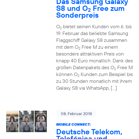
Das Samsung Galaxy
S8 und O
Free zum
2
Sonderpreis
O
bietet seinen Kunden vom 6. bis
2
19. Februar das beliebte Samsung
Flaggschiff Galaxy S8 zusammen
mit dem O
Free M zu einem
2
besonders attraktiven Preis von
knapp 40 Euro monatlich. Dank des
großen Datenpakets des O
Free M
2
können O
Kunden zum Beispiel bis
2
zu 30 Stunden monatlich mit ihrem
Galaxy S8 via WhatsApp, […]
08. Februar 2018
MOBILE CONNECT:
Deutsche Telekom,
Telefónica und