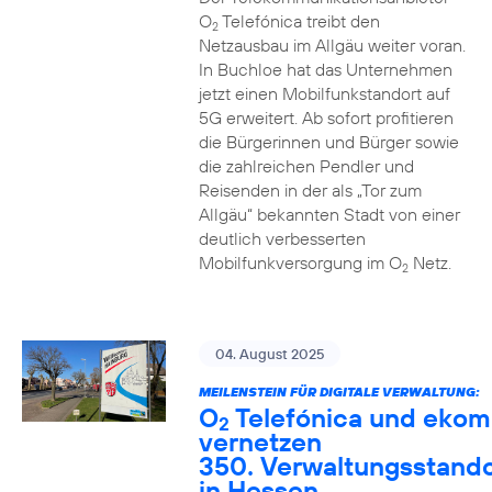
O
Telefónica treibt den
2
Netzausbau im Allgäu weiter voran.
In Buchloe hat das Unternehmen
jetzt einen Mobilfunkstandort auf
5G erweitert. Ab sofort profitieren
die Bürgerinnen und Bürger sowie
die zahlreichen Pendler und
Reisenden in der als „Tor zum
Allgäu“ bekannten Stadt von einer
deutlich verbesserten
Mobilfunkversorgung im O
Netz.
2
04. August 2025
MEILENSTEIN FÜR DIGITALE VERWALTUNG:
O
Telefónica und ekom
2
vernetzen
350. Verwaltungsstando
in Hessen