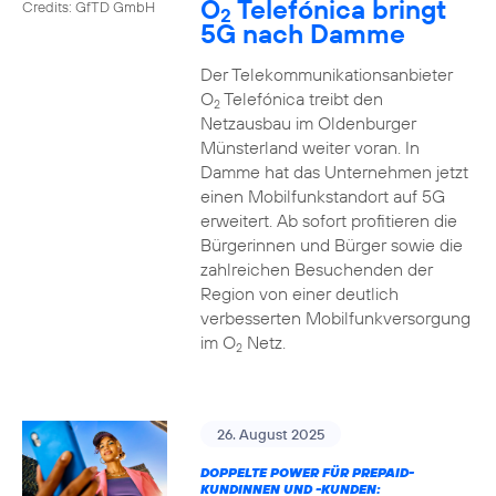
O
Telefónica bringt
Credits: GfTD GmbH
2
5G nach Damme
Der Telekommunikationsanbieter
O
Telefónica treibt den
2
Netzausbau im Oldenburger
Münsterland weiter voran. In
Damme hat das Unternehmen jetzt
einen Mobilfunkstandort auf 5G
erweitert. Ab sofort profitieren die
Bürgerinnen und Bürger sowie die
zahlreichen Besuchenden der
Region von einer deutlich
verbesserten Mobilfunkversorgung
im O
Netz.
2
26. August 2025
DOPPELTE POWER FÜR PREPAID-
KUNDINNEN UND -KUNDEN: