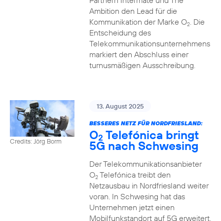
Partnern Intermate und The
Ambition den Lead für die
Kommunikation der Marke O
. Die
2
Entscheidung des
Telekommunikationsunternehmens
markiert den Abschluss einer
turnusmäßigen Ausschreibung.
13. August 2025
BESSERES NETZ FÜR NORDFRIESLAND:
O
Telefónica bringt
2
Credits: Jörg Borm
5G nach Schwesing
Der Telekommunikationsanbieter
O
Telefónica treibt den
2
Netzausbau in Nordfriesland weiter
voran. In Schwesing hat das
Unternehmen jetzt einen
Mobilfunkstandort auf 5G erweitert.