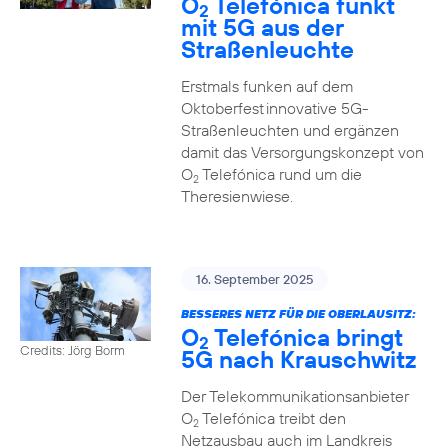
O
Telefónica funkt
2
mit 5G aus der
Straßenleuchte
Erstmals funken auf dem
Oktoberfest innovative 5G-
Straßenleuchten und ergänzen
damit das Versorgungskonzept von
O
Telefónica rund um die
2
Theresienwiese.
16. September 2025
BESSERES NETZ FÜR DIE OBERLAUSITZ:
O
Telefónica bringt
2
Credits: Jörg Borm
5G nach Krauschwitz
Der Telekommunikationsanbieter
O
Telefónica treibt den
2
Netzausbau auch im Landkreis