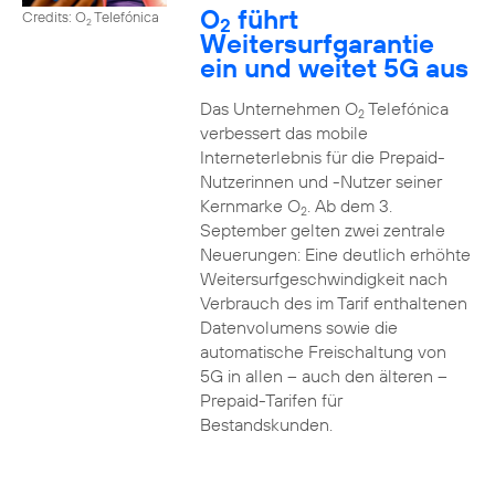
O
führt
Credits: O
Telefónica
2
2
Weitersurfgarantie
ein und weitet 5G aus
Das Unternehmen O
Telefónica
2
verbessert das mobile
Interneterlebnis für die Prepaid-
Nutzerinnen und -Nutzer seiner
Kernmarke O
. Ab dem 3.
2
September gelten zwei zentrale
Neuerungen: Eine deutlich erhöhte
Weitersurfgeschwindigkeit nach
Verbrauch des im Tarif enthaltenen
Datenvolumens sowie die
automatische Freischaltung von
5G in allen – auch den älteren –
Prepaid-Tarifen für
Bestandskunden.