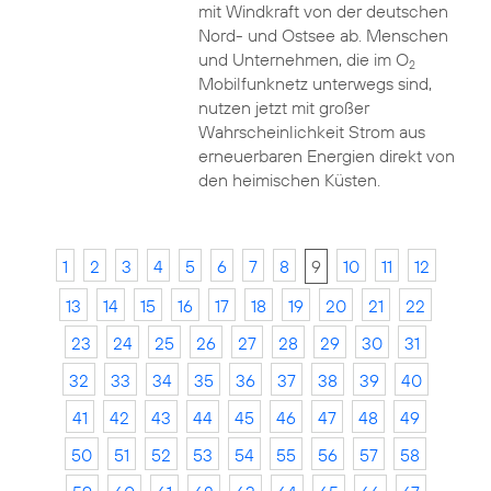
mit Windkraft von der deutschen
Nord- und Ostsee ab. Menschen
und Unternehmen, die im O
2
Mobilfunknetz unterwegs sind,
nutzen jetzt mit großer
Wahrscheinlichkeit Strom aus
erneuerbaren Energien direkt von
den heimischen Küsten.
1
2
3
4
5
6
7
8
9
10
11
12
13
14
15
16
17
18
19
20
21
22
23
24
25
26
27
28
29
30
31
32
33
34
35
36
37
38
39
40
41
42
43
44
45
46
47
48
49
50
51
52
53
54
55
56
57
58