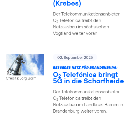
(Krebes)
Der Telekommunikationsanbieter
O
Telefónica treibt den
2
Netzausbau im sächsischen
Vogtland weiter voran.
02. September 2025
BESSERES NETZ FÜR BRANDENBURG:
O
Telefónica bringt
2
Credits: Jörg Borm
5G in die Schorfheide
Der Telekommunikationsanbieter
O
Telefónica treibt den
2
Netzausbau im Landkreis Barnim in
Brandenburg weiter voran.