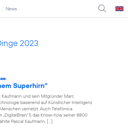
News
Dinge 2023
ANN:
inem Superhirn“
l Kaufmann und sein Mitgründer Marc
hnologie basierend auf Künstlicher Intelligenz
 Menschen vernetzt. Auch Telefónica
m „DigitalBrain“1) das Know-how seiner 8800
ählte Pascal Kaufmann, […]