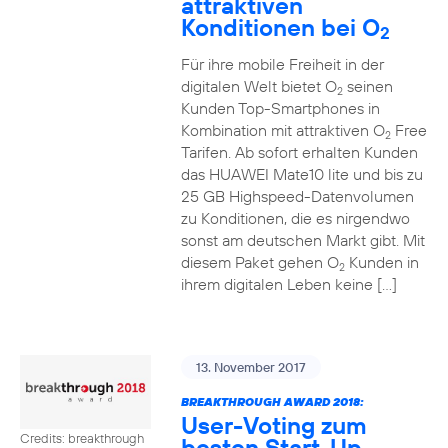
attraktiven
Konditionen bei O
2
Für ihre mobile Freiheit in der
digitalen Welt bietet O
seinen
2
Kunden Top-Smartphones in
Kombination mit attraktiven O
Free
2
Tarifen. Ab sofort erhalten Kunden
das HUAWEI Mate10 lite und bis zu
25 GB Highspeed-Datenvolumen
zu Konditionen, die es nirgendwo
sonst am deutschen Markt gibt. Mit
diesem Paket gehen O
Kunden in
2
ihrem digitalen Leben keine […]
13. November 2017
BREAKTHROUGH AWARD 2018:
User-Voting zum
Credits: breakthrough
besten Start-Up-