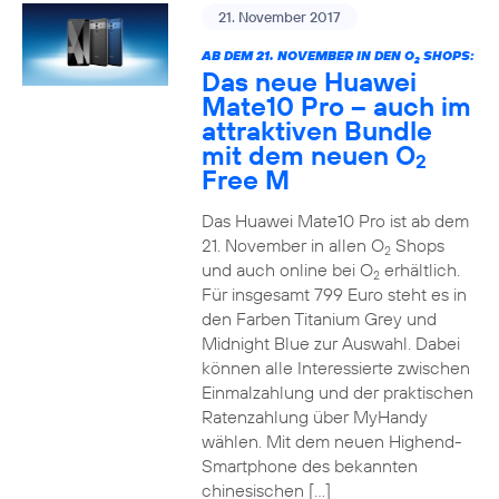
21. November 2017
AB DEM 21. NOVEMBER IN DEN O
SHOPS:
2
Das neue Huawei
Mate10 Pro – auch im
attraktiven Bundle
mit dem neuen O
2
Free M
Das Huawei Mate10 Pro ist ab dem
21. November in allen O
Shops
2
und auch online bei O
erhältlich.
2
Für insgesamt 799 Euro steht es in
den Farben Titanium Grey und
Midnight Blue zur Auswahl. Dabei
können alle Interessierte zwischen
Einmalzahlung und der praktischen
Ratenzahlung über MyHandy
wählen. Mit dem neuen Highend-
Smartphone des bekannten
chinesischen […]