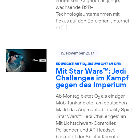
richtet sein Angebot an junge,
wachsende B2B-
Technologieunternehmen mit
Fokus auf den Bereichen „Internet
of […]
15. November 2017
ERWECKE MIT O
DIE MACHT IN DIR:
2
Mit Star Wars™: Jedi
Challenges im Kampf
gegen das Imperium
Ab Montag bietet O
als einziger
2
Mobilfunkanbieter am deutschen
Markt das Augmented-Reality Spiel
„Star Wars™: Jedi Challenges“ an.
Mit Lichtschwert-Controller,
Peilsender und AR Headset
bestreitet der Spieler Kämpfe