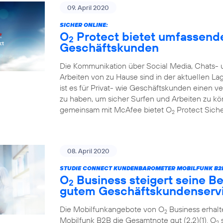
09. April 2020
SICHER ONLINE:
O
Protect bietet umfassende
2
Geschäftskunden
Die Kommunikation über Social Media, Chats- 
Arbeiten von zu Hause sind in der aktuellen L
ist es für Privat- wie Geschäftskunden einen 
zu haben, um sicher Surfen und Arbeiten zu k
gemeinsam mit McAfee bietet O
Protect Sicher
2
08. April 2020
STUDIE CONNECT KUNDENBAROMETER MOBILFUNK B2B
O
Business steigert seine Be
2
gutem Geschäftskundenserv
Die Mobilfunkangebote von O
Business erhal
2
Mobilfunk B2B die Gesamtnote gut (2,2)(1). O
s
2