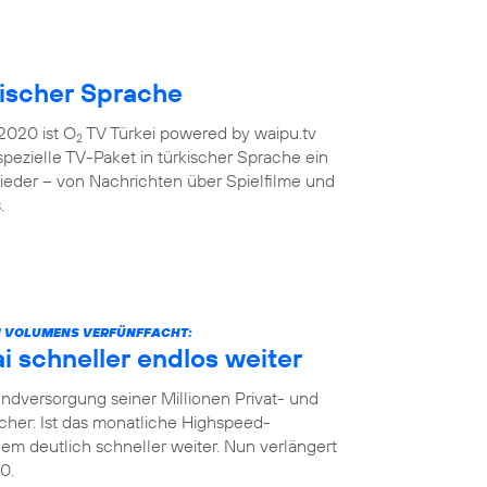
kischer Sprache
2020 ist O
TV Türkei powered by waipu.tv
2
 spezielle TV-Paket in türkischer Sprache ein
ieder – von Nachrichten über Spielfilme und
.
N VOLUMENS VERFÜNFFACHT:
 schneller endlos weiter
dversorgung seiner Millionen Privat- und
her: Ist das monatliche Highspeed-
m deutlich schneller weiter. Nun verlängert
0.