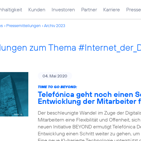
haltigkeit
Kunden
Investoren
Partner
Karriere
Presse
ws
Pressemitteilungen
Archiv 2023
ilungen zum Thema #Internet_der_
04. Mai 2020
TIME TO GO BEYOND:
Telefónica geht noch einen Sc
Entwicklung der Mitarbeiter f
Der beschleunigte Wandel im Zuge der Digital
Mitarbeitern eine Flexibilität und Offenheit, sic
neuen Initiative BEYOND ermutigt Telefónica Deu
Entwicklung einen Schritt weiter zu gehen, um
Eine neue KI-basierte Technologie unterstützt