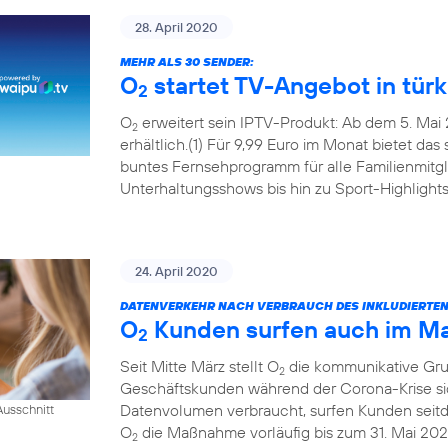
28. April 2020
MEHR ALS 30 SENDER:
O
startet TV-Angebot in tür
2
O
erweitert sein IPTV-Produkt: Ab dem 5. Mai 
2
erhältlich.(1) Für 9,99 Euro im Monat bietet das
buntes Fernsehprogramm für alle Familienmitgl
Unterhaltungsshows bis hin zu Sport-Highlights
24. April 2020
DATENVERKEHR NACH VERBRAUCH DES INKLUDIERTE
O
Kunden surfen auch im Mai
2
Seit Mitte März stellt O
die kommunikative Grun
2
Geschäftskunden während der Corona-Krise sic
Datenvolumen verbraucht, surfen Kunden seitde
usschnitt
O
die Maßnahme vorläufig bis zum 31. Mai 202
2