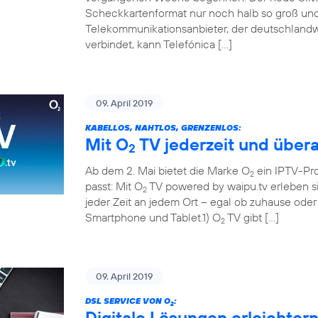
Scheckkartenformat nur noch halb so groß und 
Telekommunikationsanbieter, der deutschland
verbindet, kann Telefónica […]
09. April 2019
KABELLOS, NAHTLOS, GRENZENLOS:
Mit O
TV jederzeit und übera
2
Ab dem 2. Mai bietet die Marke O
ein IPTV-Pr
2
passt: Mit O
TV powered by waipu.tv erleben si
2
jeder Zeit an jedem Ort – egal ob zuhause ode
Smartphone und Tablet.1) O
TV gibt […]
2
09. April 2019
DSL SERVICE VON O
:
2
Digitale Lösungen erleichter