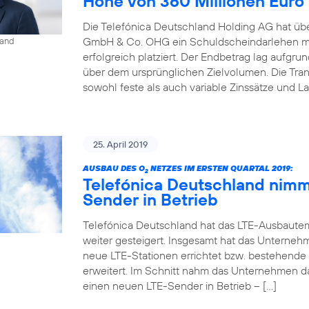
Höhe von 360 Millionen Euro
Die Telefónica Deutschland Holding AG hat übe
GmbH & Co. OHG ein Schuldscheindarlehen mi
land
erfolgreich platziert. Der Endbetrag lag aufgr
über dem ursprünglichen Zielvolumen. Die Tr
sowohl feste als auch variable Zinssätze und La
25. April 2019
AUSBAU DES O
NETZES IM ERSTEN QUARTAL 2019:
2
Telefónica Deutschland nimm
Sender in Betrieb
Telefónica Deutschland hat das LTE-Ausbaute
weiter gesteigert. Insgesamt hat das Unterneh
neue LTE-Stationen errichtet bzw. bestehende
erweitert. Im Schnitt nahm das Unternehmen d
einen neuen LTE-Sender in Betrieb – […]