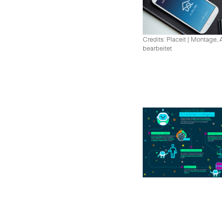
Credits: Placeit
|
Montage, A
bearbeitet