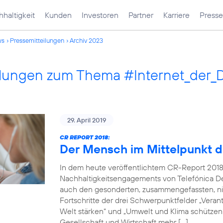
haltigkeit
Kunden
Investoren
Partner
Karriere
Presse
ws
Pressemitteilungen
Archiv 2023
ilungen zum Thema #Internet_der_
29. April 2019
CR REPORT 2018:
Der Mensch im Mittelpunkt d
In dem heute veröffentlichtem CR-Report 2018
Nachhaltigkeitsengagements von Telefónica De
auch den gesonderten, zusammengefassten, nich
Fortschritte der drei Schwerpunktfelder „Verantw
Welt stärken“ und „Umwelt und Klima schützen“.
Gesellschaft und Wirtschaft mehr […]