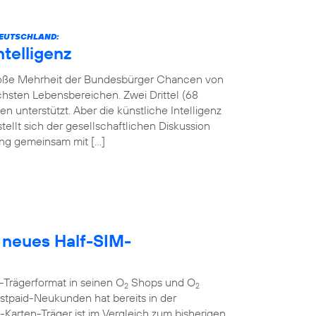
 DEUTSCHLAND:
ntelligenz
 große Mehrheit der Bundesbürger Chancen von
lichsten Lebensbereichen. Zwei Drittel (68
 unterstützt. Aber die künstliche Intelligenz
tellt sich der gesellschaftlichen Diskussion
tung gemeinsam mit […]
 neues Half-SIM-
-Trägerformat in seinen O
Shops und O
2
2
tpaid-Neukunden hat bereits in der
rten-Träger ist im Vergleich zum bisherigen