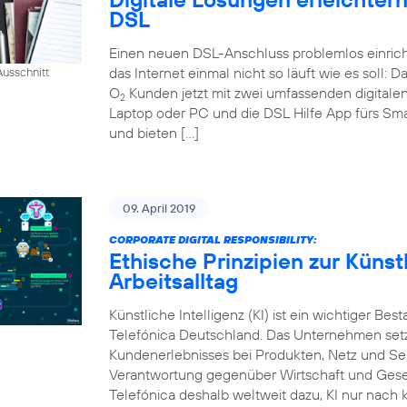
DSL
Einen neuen DSL-Anschluss problemlos einrich
das Internet einmal nicht so läuft wie es soll:
usschnitt
O
Kunden jetzt mit zwei umfassenden digital
2
Laptop oder PC und die DSL Hilfe App fürs Sm
und bieten […]
09. April 2019
CORPORATE DIGITAL RESPONSIBILITY:
Ethische Prinzipien zur Künstl
Arbeitsalltag
Künstliche Intelligenz (KI) ist ein wichtiger Bes
Telefónica Deutschland. Das Unternehmen setzt
Kundenerlebnisses bei Produkten, Netz und Ser
Verantwortung gegenüber Wirtschaft und Gesel
Telefónica deshalb weltweit dazu, KI nur nach k