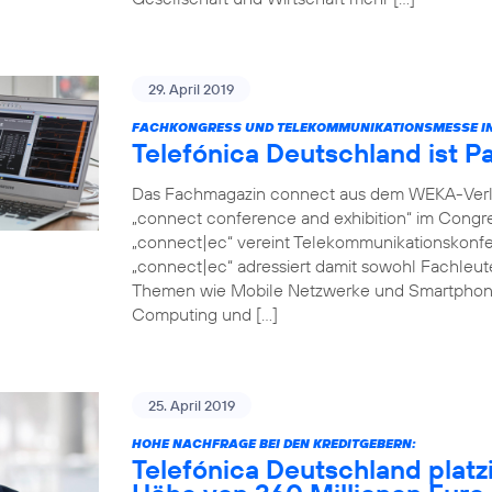
29. April 2019
FACHKONGRESS UND TELEKOMMUNIKATIONSMESSE IN
Telefónica Deutschland ist P
Das Fachmagazin connect aus dem WEKA-Verlag 
„connect conference and exhibition“ im Congr
„connect|ec“ vereint Telekommunikationskonfer
„connect|ec“ adressiert damit sowohl Fachleut
Themen wie Mobile Netzwerke und Smartphon
Computing und […]
25. April 2019
HOHE NACHFRAGE BEI DEN KREDITGEBERN:
Telefónica Deutschland platz