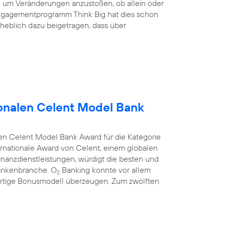
nd, um Veränderungen anzustoßen, ob allein oder
ngagementprogramm Think Big hat dies schon
heblich dazu beigetragen, dass über
onalen Celent Model Bank
en Celent Model Bank Award für die Kategorie
rnationale Award von Celent, einem globalen
anzdienstleistungen, würdigt die besten und
Bankenbranche. O
Banking konnte vor allem
2
rtige Bonusmodell überzeugen. Zum zwölften