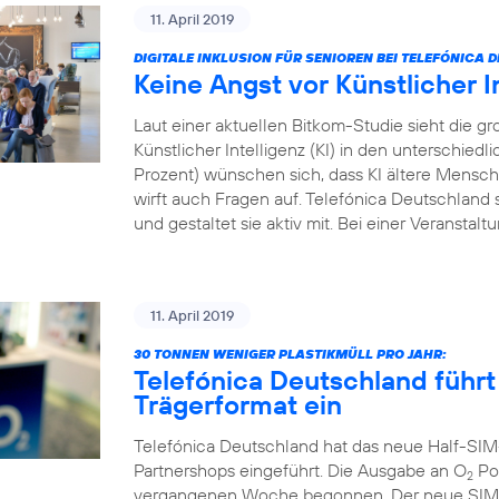
11. April 2019
DIGITALE INKLUSION FÜR SENIOREN BEI TELEFÓNICA
Keine Angst vor Künstlicher I
Laut einer aktuellen Bitkom-Studie sieht die
Künstlicher Intelligenz (KI) in den unterschied
Prozent) wünschen sich, dass KI ältere Menschen
wirft auch Fragen auf. Telefónica Deutschland s
und gestaltet sie aktiv mit. Bei einer Veranstal
11. April 2019
30 TONNEN WENIGER PLASTIKMÜLL PRO JAHR:
Telefónica Deutschland führt
Trägerformat ein
Telefónica Deutschland hat das neue Half-SIM
Partnershops eingeführt. Die Ausgabe an O
Pos
2
vergangenen Woche begonnen. Der neue SIM-Ka