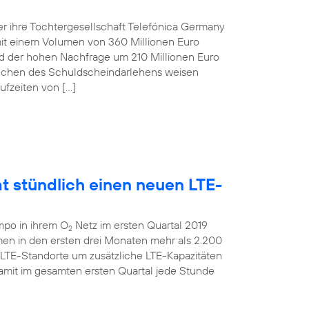
r ihre Tochtergesellschaft Telefónica Germany
t einem Volumen von 360 Millionen Euro
und der hohen Nachfrage um 210 Millionen Euro
anchen des Schuldscheindarlehens weisen
ufzeiten von […]
t stündlich einen neuen LTE-
mpo in ihrem O
Netz im ersten Quartal 2019
2
men in den ersten drei Monaten mehr als 2.200
 LTE-Standorte um zusätzliche LTE-Kapazitäten
amit im gesamten ersten Quartal jede Stunde