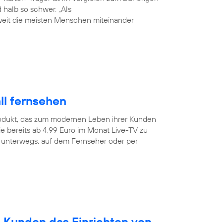
halb so schwer. „Als
weit die meisten Menschen miteinander
ll fernsehen
odukt, das zum modernen Leben ihrer Kunden
e bereits ab 4,99 Euro im Monat Live-TV zu
r unterwegs, auf dem Fernseher oder per
n Kunden das Einrichten von