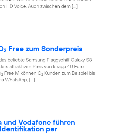
on HD Voice. Auch zwischen dem […]
O
Free zum Sonderpreis
2
 das beliebte Samsung Flaggschiff Galaxy S8
rs attraktiven Preis von knapp 40 Euro
O
Free M können O
Kunden zum Beispiel bis
2
2
ia WhatsApp, […]
a und Vodafone führen
dentifikation per