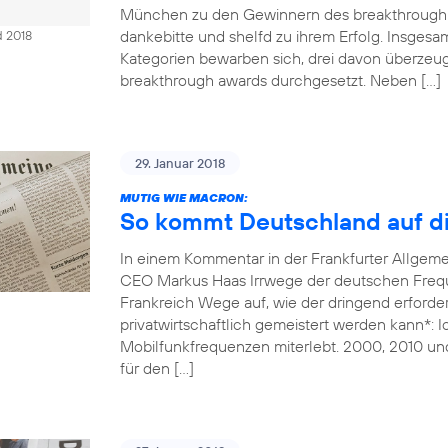
München zu den Gewinnern des breakthrough 
dankebitte und shelfd zu ihrem Erfolg. Insges
d 2018
Kategorien bewarben sich, drei davon überzeug
breakthrough awards durchgesetzt. Neben […]
29. Januar 2018
MUTIG WIE MACRON:
So kommt Deutschland auf di
In einem Kommentar in der Frankfurter Allgem
CEO Markus Haas Irrwege der deutschen Freque
Frankreich Wege auf, wie der dringend erforde
privatwirtschaftlich gemeistert werden kann*: 
Mobilfunkfrequenzen miterlebt. 2000, 2010 un
für den […]