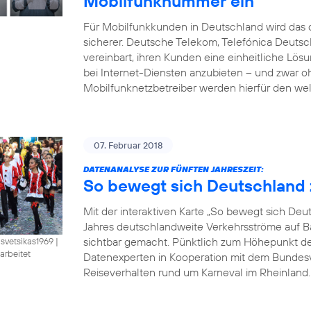
Mobilfunknummer ein
Für Mobilfunkkunden in Deutschland wird das d
sicherer. Deutsche Telekom, Telefónica Deut
vereinbart, ihren Kunden eine einheitliche Lö
bei Internet-Diensten anzubieten – und zwar 
Mobilfunknetzbetreiber werden hierfür den wel
07. Februar 2018
DATENANALYSE ZUR FÜNFTEN JAHRESZEIT:
So bewegt sich Deutschland 
Mit der interaktiven Karte „So bewegt sich De
Jahres deutschlandweite Verkehrsströme auf B
sichtbar gemacht. Pünktlich zum Höhepunkt der 
isvetsikas1969
|
arbeitet
Datenexperten in Kooperation mit dem Bundesve
Reiseverhalten rund um Karneval im Rheinland. B