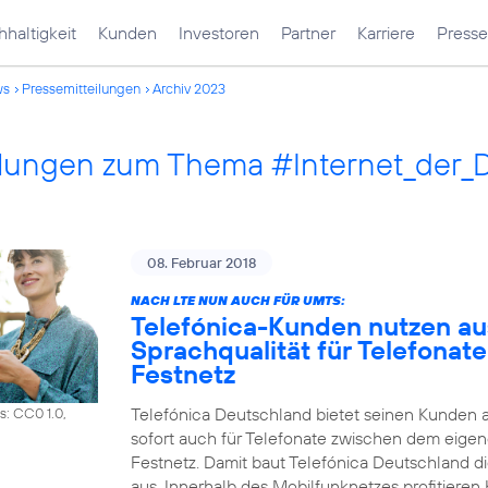
haltigkeit
Kunden
Investoren
Partner
Karriere
Presse
ws
Pressemitteilungen
Archiv 2023
ilungen zum Thema #Internet_der_
08. Februar 2018
NACH LTE NUN AUCH FÜR UMTS:
Telefónica-Kunden nutzen a
Sprachqualität für Telefonat
Festnetz
Telefónica Deutschland bietet seinen Kunden 
s: CC0 1.0,
sofort auch für Telefonate zwischen dem eig
Festnetz. Damit baut Telefónica Deutschland d
aus. Innerhalb des Mobilfunknetzes profitiere