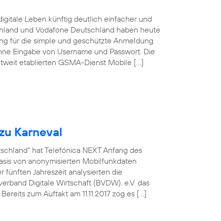
igitale Leben künftig deutlich einfacher und
schland und Vodafone Deutschland haben heute
sung für die simple und geschützte Anmeldung
ohne Eingabe von Username und Passwort. Die
tweit etablierten GSMA-Dienst Mobile […]
zu Karneval
utschland“ hat Telefónica NEXT Anfang des
asis von anonymisierten Mobilfunkdaten
fünften Jahreszeit analysierten die
rband Digitale Wirtschaft (BVDW). e.V. das
ereits zum Auftakt am 11.11.2017 zog es […]