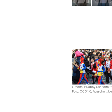
Credits: Pixabay User dimitr
Foto: CC0 1.0, Ausschnitt be