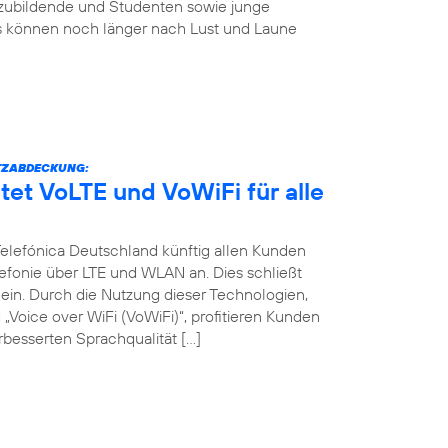
szubildende und Studenten sowie junge
s können noch länger nach Lust und Laune
TZABDECKUNG:
tet VoLTE und VoWiFi für alle
 Telefónica Deutschland künftig allen Kunden
efonie über LTE und WLAN an. Dies schließt
in. Durch die Nutzung dieser Technologien,
Voice over WiFi (VoWiFi)“, profitieren Kunden
besserten Sprachqualität […]