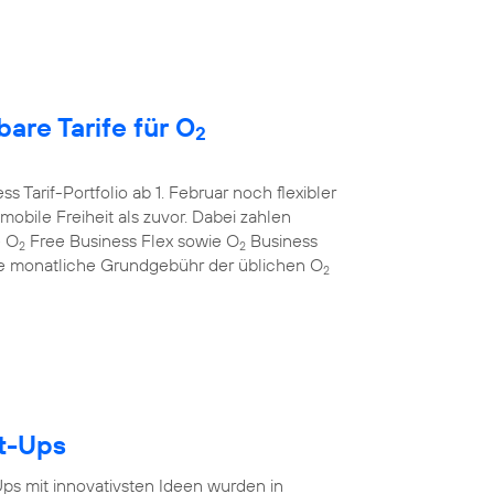
are Tarife für O
2
s Tarif-Portfolio ab 1. Februar noch flexibler
bile Freiheit als zuvor. Dabei zahlen
e O
Free Business Flex sowie O
Business
2
2
 die monatliche Grundgebühr der üblichen O
2
rt-Ups
-Ups mit innovativsten Ideen wurden in