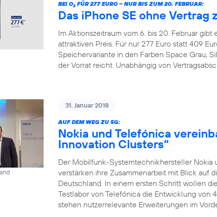
BEI O
FÜR 277 EURO – NUR BIS ZUM 20. FEBRUAR:
2
Das iPhone SE ohne Vertrag 
Im Aktionszeitraum vom 6. bis 20. Februar gibt
attraktiven Preis. Für nur 277 Euro statt 409 
Speichervariante in den Farben Space Grau, Si
der Vorrat reicht. Unabhängig von Vertragsabsc
31. Januar 2018
AUF DEM WEG ZU 5G:
Nokia und Telefónica vereinb
Innovation Clusters“
Der Mobilfunk-Systemtechnikhersteller Nokia 
verstärken ihre Zusammenarbeit mit Blick auf d
land
Deutschland. In einem ersten Schritt wollen 
Testlabor von Telefónica die Entwicklung von 
stehen nutzerrelevante Erweiterungen im Vorder