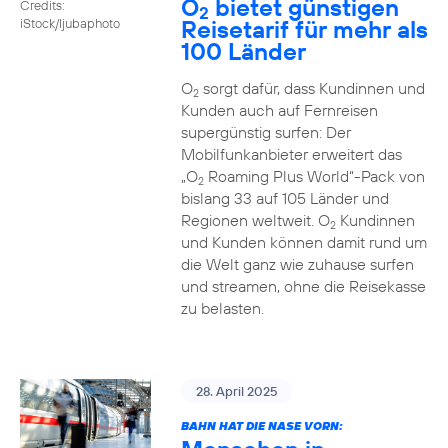
O
bietet günstigen
Credits:
2
Reisetarif für mehr als
iStock/ljubaphoto
100 Länder
O
sorgt dafür, dass Kundinnen und
2
Kunden auch auf Fernreisen
supergünstig surfen: Der
Mobilfunkanbieter erweitert das
„O
Roaming Plus World“-Pack von
2
bislang 33 auf 105 Länder und
Regionen weltweit. O
Kundinnen
2
und Kunden können damit rund um
die Welt ganz wie zuhause surfen
und streamen, ohne die Reisekasse
zu belasten.
28. April 2025
BAHN HAT DIE NASE VORN: