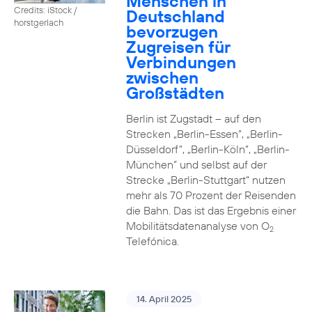
Menschen in
Credits: iStock /
Deutschland
horstgerlach
bevorzugen
Zugreisen für
Verbindungen
zwischen
Großstädten
Berlin ist Zugstadt – auf den
Strecken „Berlin-Essen”, „Berlin-
Düsseldorf”, „Berlin-Köln”, „Berlin-
München” und selbst auf der
Strecke „Berlin-Stuttgart“ nutzen
mehr als 70 Prozent der Reisenden
die Bahn. Das ist das Ergebnis einer
Mobilitätsdatenanalyse von O
2
Telefónica.
14. April 2025