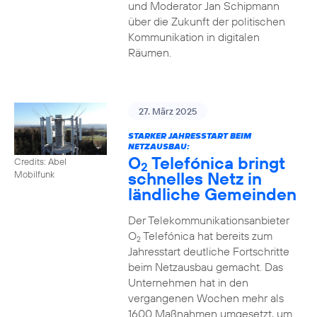
und Moderator Jan Schipmann
über die Zukunft der politischen
Kommunikation in digitalen
Räumen.
27. März 2025
STARKER JAHRESSTART BEIM
NETZAUSBAU:
O
Telefónica bringt
Credits: Abel
2
schnelles Netz in
Mobilfunk
ländliche Gemeinden
Der Telekommunikationsanbieter
O
Telefónica hat bereits zum
2
Jahresstart deutliche Fortschritte
beim Netzausbau gemacht. Das
Unternehmen hat in den
vergangenen Wochen mehr als
1600 Maßnahmen umgesetzt, um