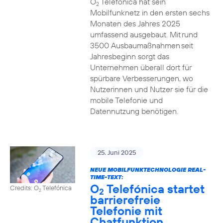
O
Telefónica hat sein
2
Mobilfunknetz in den ersten sechs
Monaten des Jahres 2025
umfassend ausgebaut. Mit rund
3500 Ausbaumaßnahmen seit
Jahresbeginn sorgt das
Unternehmen überall dort für
spürbare Verbesserungen, wo
Nutzerinnen und Nutzer sie für die
mobile Telefonie und
Datennutzung benötigen.
25. Juni 2025
NEUE MOBILFUNKTECHNOLOGIE REAL-
TIME-TEXT:
O
Telefónica startet
Credits: O
Telefónica
2
2
barrierefreie
Telefonie mit
Chatfunktion