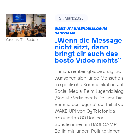
31. März 2025
WAKE UP! JUGENDDIALOG IM
BASECAMP:
„Wenn die Message
Credits: Till Budde
nicht sitzt, dann
bringt dir auch das
beste Video nichts“
Ehrlich, nahbar, glaubwürdig: So
wünschen sich junge Menschen
die politische Kommunikation auf
Social Media. Beim Jugenddialog
„Social Media meets Politics: Die
Stimme der Jugend“ der Initiative
WAKE UP! von O
Telefónica
2
diskutierten 80 Berliner
Schüler:innen im BASECAMP
Berlin mit jungen Politiker:innen