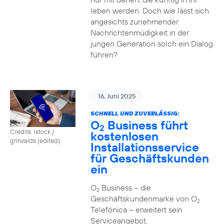
leben werden. Doch wie lässt sich
angesichts zunehmender
Nachrichtenmüdigkeit in der
jungen Generation solch ein Dialog
führen?
16. Juni 2025
SCHNELL UND ZUVERLÄSSIG:
O
Business führt
2
Credits: istock /
kostenlosen
grinvalds (edited)
Installationsservice
für Geschäftskunden
ein
O
Business – die
2
Geschäftskundenmarke von O
2
Telefónica – erweitert sein
Serviceangebot.