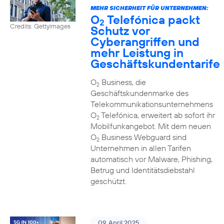
MEHR SICHERHEIT FÜR UNTERNEHMEN:
O
Telefónica packt
2
Credits: Gettyimages
Schutz vor
Cyberangriffen und
mehr Leistung in
Geschäftskundentarife
O
Business, die
2
Geschäftskundenmarke des
Telekommunikationsunternehmens
O
Telefónica, erweitert ab sofort ihr
2
Mobilfunkangebot. Mit dem neuen
O
Business Webguard sind
2
Unternehmen in allen Tarifen
automatisch vor Malware, Phishing,
Betrug und Identitätsdiebstahl
geschützt.
09. April 2025