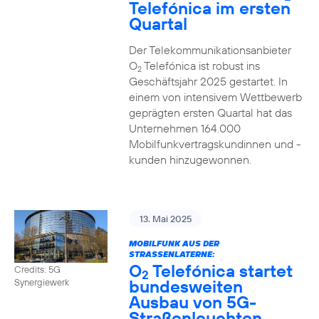
Telefónica im ersten
Quartal
Der Telekommunikationsanbieter
O
Telefónica ist robust ins
2
Geschäftsjahr 2025 gestartet. In
einem von intensivem Wettbewerb
geprägten ersten Quartal hat das
Unternehmen 164.000
Mobilfunkvertragskundinnen und -
kunden hinzugewonnen.
13. Mai 2025
MOBILFUNK AUS DER
STRASSENLATERNE:
O
Telefónica startet
Credits: 5G
2
bundesweiten
Synergiewerk
Ausbau von 5G-
Straßenleuchten