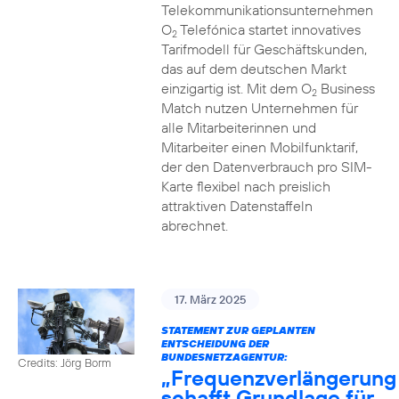
Telekommunikationsunternehmen
O
Telefónica startet innovatives
2
Tarifmodell für Geschäftskunden,
das auf dem deutschen Markt
einzigartig ist. Mit dem O
Business
2
Match nutzen Unternehmen für
alle Mitarbeiterinnen und
Mitarbeiter einen Mobilfunktarif,
der den Datenverbrauch pro SIM-
Karte flexibel nach preislich
attraktiven Datenstaffeln
abrechnet.
17. März 2025
STATEMENT ZUR GEPLANTEN
ENTSCHEIDUNG DER
BUNDESNETZAGENTUR:
Credits: Jörg Borm
„Frequenzverlängerung
schafft Grundlage für