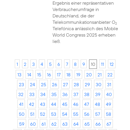
Ergebnis einer repräsentativen
Verbraucherumfrage in
Deutschland, die der
Telekommunikationsanbieter O
2
Telefónica anlässlich des Mobile
World Congress 2025 erheben
ließ.
1
2
3
4
5
6
7
8
9
10
11
12
13
14
15
16
17
18
19
20
21
22
23
24
25
26
27
28
29
30
31
32
33
34
35
36
37
38
39
40
41
42
43
44
45
46
47
48
49
50
51
52
53
54
55
56
57
58
59
60
61
62
63
64
65
66
67