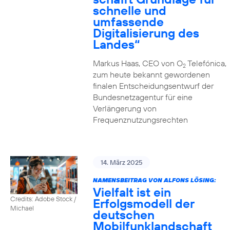
schnelle und
umfassende
Digitalisierung des
Landes“
Markus Haas, CEO von O
Telefónica,
2
zum heute bekannt gewordenen
finalen Entscheidungsentwurf der
Bundesnetzagentur für eine
Verlängerung von
Frequenznutzungsrechten
14. März 2025
NAMENSBEITRAG VON ALFONS LÖSING:
Vielfalt ist ein
Credits: Adobe Stock /
Erfolgsmodell der
Michael
deutschen
Mobilfunklandschaft