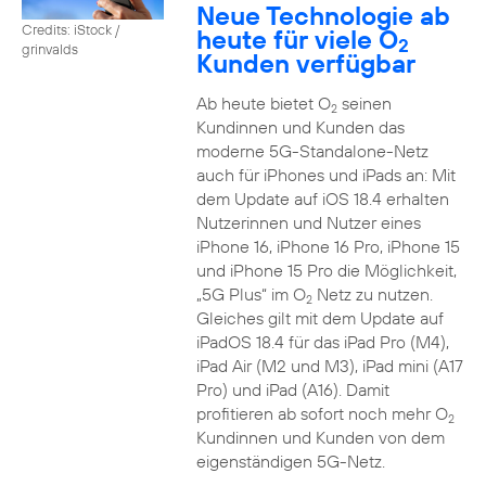
Neue Technologie ab
Credits: iStock /
heute für viele O
2
grinvalds
Kunden verfügbar
Ab heute bietet O
seinen
2
Kundinnen und Kunden das
moderne 5G-Standalone-Netz
auch für iPhones und iPads an: Mit
dem Update auf iOS 18.4 erhalten
Nutzerinnen und Nutzer eines
iPhone 16, iPhone 16 Pro, iPhone 15
und iPhone 15 Pro die Möglichkeit,
„5G Plus“ im O
Netz zu nutzen.
2
Gleiches gilt mit dem Update auf
iPadOS 18.4 für das iPad Pro (M4),
iPad Air (M2 und M3), iPad mini (A17
Pro) und iPad (A16). Damit
profitieren ab sofort noch mehr O
2
Kundinnen und Kunden von dem
eigenständigen 5G-Netz.