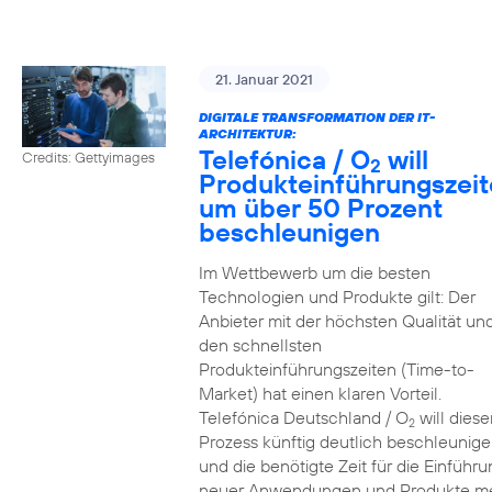
21. Januar 2021
DIGITALE TRANSFORMATION DER IT-
ARCHITEKTUR:
Telefónica / O
will
Credits: Gettyimages
2
Produkteinführungszei
um über 50 Prozent
beschleunigen
Im Wettbewerb um die besten
Technologien und Produkte gilt: Der
Anbieter mit der höchsten Qualität un
den schnellsten
Produkteinführungszeiten (Time-to-
Market) hat einen klaren Vorteil.
Telefónica Deutschland / O
will diese
2
Prozess künftig deutlich beschleunig
und die benötigte Zeit für die Einführu
neuer Anwendungen und Produkte m