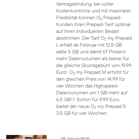
Vertragsbindung, bei voller
Kostenkontrolle und mit maximaler
Flexibilität können O
Prepaid-
2
Kunden ihren Prepaid-Tarif optimal
auf ihren individuellen Bedarf
abstimmen. Der Tarif O
my Prepaid
2
L erhält ab Februar mit 12,5 GB
satte 5 GB und damit 67 Prozent
mehr Datenvolumen als bisher für
die gleiche Grundgebühr von 19,99
Euro
. O
my Prepaid M erhöht für
1
2
den gleichen Preis von 14,99 für
vier Wochen das Highspeed-
Datenvolumen um 1 GB mehr auf
6,5 GB
. Schon für 9,99 Euro
1,3
bietet der neue O
my Prepaid S
2
3,5 GB für vier Wochen.
28. Januar 2021