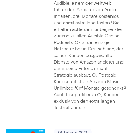
Audible, einem der weltweit
führenden Anbieter von Audio-
Inhalten, drei Monate kostenlos
und damit extra lang testen.
Sie
1
erhalten außerdem unbegrenzten
Zugang zu allen Audible Original
Podcasts. O
ist der einzige
2
Netzbetreiber in Deutschland, der
seinen Kunden ausgewählte
Dienste von Amazon anbietet und
damit seine Entertainment-
Strategie ausbaut. O
Postpaid
2
Kunden erhalten Amazon Music
Unlimited fünf Monate geschenkt.
2
Auch hier profitieren O
Kunden
2
exklusiv von den extra langen
Testzeiträumen.
01. Februar 2021