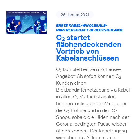
26. Januar 2021
ERSTE KABEL-WHOLESALE-
PARTNERSCHAFT IN DEUTSCHLAND:
O
startet
2
flächendeckenden
Vertrieb von
Kabelanschlüssen
O
komplettiert sein Zuhause-
2
Angebot: Ab sofort können O
2
Kunden einen
Breitbandinternetzugang via Kabel
in allen O
Vertriebskanälen
2
buchen, online unter o2.de, über
die O
Hotline und in den O
2
2
Shops, sobald die Läden nach der
Corona-bedingten Pause wieder
öffnen können. Der Kabelzugang
wird über das Abkommen mit