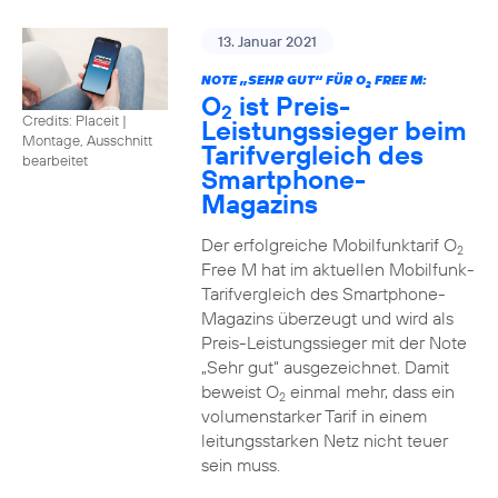
13. Januar 2021
NOTE „SEHR GUT“ FÜR O
FREE M:
2
O
ist Preis-
2
Credits: Placeit
|
Leistungssieger beim
Montage, Ausschnitt
Tarifvergleich des
bearbeitet
Smartphone-
Magazins
Der erfolgreiche Mobilfunktarif O
2
Free M hat im aktuellen Mobilfunk-
Tarifvergleich des Smartphone-
Magazins überzeugt und wird als
Preis-Leistungssieger mit der Note
„Sehr gut“ ausgezeichnet. Damit
beweist O
einmal mehr, dass ein
2
volumenstarker Tarif in einem
leitungsstarken Netz nicht teuer
sein muss.