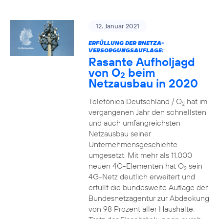
12. Januar 2021
ERFÜLLUNG DER BNETZA-
VERSORGUNGSAUFLAGE:
Rasante Aufholjagd
von O
beim
2
Netzausbau in 2020
Telefónica Deutschland / O
hat im
2
vergangenen Jahr den schnellsten
und auch umfangreichsten
Netzausbau seiner
Unternehmensgeschichte
umgesetzt. Mit mehr als 11.000
neuen 4G-Elementen hat O
sein
2
4G-Netz deutlich erweitert und
erfüllt die bundesweite Auflage der
Bundesnetzagentur zur Abdeckung
von 98 Prozent aller Haushalte.