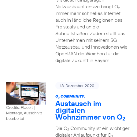
Netzausbauoffensive bringt O
2
immer mehr schnelles Internet
auch in ländliche Regionen des
Freistaats und an die
Schnellstraßen. Zudem stellt das
Unternehmen mit seinem 5G
Netzausbau und Innovationen wie
OpenRAN die Weichen für die
digitale Zukunft in Bayern.
18. Dezember 2020
O
COMMUNITY:
2
Austausch im
Credits: Placeit
|
digitalen
Montage, Ausschnitt
Wohnzimmer von O
2
bearbeitet
Die O
Community ist ein wichtiger
2
digitaler Anlaufpunkt für O
2