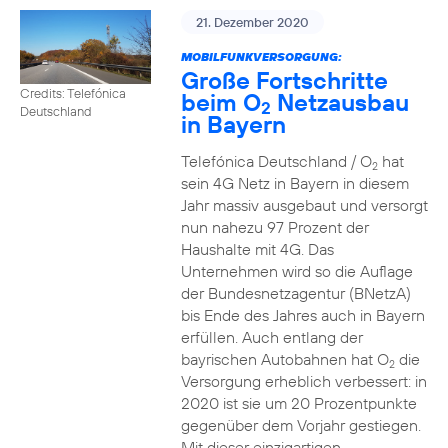
21. Dezember 2020
MOBILFUNKVERSORGUNG:
Große Fortschritte
Credits: Telefónica
beim O
Netzausbau
2
Deutschland
in Bayern
Telefónica Deutschland / O
hat
2
sein 4G Netz in Bayern in diesem
Jahr massiv ausgebaut und versorgt
nun nahezu 97 Prozent der
Haushalte mit 4G. Das
Unternehmen wird so die Auflage
der Bundesnetzagentur (BNetzA)
bis Ende des Jahres auch in Bayern
erfüllen. Auch entlang der
bayrischen Autobahnen hat O
die
2
Versorgung erheblich verbessert: in
2020 ist sie um 20 Prozentpunkte
gegenüber dem Vorjahr gestiegen.
Mit dieser einzigartigen