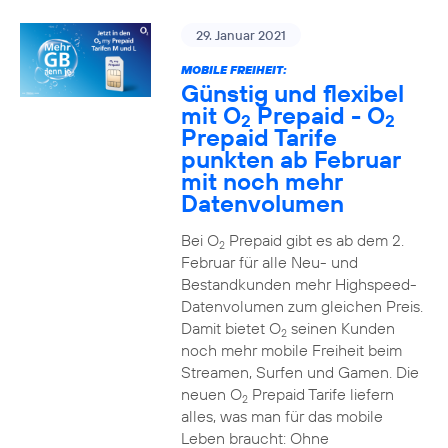
29. Januar 2021
MOBILE FREIHEIT:
Günstig und flexibel
mit O
Prepaid - O
2
2
Prepaid Tarife
punkten ab Februar
mit noch mehr
Datenvolumen
Bei O
Prepaid gibt es ab dem 2.
2
Februar für alle Neu- und
Bestandkunden mehr Highspeed-
Datenvolumen zum gleichen Preis.
Damit bietet O
seinen Kunden
2
noch mehr mobile Freiheit beim
Streamen, Surfen und Gamen. Die
neuen O
Prepaid Tarife liefern
2
alles, was man für das mobile
Leben braucht: Ohne