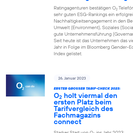
Ratingagenturen bestätigen O
Telefón
2
sehr guten ESG-Rankings ein erfolgre
Nachhaltigkeitsengagement in den Be
Umwelt (Environment), Soziales (Socia
gute Unternehmensführung (Governa
Seit heute ist das Unternehmen das vi
Jahr in Folge im Bloomberg Gender-Eq
Index gelistet.
26. Januar 2023
ERSTER GROSSER TARIF-CHECK 2023:
O
holt viermal den
2
ersten Platz beim
Tarifvergleich des
Fachmagazins
connect
Starker Start von O
ins Jahr 2023: