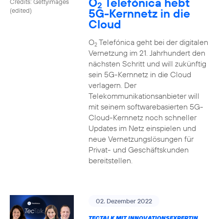
O
Telefónica hebt
Credits: Gettyimages
2
5G-Kernnetz in die
(edited)
Cloud
O
Telefónica geht bei der digitalen
2
Vernetzung im 21. Jahrhundert den
nächsten Schritt und will zukünftig
sein 5G-Kernnetz in die Cloud
verlagern. Der
Telekommunikationsanbieter will
mit seinem softwarebasierten 5G-
Cloud-Kernnetz noch schneller
Updates im Netz einspielen und
neue Vernetzungslösungen für
Privat- und Geschäftskunden
bereitstellen.
02. Dezember 2022
TECTALK MIT INNOVATIONSEXPERTIN