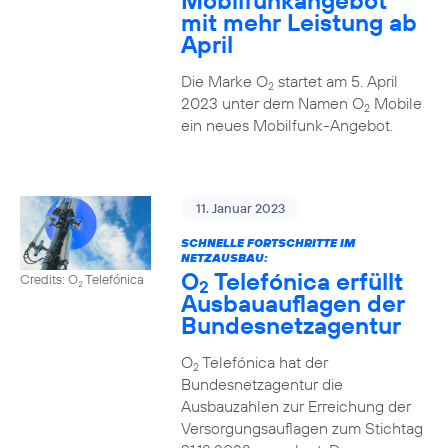
Mobilfunkangebot
mit mehr Leistung ab
April
Die Marke O
startet am 5. April
2
2023 unter dem Namen O
Mobile
2
ein neues Mobilfunk-Angebot.
11. Januar 2023
SCHNELLE FORTSCHRITTE IM
NETZAUSBAU:
O
Telefónica erfüllt
Credits: O
Telefónica
2
2
Ausbauauflagen der
Bundesnetzagentur
O
Telefónica hat der
2
Bundesnetzagentur die
Ausbauzahlen zur Erreichung der
Versorgungsauflagen zum Stichtag