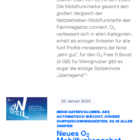
2
Die Mobilfunkmarke gewinnt den
großen Vergleich der
Netzbetreiber-Mobilfunktarife des
Fachmagazins connect. O
2
verbessert sich in allen Kategorien,
erhält als einziger Anbieter für alle
fünf Profile mindestens die Note
„sehr gut“, für den O
Free S Boost
2
(6 GB) für Wenignutzer gibt es
sogar die einzige Spitzennote
„überragend“.
1
23. Januar 2023
MEHR DATENVOLUMEN, DAS
AUTOMATISCH WÄCHST, HÖHERE
SURFGESCHWINDIGKEITEN, 5G IN ALLEN
TARIFEN:
Neues O
2