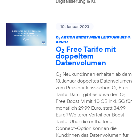
Digitalisierung & KI.
10. Januar 2023
O
AKTION BIETET MEHR LEISTUNG BIS 4.
2
APRIL:
O
Free Tarife mit
2
doppeltem
Datenvolumen
O
Neukund:innen erhalten ab dem
2
18. Januar doppeltes Datenvolumen
zum Preis der klassischen O
Free
2
Tarife. Damit gibt es etwa den O
2
Free Boost M mit 40 GB inkl. 5G für
monatlich 29,99 Euro, statt 34,99
Euro.
Weiterer Vorteil der Boost-
1
Tarife: Über die enthaltene
Connect-Option können die
Kund:innen das Datenvolumen für