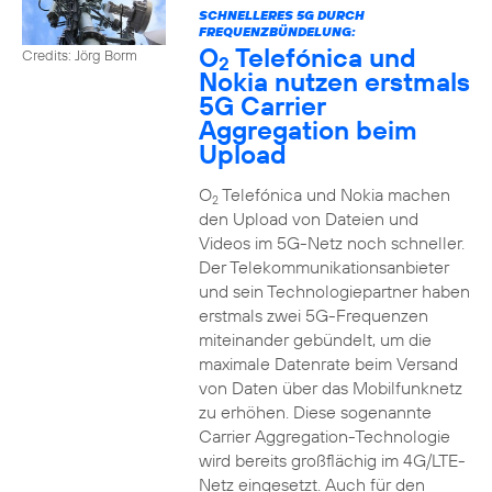
SCHNELLERES 5G DURCH
FREQUENZBÜNDELUNG:
O
Telefónica und
Credits: Jörg Borm
2
Nokia nutzen erstmals
5G Carrier
Aggregation beim
Upload
O
Telefónica und Nokia machen
2
den Upload von Dateien und
Videos im 5G-Netz noch schneller.
Der Telekommunikationsanbieter
und sein Technologiepartner haben
erstmals zwei 5G-Frequenzen
miteinander gebündelt, um die
maximale Datenrate beim Versand
von Daten über das Mobilfunknetz
zu erhöhen. Diese sogenannte
Carrier Aggregation-Technologie
wird bereits großflächig im 4G/LTE-
Netz eingesetzt. Auch für den