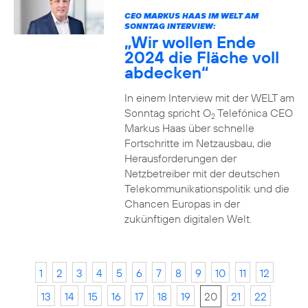
CEO MARKUS HAAS IM WELT AM
SONNTAG INTERVIEW:
„Wir wollen Ende
2024 die Fläche voll
abdecken“
In einem Interview mit der WELT am
Sonntag spricht O
Telefónica CEO
2
Markus Haas über schnelle
Fortschritte im Netzausbau, die
Herausforderungen der
Netzbetreiber mit der deutschen
Telekommunikationspolitik und die
Chancen Europas in der
zukünftigen digitalen Welt.
1
2
3
4
5
6
7
8
9
10
11
12
13
14
15
16
17
18
19
20
21
22