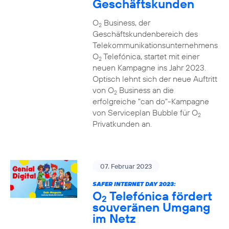
Geschäftskunden
O
Business, der
2
Geschäftskundenbereich des
Telekommunikationsunternehmens
O
Telefónica, startet mit einer
2
neuen Kampagne ins Jahr 2023.
Optisch lehnt sich der neue Auftritt
von O
Business an die
2
erfolgreiche "can do"-Kampagne
von Serviceplan Bubble für O
2
Privatkunden an.
07. Februar 2023
SAFER INTERNET DAY 2023:
O
Telefónica fördert
2
souveränen Umgang
im Netz