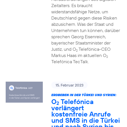
Zeitalters. Es braucht
widerstandsfähige Netze, um
Deutschland gegen diese Risiken
abzusichern. Was der Staat und
Unternehmen tun können, darüber
sprechen Georg Eisenreich,
bayerischer Staatsminister der
Justiz, und O
Telefónica-CEO
2
Markus Haas im aktuellen O
2
Telefónica TecTalk.
15. Februar 2023
ERDBEBEN IN DER TÜRKEI UND SYRIEN:
O
Telefónica
2
verlängert
kostenfreie Anrufe
und SMS in die Türkei
und nach Syrien bis