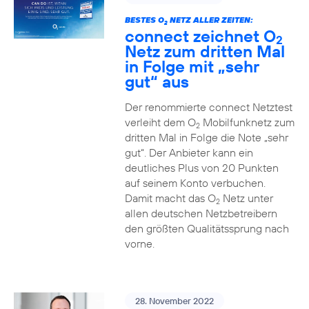
BESTES O
NETZ ALLER ZEITEN:
2
connect zeichnet O
2
Netz zum dritten Mal
in Folge mit „sehr
gut“ aus
Der renommierte connect Netztest
verleiht dem O
Mobilfunknetz zum
2
dritten Mal in Folge die Note „sehr
gut“. Der Anbieter kann ein
deutliches Plus von 20 Punkten
auf seinem Konto verbuchen.
Damit macht das O
Netz unter
2
allen deutschen Netzbetreibern
den größten Qualitätssprung nach
vorne.
28. November 2022