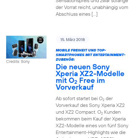
Sensationspreis und zwar solange
der Vorrat reicht, unabhängig vom
Abschluss eines […]
15. März 2018
MOBILE FREIHEIT UND TOP-
SMARTPHONES MIT ENTERTAINMENT-
ZUBEHÖR:
Credits: Sony
Die neuen Sony
Xperia XZ2-Modelle
mit O
Free im
2
Vorverkauf
Ab sofort startet bei O
der
2
Vorverkauf des Sony Xperia XZ2
und XZ2 Compact. O
Kunden
2
bekommen beim Kauf der Xperia
XZ2-Modelle eines von fünf Sony
Entertainment-Highlights wie die