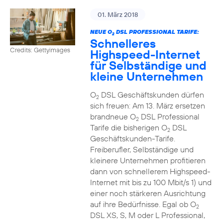
01. März 2018
NEUE O
DSL PROFESSIONAL TARIFE:
2
Schnelleres
Credits: Gettyimages
Highspeed-Internet
für Selbständige und
kleine Unternehmen
O
DSL Geschäftskunden dürfen
2
sich freuen: Am 13. März ersetzen
brandneue O
DSL Professional
2
Tarife die bisherigen O
DSL
2
Geschäftskunden-Tarife.
Freiberufler, Selbständige und
kleinere Unternehmen profitieren
dann von schnellerem Highspeed-
Internet mit bis zu 100 Mbit/s 1) und
einer noch stärkeren Ausrichtung
auf ihre Bedürfnisse. Egal ob O
2
DSL XS, S, M oder L Professional,