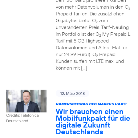
dem 20. März profitieren Kunden
von mehr Datenvolumen in den O
2
Prepaid Tarifen. Die zusätzlichen
Gigabytes bietet O
zum
2
unveränderten Preis. Tarif-Neuling
im Portfolio ist der O
My Prepaid L
2
Tarif mit 5 GB Highspeed-
Datenvolumen und Allnet Flat für
nur 24,99 Euro1). O
Prepaid
2
Kunden surfen mit LTE max. und
können mit […]
12. März 2018
NAMENSBEITRAG CEO MARKUS HAAS:
Wir brauchen einen
Credits: Telefónica
Mobilfunkpakt für die
Deutschland
digitale Zukunft
Deutschlands