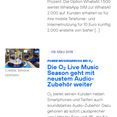
Prozent. Die Option WhatsAll 1.500
wertet WhatsApp SIM zur WhatsAll
2.000 auf. Kunden erhalten so für
ihre mobile Telefonie- und
Internetnutzung für 10 Euro künftig
2.000 anstelle von bisher […]
08. März 2018
PURER MUSIKGENUSS BEI O
:
2
Die O
Live Music
2
Credits: Simone
Season geht mit
Hörmann
neustem Audio-
Zubehör weiter
O
bietet seinen Kunden neben
2
Smartphones und Tarifen auch
soundstarkes Audio-Zubehör. Dazu
gehören ab sofort Lautsprecher
von Ultimate Ears und JBL, die für