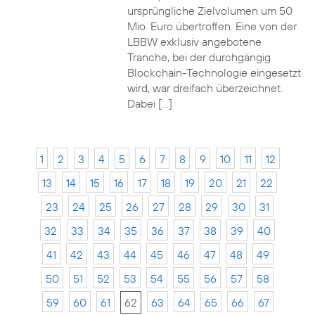
ursprüngliche Zielvolumen um 50
Mio. Euro übertroffen. Eine von der
LBBW exklusiv angebotene
Tranche, bei der durchgängig
Blockchain-Technologie eingesetzt
wird, war dreifach überzeichnet.
Dabei […]
1
2
3
4
5
6
7
8
9
10
11
12
13
14
15
16
17
18
19
20
21
22
23
24
25
26
27
28
29
30
31
32
33
34
35
36
37
38
39
40
41
42
43
44
45
46
47
48
49
50
51
52
53
54
55
56
57
58
59
60
61
62
63
64
65
66
67