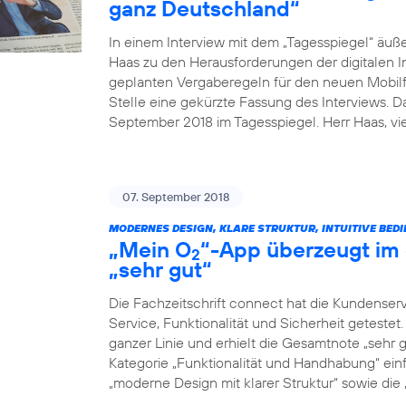
ganz Deutschland“
In einem Interview mit dem „Tagesspiegel“ äuß
Haas zu den Herausforderungen der digitalen I
geplanten Vergaberegeln für den neuen Mobilfu
Stelle eine gekürzte Fassung des Interviews. 
September 2018 im Tagesspiegel. Herr Haas, v
07. September 2018
MODERNES DESIGN, KLARE STRUKTUR, INTUITIVE BED
„Mein O
“-App überzeugt im 
2
„sehr gut“
Die Fachzeitschrift connect hat die Kundenser
Service, Funktionalität und Sicherheit geteste
ganzer Linie und erhielt die Gesamtnote „sehr g
Kategorie „Funktionalität und Handhabung“ einf
„moderne Design mit klarer Struktur“ sowie die „