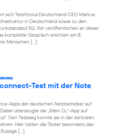
ert sich Telefónica Deutschland CEO Markus
nfrastruktur in Deutschland sowie zu den
nkstandard 5G. Wir veröffentlichen an dieser
Das komplette Gespräch erschien am 8.
iele Menschen […]
IENUNG:
connect-Test mit der Note
vice-Apps der deutschen Netzbetreiber auf
t. Dabei überzeugte die „Mein O
“-App auf
2
ut“. Den Testsieg konnte sie in der zentralen
ahren. Hier lobten die Tester besonders das
flüssige […]