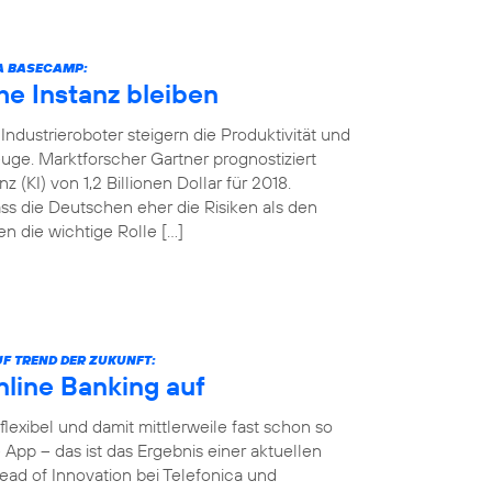
CA BASECAMP:
e Instanz bleiben
ndustrieroboter steigern die Produktivität und
uge. Marktforscher Gartner prognostiziert
 (KI) von 1,2 Billionen Dollar für 2018.
ss die Deutschen eher die Risiken als den
n die wichtige Rolle […]
F TREND DER ZUKUNFT:
nline Banking auf
 flexibel und damit mittlerweile fast schon so
App – das ist das Ergebnis einer aktuellen
ad of Innovation bei Telefonica und