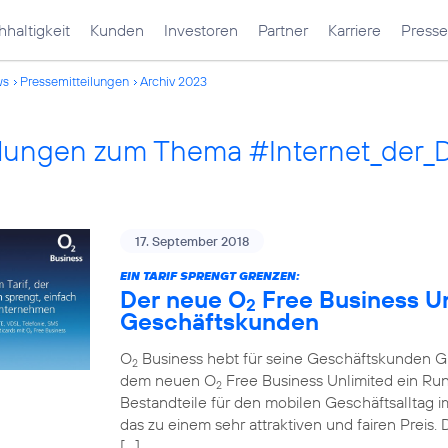
haltigkeit
Kunden
Investoren
Partner
Karriere
Presse
ws
Pressemitteilungen
Archiv 2023
ilungen zum Thema #Internet_der_
17. September 2018
EIN TARIF SPRENGT GRENZEN:
Der neue O
Free Business Unl
2
Geschäftskunden
O
Business hebt für seine Geschäftskunden Gre
2
dem neuen O
Free Business Unlimited ein Run
2
Bestandteile für den mobilen Geschäftsalltag im
das zu einem sehr attraktiven und fairen Preis
[…]