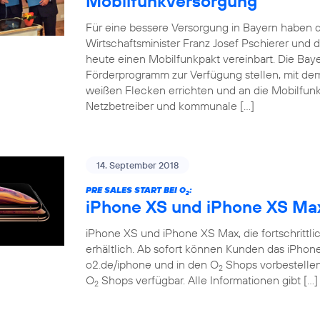
Mobilfunkversorgung
Für eine bessere Versorgung in Bayern haben d
Wirtschaftsminister Franz Josef Pschierer un
heute einen Mobilfunkpakt vereinbart. Die Baye
Förderprogramm zur Verfügung stellen, mit dem
weißen Flecken errichten und an die Mobilfunkn
Netzbetreiber und kommunale […]
14. September 2018
PRE SALES START BEI O
:
2
iPhone XS und iPhone XS Ma
iPhone XS und iPhone XS Max, die fortschrittlich
erhältlich. Ab sofort können Kunden das iPho
o2.de/iphone und in den O
Shops vorbestellen.
2
O
Shops verfügbar. Alle Informationen gibt […]
2