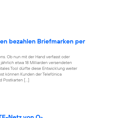
en bezahlen Briefmarken per
ens. Ob nun mit der Hand verfasst oder
t jährlich etwa 18 Milliarden versendeten
itales Tool dürfte diese Entwicklung weiter
ost können Kunden der Telefónica
d Postkarten […]
LTE-Netz von O