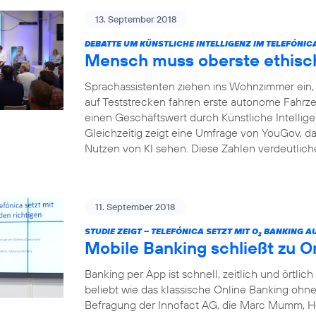
13. September 2018
DEBATTE UM KÜNSTLICHE INTELLIGENZ IM TELEFÓNI
Mensch muss oberste ethisch
Sprachassistenten ziehen ins Wohnzimmer ein, I
auf Teststrecken fahren erste autonome Fahrze
einen Geschäftswert durch Künstliche Intelligenz
Gleichzeitig zeigt eine Umfrage von YouGov, da
Nutzen von KI sehen. Diese Zahlen verdeutliche
11. September 2018
STUDIE ZEIGT – TELEFÓNICA SETZT MIT O
BANKING AU
2
Mobile Banking schließt zu O
Banking per App ist schnell, zeitlich und örtlich
beliebt wie das klassische Online Banking ohne 
Befragung der Innofact AG, die Marc Mumm, He