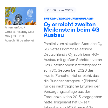
05. Oktober 2020
BNETZA-VERSORGUNGSAUFLAGE:
O
erreicht zweiten
2
Antennenfoto /
Meilenstein beim 4G-
Credits: Pixabay User
Ausbau
stux
|
CC0 1.0,
Ausschnitt bearbeitet
Parallel zum aktuellen Start des O
2
5G Netzes kommt Telefónica
Deutschland / O
auch beim 4G-
2
Ausbau mit großen Schritten voran.
Das Unternehmen hat fristgerecht
zum 30. September 2020 das
zweite Zwischenziel erreicht, das
die Bundesnetzagentur (BNetzA)
für das nachträgliche Erfüllen der
Versorgungsauflage aus der
Frequenzauktion 2015 vorgegeben
hatte. Insgesamt hat O
seit
2
Jahresbeginn 5089 neue 4G-