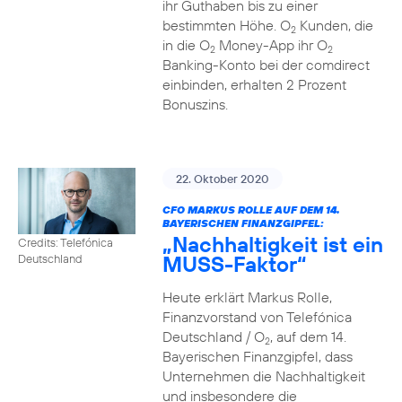
ihr Guthaben bis zu einer
bestimmten Höhe. O
Kunden, die
2
in die O
Money-App ihr O
2
2
Banking-Konto bei der comdirect
einbinden, erhalten 2 Prozent
Bonuszins.
22. Oktober 2020
CFO MARKUS ROLLE AUF DEM 14.
BAYERISCHEN FINANZGIPFEL:
„Nachhaltigkeit ist ein
Credits: Telefónica
MUSS-Faktor“
Deutschland
Heute erklärt Markus Rolle,
Finanzvorstand von Telefónica
Deutschland / O
, auf dem 14.
2
Bayerischen Finanzgipfel, dass
Unternehmen die Nachhaltigkeit
und insbesondere die