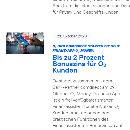
2
Spektrum digitaler Lösungen und Dien
für Privat- und Geschäftskunden.
23. Oktober 2020
O
UND COMDIRECT STARTEN DIE NEUE
2
FINANZ-APP O
MONEY:
2
Bis zu 2 Prozent
Bonuszins für O
2
Kunden
O
startet zusammen mit dem
2
Bank-Partner comdirect am 29.
Oktober O
Money. Die neue App
2
ist ein frei verfügbarer smarter
Finanzassistent für alle Nutzer. O
2
Kunden erhalten neben den
praktischen Funktionen des
Finanzassistenten Bonuszinsen auf