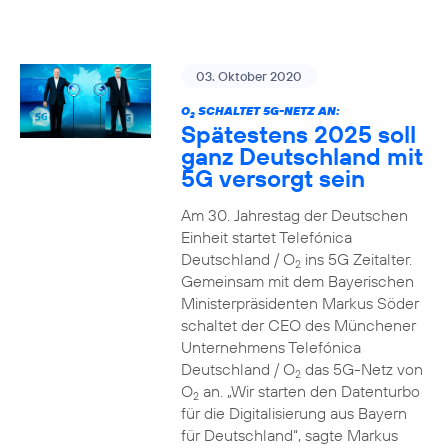
03. Oktober 2020
O
SCHALTET 5G-NETZ AN:
2
Spätestens 2025 soll
ganz Deutschland mit
5G versorgt sein
Am 30. Jahrestag der Deutschen
Einheit startet Telefónica
Deutschland / O
ins 5G Zeitalter.
2
Gemeinsam mit dem Bayerischen
Ministerpräsidenten Markus Söder
schaltet der CEO des Münchener
Unternehmens Telefónica
Deutschland / O
das 5G-Netz von
2
O
an. „Wir starten den Datenturbo
2
für die Digitalisierung aus Bayern
für Deutschland“, sagte Markus