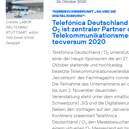
26. Oktober 2020
THEMENSCHWERPUNKT „5G UND DIE
DIGITALISIERUNG“:
Telefónica Deutschland
Credits: LABOR
O
ist zentraler Partner 
WELTENBAU
2
STUTTGART, editor:
Telekommunikationsme
Tom Exner, Elmar
tecversum 2020
Gauggel
Telefónica Deutschland / O
unterstütz
2
einer der Haupt-Sponsoren die am 27.
Oktober startende und hochkarätig
besetzte Telekommunikationsveransta
„tecversum“ des Fachmagazins connec
Die Teilnahme des Unternehmens an 
bis zum 2. November dauernden
Veranstaltung steht unter dem inhaltl
Schwerpunkt „5G und die Digitalisieru
Neben den Vorträgen auf der „tecver
Konferenz präsentiert Telefónica
Deutschland / O
den Messebesucher
2
einem virtuellen O
Messestand ein br