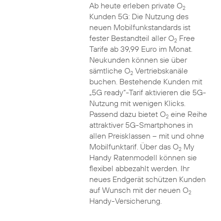
Ab heute erleben private O
2
Kunden 5G: Die Nutzung des
neuen Mobilfunkstandards ist
fester Bestandteil aller O
Free
2
Tarife ab 39,99 Euro im Monat.
Neukunden können sie über
sämtliche O
Vertriebskanäle
2
buchen. Bestehende Kunden mit
„5G ready“-Tarif aktivieren die 5G-
Nutzung mit wenigen Klicks.
Passend dazu bietet O
eine Reihe
2
attraktiver 5G-Smartphones in
allen Preisklassen – mit und ohne
Mobilfunktarif. Über das O
My
2
Handy Ratenmodell können sie
flexibel abbezahlt werden. Ihr
neues Endgerät schützen Kunden
auf Wunsch mit der neuen O
2
Handy-Versicherung.