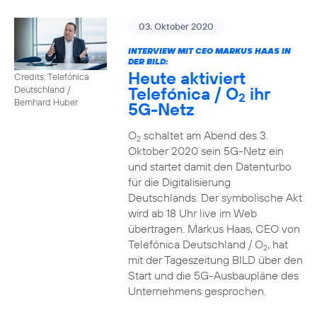
03. Oktober 2020
INTERVIEW MIT CEO MARKUS HAAS IN
DER BILD:
Heute aktiviert
Credits: Telefónica
Telefónica / O
ihr
Deutschland /
2
Bernhard Huber
5G-Netz
O
schaltet am Abend des 3.
2
Oktober 2020 sein 5G-Netz ein
und startet damit den Datenturbo
für die Digitalisierung
Deutschlands. Der symbolische Akt
wird ab 18 Uhr live im Web
übertragen. Markus Haas, CEO von
Telefónica Deutschland / O
, hat
2
mit der Tageszeitung BILD über den
Start und die 5G-Ausbaupläne des
Unternehmens gesprochen.