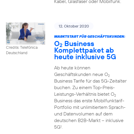
Kabel, Glasfaser oder Mobilfunk.
12. Oktober 2020
MARKTSTART FÜR GESCHÄFTSKUNDEN:
O
Business
2
Credits: Telefónica
Komplettpaket ab
Deutschland
heute inklusive 5G
Ab heute können
Geschäftskunden neue O
2
Business Tarife für das 5G-Zeitalter
buchen. Zu einem Top-Preis-
Leistungs-Verhältnis bietet O
2
Business das erste Mobilfunktarif-
Portfolio mit unlimitiertem Sprach-
und Datenvolumen auf dem
deutschen B2B-Markt – inklusive
5G
.
1