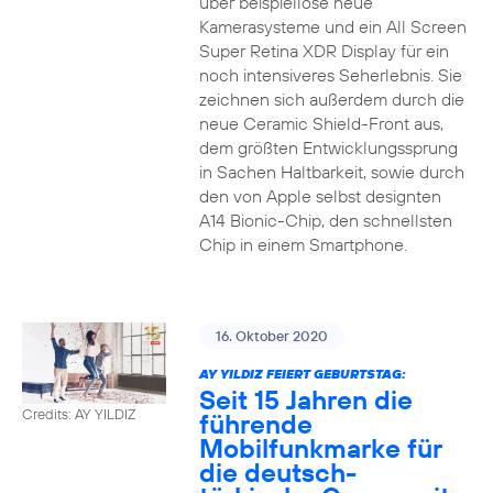
über beispiellose neue
Kamerasysteme und ein All Screen
Super Retina XDR Display für ein
noch intensiveres Seherlebnis. Sie
zeichnen sich außerdem durch die
neue Ceramic Shield-Front aus,
dem größten Entwicklungssprung
in Sachen Haltbarkeit, sowie durch
den von Apple selbst designten
A14 Bionic-Chip, den schnellsten
Chip in einem Smartphone.
16. Oktober 2020
AY YILDIZ FEIERT GEBURTSTAG:
Seit 15 Jahren die
Credits: AY YILDIZ
führende
Mobilfunkmarke für
die deutsch-