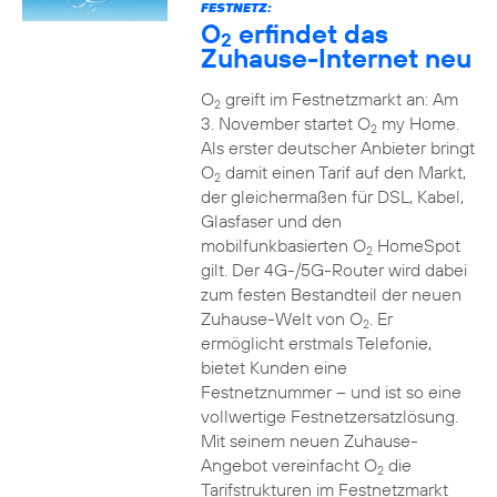
FESTNETZ:
O
erfindet das
2
Zuhause-Internet neu
O
greift im Festnetzmarkt an: Am
2
3. November startet O
my Home.
2
Als erster deutscher Anbieter bringt
O
damit einen Tarif auf den Markt,
2
der gleichermaßen für DSL, Kabel,
Glasfaser und den
mobilfunkbasierten O
HomeSpot
2
gilt. Der 4G-/5G-Router wird dabei
zum festen Bestandteil der neuen
Zuhause-Welt von O
. Er
2
ermöglicht erstmals Telefonie,
bietet Kunden eine
Festnetznummer – und ist so eine
vollwertige Festnetzersatzlösung.
Mit seinem neuen Zuhause-
Angebot vereinfacht O
die
2
Tarifstrukturen im Festnetzmarkt