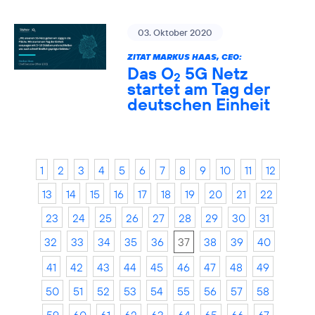
03. Oktober 2020
ZITAT MARKUS HAAS, CEO:
Das O
5G Netz
2
startet am Tag der
deutschen Einheit
1
2
3
4
5
6
7
8
9
10
11
12
13
14
15
16
17
18
19
20
21
22
23
24
25
26
27
28
29
30
31
32
33
34
35
36
37
38
39
40
41
42
43
44
45
46
47
48
49
50
51
52
53
54
55
56
57
58