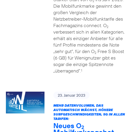
2
Die Mobilfunkmarke gewinnt den
großen Vergleich der
Netzbetreiber-Mobilfunktarife des
Fachmagazins connect. O
2
verbessert sich in allen Kategorien,
erhält als einziger Anbieter für alle
fünf Profile mindestens die Note
„sehr gut“, für den O
Free S Boost
2
(6 GB) für Wenignutzer gibt es
sogar die einzige Spitzennote
„überragend“.
1
23. Januar 2023
MEHR DATENVOLUMEN, DAS
AUTOMATISCH WÄCHST, HÖHERE
SURFGESCHWINDIGKEITEN, 5G IN ALLEN
TARIFEN:
Neues O
2