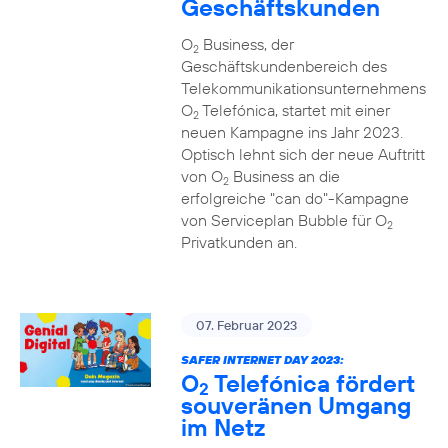
Geschäftskunden
O
Business, der
2
Geschäftskundenbereich des
Telekommunikationsunternehmens
O
Telefónica, startet mit einer
2
neuen Kampagne ins Jahr 2023.
Optisch lehnt sich der neue Auftritt
von O
Business an die
2
erfolgreiche "can do"-Kampagne
von Serviceplan Bubble für O
2
Privatkunden an.
07. Februar 2023
SAFER INTERNET DAY 2023:
O
Telefónica fördert
2
souveränen Umgang
im Netz