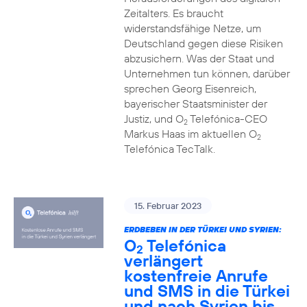
Zeitalters. Es braucht
widerstandsfähige Netze, um
Deutschland gegen diese Risiken
abzusichern. Was der Staat und
Unternehmen tun können, darüber
sprechen Georg Eisenreich,
bayerischer Staatsminister der
Justiz, und O
Telefónica-CEO
2
Markus Haas im aktuellen O
2
Telefónica TecTalk.
15. Februar 2023
ERDBEBEN IN DER TÜRKEI UND SYRIEN:
O
Telefónica
2
verlängert
kostenfreie Anrufe
und SMS in die Türkei
und nach Syrien bis