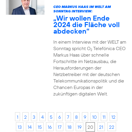
CEO MARKUS HAAS IM WELT AM
SONNTAG INTERVIEW:
„Wir wollen Ende
2024 die Fläche voll
abdecken“
In einem Interview mit der WELT am
Sonntag spricht O
Telefónica CEO
2
Markus Haas über schnelle
Fortschritte im Netzausbau, die
Herausforderungen der
Netzbetreiber mit der deutschen
Telekommunikationspolitik und die
Chancen Europas in der
zukünftigen digitalen Welt.
1
2
3
4
5
6
7
8
9
10
11
12
13
14
15
16
17
18
19
20
21
22