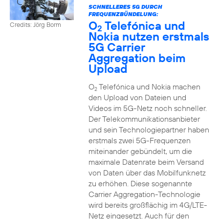
SCHNELLERES 5G DURCH
FREQUENZBÜNDELUNG:
O
Telefónica und
Credits: Jörg Borm
2
Nokia nutzen erstmals
5G Carrier
Aggregation beim
Upload
O
Telefónica und Nokia machen
2
den Upload von Dateien und
Videos im 5G-Netz noch schneller.
Der Telekommunikationsanbieter
und sein Technologiepartner haben
erstmals zwei 5G-Frequenzen
miteinander gebündelt, um die
maximale Datenrate beim Versand
von Daten über das Mobilfunknetz
zu erhöhen. Diese sogenannte
Carrier Aggregation-Technologie
wird bereits großflächig im 4G/LTE-
Netz eingesetzt. Auch für den