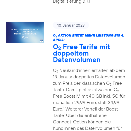
Digitalisierung & KI.
10. Januar 2023
O
AKTION BIETET MEHR LEISTUNG BIS 4.
2
APRIL:
O
Free Tarife mit
2
doppeltem
Datenvolumen
O
Neukund:innen erhalten ab dem
2
18. Januar doppeltes Datenvolumen
zum Preis der klassischen O
Free
2
Tarife. Damit gibt es etwa den O
2
Free Boost M mit 40 GB inkl. 5G für
monatlich 29,99 Euro, statt 34,99
Euro.
Weiterer Vorteil der Boost-
1
Tarife: Über die enthaltene
Connect-Option können die
Kund:innen das Datenvolumen für