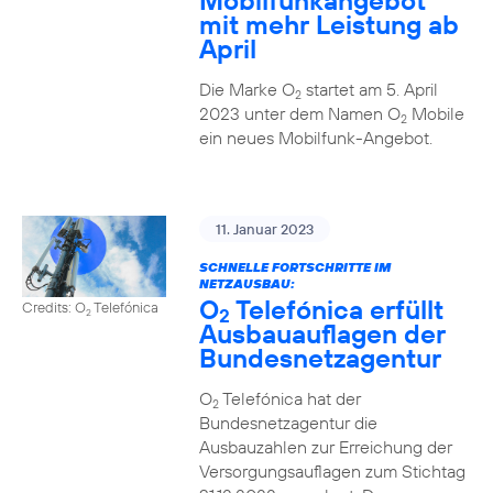
Mobilfunkangebot
mit mehr Leistung ab
April
Die Marke O
startet am 5. April
2
2023 unter dem Namen O
Mobile
2
ein neues Mobilfunk-Angebot.
11. Januar 2023
SCHNELLE FORTSCHRITTE IM
NETZAUSBAU:
O
Telefónica erfüllt
Credits: O
Telefónica
2
2
Ausbauauflagen der
Bundesnetzagentur
O
Telefónica hat der
2
Bundesnetzagentur die
Ausbauzahlen zur Erreichung der
Versorgungsauflagen zum Stichtag