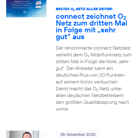
BESTES O
NETZ ALLER ZEITEN:
2
connect zeichnet O
2
Netz zum dritten Mal
in Folge mit „sehr
gut“ aus
Der renommierte connect Netztest
verleiht dem O
Mobilfunknetz zum
2
dritten Mal in Folge die Note „sehr
gut“. Der Anbieter kann ein
deutliches Plus von 20 Punkten
auf seinem Konto verbuchen.
Damit macht das O
Netz unter
2
allen deutschen Netzbetreibern
den größten Qualitätssprung nach
vorne.
28. November 2022