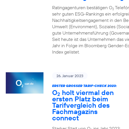
Ratingagenturen bestätigen O
Telefón
2
sehr guten ESG-Rankings ein erfolgre
Nachhaltigkeitsengagement in den Be
Umwelt (Environment), Soziales (Socia
gute Unternehmensführung (Governa
Seit heute ist das Unternehmen das vi
Jahr in Folge im Bloomberg Gender-Eq
Index gelistet.
26. Januar 2023
ERSTER GROSSER TARIF-CHECK 2023:
O
holt viermal den
2
ersten Platz beim
Tarifvergleich des
Fachmagazins
connect
Starker Start von O
ins Jahr 2023: