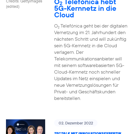
O
Telefónica hebt
Credits: Gettyimages
2
5G-Kernnetz in die
(edited)
Cloud
O
Telefónica geht bei der digitalen
2
Vernetzung im 21. Jahrhundert den
nächsten Schritt und will zukünftig
sein 5G-Kernnetz in die Cloud
verlagern. Der
Telekommunikationsanbieter will
mit seinem softwarebasierten 5G-
Cloud-Kernnetz noch schneller
Updates im Netz einspielen und
neue Vernetzungslösungen für
Privat- und Geschäftskunden
bereitstellen.
02. Dezember 2022
TECTALK MIT INNOVATIONSEXPERTIN