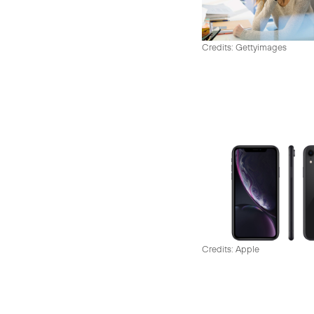
Credits: Gettyimages
Credits: Apple