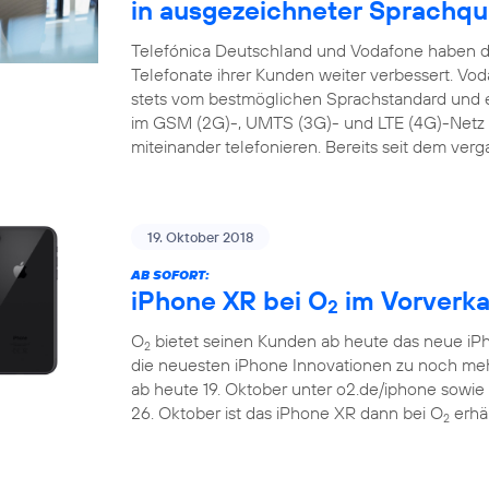
in ausgezeichneter Sprachqua
Telefónica Deutschland und Vodafone haben di
Telefonate ihrer Kunden weiter verbessert. Vo
stets vom bestmöglichen Sprachstandard und ei
im GSM (2G)-, UMTS (3G)- und LTE (4G)-Netz s
miteinander telefonieren. Bereits seit dem ver
19. Oktober 2018
AB SOFORT:
iPhone XR bei O
im Vorverka
2
O
bietet seinen Kunden ab heute das neue iP
2
die neuesten iPhone Innovationen zu noch m
ab heute 19. Oktober unter o2.de/iphone sowie
26. Oktober ist das iPhone XR dann bei O
erhäl
2