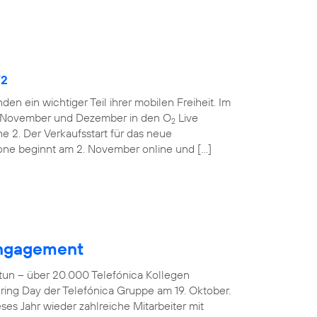
O
2
den ein wichtiger Teil ihrer mobilen Freiheit. Im
m November und Dezember in den O
Live
2
ne 2. Der Verkaufsstart für das neue
one beginnt am 2. November online und […]
 Engagement
tun – über 20.000 Telefónica Kollegen
ring Day der Telefónica Gruppe am 19. Oktober.
es Jahr wieder zahlreiche Mitarbeiter mit