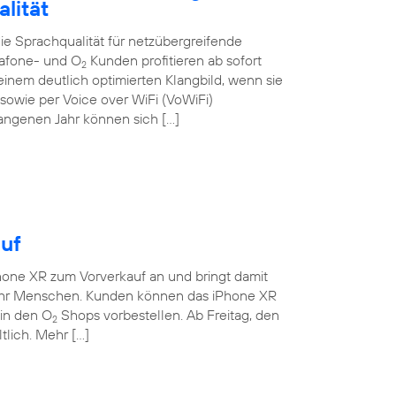
lität
e Sprachqualität für netzübergreifende
dafone- und O
Kunden profitieren ab sofort
2
nem deutlich optimierten Klangbild, wenn sie
owie per Voice over WiFi (VoWiFi)
gangenen Jahr können sich […]
uf
hone XR zum Vorverkauf an und bringt damit
ehr Menschen. Kunden können das iPhone XR
 in den O
Shops vorbestellen. Ab Freitag, den
2
tlich. Mehr […]