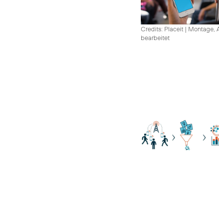
Credits: Placeit
|
Montage, A
bearbeitet