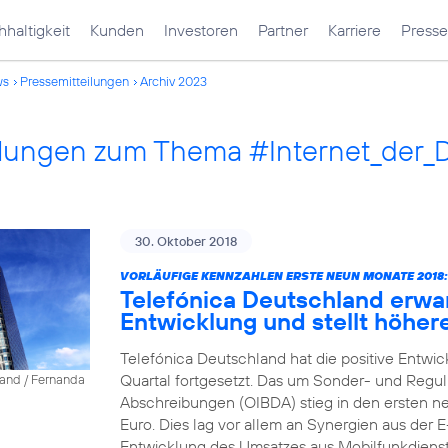
haltigkeit
Kunden
Investoren
Partner
Karriere
Presse
ws
Pressemitteilungen
Archiv 2023
ilungen zum Thema #Internet_der_
30. Oktober 2018
VORLÄUFIGE KENNZAHLEN ERSTE NEUN MONATE 2018:
Telefónica Deutschland erwa
Entwicklung und stellt höher
Telefónica Deutschland hat die positive Entwic
Quartal fortgesetzt. Das um Sonder- und Reguli
land / Fernanda
Abschreibungen (OIBDA) stieg in den ersten ne
Euro. Dies lag vor allem an Synergien aus der 
Entwicklung des Umsatzes aus Mobilfunkdienstl