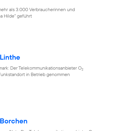
 mehr als 3.000 Verbraucherinnen und
 Hilde“ geführt
Linthe
mark: Der Telekommunikationsanbieter O
2
lfunkstandort in Betrieb genommen
 Borchen