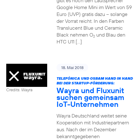
gibt es noch den Lautsprecher
Google Home Mini im Wert von 59
Euro (UVP) gratis dazu – solange
der Vorrat reicht. In den Farben
Translucent Blue und Ceramic
Black nehmen O
und Blau den
2
HTC U11 […]
18. Mai 2018
TELEFÓNICA UND OSRAM HAND IN HAND
BEI DER STARTUP-FÖRDERUNG:
Wayra und Fluxunit
Credits: Wayra
suchen gemeinsam
IoT-Unternehmen
Wayra Deutschland weitet seine
Kooperation mit Industriepartnern
aus. Nach der im Dezember
bekanntgegebenen