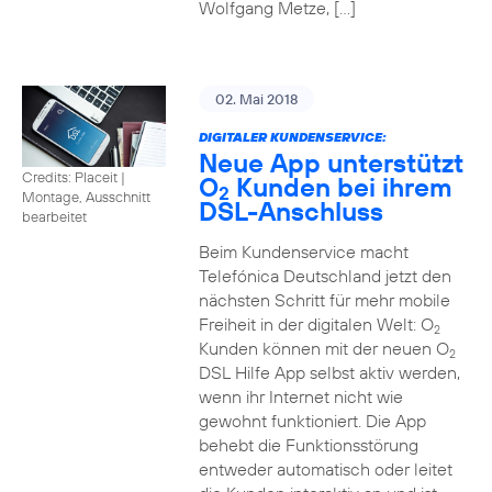
Wolfgang Metze, […]
02. Mai 2018
DIGITALER KUNDENSERVICE:
Neue App unterstützt
Credits: Placeit
|
O
Kunden bei ihrem
2
Montage, Ausschnitt
DSL-Anschluss
bearbeitet
Beim Kundenservice macht
Telefónica Deutschland jetzt den
nächsten Schritt für mehr mobile
Freiheit in der digitalen Welt: O
2
Kunden können mit der neuen O
2
DSL Hilfe App selbst aktiv werden,
wenn ihr Internet nicht wie
gewohnt funktioniert. Die App
behebt die Funktionsstörung
entweder automatisch oder leitet