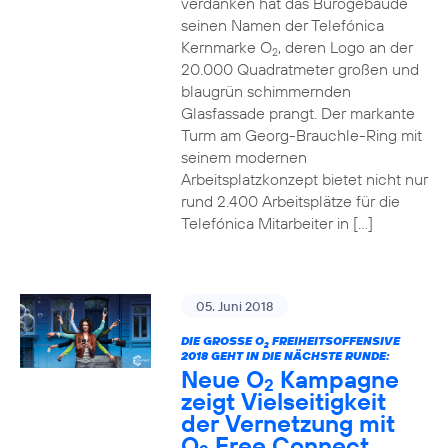
verdanken hat das Bürogebäude
seinen Namen der Telefónica
Kernmarke O
, deren Logo an der
2
20.000 Quadratmeter großen und
blaugrün schimmernden
Glasfassade prangt. Der markante
Turm am Georg-Brauchle-Ring mit
seinem modernen
Arbeitsplatzkonzept bietet nicht nur
rund 2.400 Arbeitsplätze für die
Telefónica Mitarbeiter in […]
05. Juni 2018
DIE GROSSE O
FREIHEITSOFFENSIVE
2
2018 GEHT IN DIE NÄCHSTE RUNDE:
Neue O
Kampagne
2
zeigt Vielseitigkeit
der Vernetzung mit
O
Free Connect