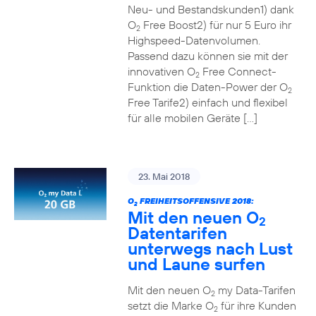
Neu- und Bestandskunden1) dank
O
Free Boost2) für nur 5 Euro ihr
2
Highspeed-Datenvolumen.
Passend dazu können sie mit der
innovativen O
Free Connect-
2
Funktion die Daten-Power der O
2
Free Tarife2) einfach und flexibel
für alle mobilen Geräte […]
23. Mai 2018
O
FREIHEITSOFFENSIVE 2018:
2
Mit den neuen O
2
Datentarifen
unterwegs nach Lust
und Laune surfen
Mit den neuen O
my Data-Tarifen
2
setzt die Marke O
für ihre Kunden
2