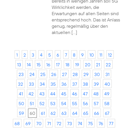
Bereits in wenigen Jahren soll 5G
Wirklichkeit werden, die
Erwartungen auf allen Seiten sind
entsprechend hoch. Das ist Anlass
genug, regelmäßig über den
aktuellen […]
1
2
3
4
5
6
7
8
9
10
11
12
13
14
15
16
17
18
19
20
21
22
23
24
25
26
27
28
29
30
31
32
33
34
35
36
37
38
39
40
41
42
43
44
45
46
47
48
49
50
51
52
53
54
55
56
57
58
59
60
61
62
63
64
65
66
67
68
69
70
71
72
73
74
75
76
77