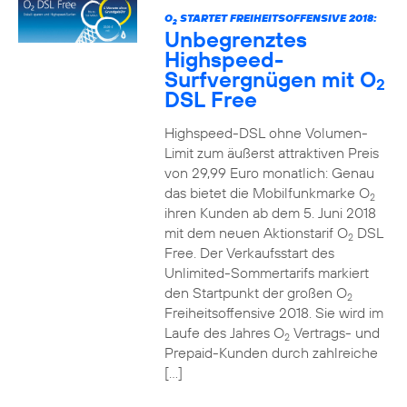
O
STARTET FREIHEITSOFFENSIVE 2018:
2
Unbegrenztes
Highspeed-
Surfvergnügen mit O
2
DSL Free
Highspeed-DSL ohne Volumen-
Limit zum äußerst attraktiven Preis
von 29,99 Euro monatlich: Genau
das bietet die Mobilfunkmarke O
2
ihren Kunden ab dem 5. Juni 2018
mit dem neuen Aktionstarif O
DSL
2
Free. Der Verkaufsstart des
Unlimited-Sommertarifs markiert
den Startpunkt der großen O
2
Freiheitsoffensive 2018. Sie wird im
Laufe des Jahres O
Vertrags- und
2
Prepaid-Kunden durch zahlreiche
[…]