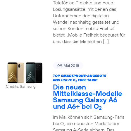
Telefónica Projekte und neue
Lösungsansätze, mit denen das
Unternehmen den digitalen
Wandel nachhaltig gestaltet und
seinen Kunden mobile Freiheit
bietet. „Mobile Freiheit bedeutet für
uns, dass die Menschen […]
09. Mai 2018
TOP SMARTPHONE-ANGEBOTE
INKLUSIVE O
FREE TARIF:
2
Die neuen
Credits: Samsung
Mittelklasse-Modelle
Samsung Galaxy A6
und A6+ bei O
2
Im Mai können sich Samsung-Fans
bei O
die neuesten Modelle der
2
Samsung A-Serie sichern. Das