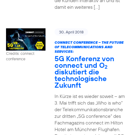
die Kunden interaktiv an und ist
damit ein weiteres […]
30. April 2018
CONNECT CONFERENCE – THE FUTURE
OF TELECOMMUNICATIONS AND
SERVICES:
Credits: connect
5G Konferenz von
conference
connect und O
2
diskutiert die
technologische
Zukunft
In Kürze ist es wieder soweit – am
3. Mai trifft sich das „Who is who“
der Telekommunikationsbranche
zur dritten „5G conference“ des
Fachmagazins connect im Hilton
Hotel am Münchner Flughafen.