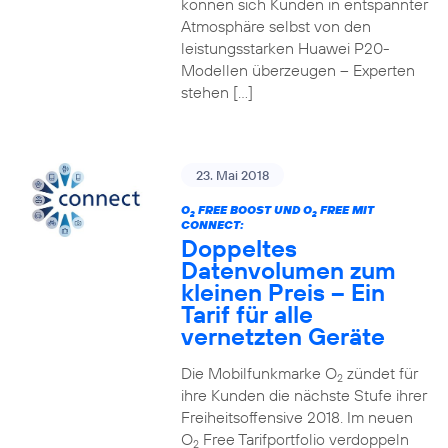
können sich Kunden in entspannter
Atmosphäre selbst von den
leistungsstarken Huawei P20-
Modellen überzeugen – Experten
stehen […]
23. Mai 2018
O
FREE BOOST UND O
FREE MIT
2
2
CONNECT:
Doppeltes
Datenvolumen zum
kleinen Preis – Ein
Tarif für alle
vernetzten Geräte
Die Mobilfunkmarke O
zündet für
2
ihre Kunden die nächste Stufe ihrer
Freiheitsoffensive 2018. Im neuen
O
Free Tarifportfolio verdoppeln
2