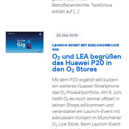
Betroffenenrechte. Telefónica
erklärt auf […]
25. Mai 2018
LAUNCH-EVENT MIT EXKLUSIVEM LIVE
GIG:
O
und LEA begrüßen
2
das Huawei P20 in
den O
Stores
2
Mit dem P20 ergänzt seit kurzem
ein weiteres Huawei-Smartphone
das O
Produktportfolio. Am 5. Juni
2
heißt O
es noch einmal offiziell in
2
seinen Shops willkommen und
veranstaltet ein Launch-Event mit
exklusivem Konzert im Münchener
O
Live Store. Beim Launch-Event
2