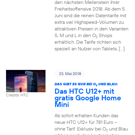
den nächsten Meilenstein ihrer
Freiheitsoffensive 2018. Ab dem 5.
Juni sind die reinen Datentarife mit
extra viel Highspeed-Volumen zu
attraktiven Preisen in den Varianten
S, M und L in den O
Shops
2
erhältlich. Die Tarife richten sich
speziell an Nutzer von Tablets, […]
23. Mai 2018
DAS GIBT ES NUR BEI O
UND BLAU:
2
Das HTC U12+ mit
Credits: HTC
gratis Google Home
Mini
Ab sofort erhalten Kunden das
neue HTC U12+ für 781 Euro –
ohne Tarif. Exklusiv bei O
und Blau
2