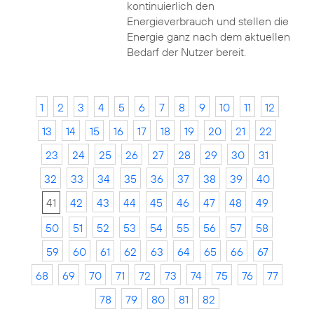
kontinuierlich den
Energieverbrauch und stellen die
Energie ganz nach dem aktuellen
Bedarf der Nutzer bereit.
1
2
3
4
5
6
7
8
9
10
11
12
13
14
15
16
17
18
19
20
21
22
23
24
25
26
27
28
29
30
31
32
33
34
35
36
37
38
39
40
41
42
43
44
45
46
47
48
49
50
51
52
53
54
55
56
57
58
59
60
61
62
63
64
65
66
67
68
69
70
71
72
73
74
75
76
77
78
79
80
81
82