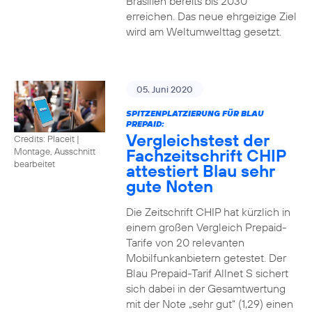
Brasilien bereits bis 2030
erreichen. Das neue ehrgeizige Ziel
wird am Weltumwelttag gesetzt.
05. Juni 2020
SPITZENPLATZIERUNG FÜR BLAU
PREPAID:
Vergleichstest der
Credits: Placeit
|
Fachzeitschrift CHIP
Montage, Ausschnitt
bearbeitet
attestiert Blau sehr
gute Noten
Die Zeitschrift CHIP hat kürzlich in
einem großen Vergleich Prepaid-
Tarife von 20 relevanten
Mobilfunkanbietern getestet. Der
Blau Prepaid-Tarif Allnet S sichert
sich dabei in der Gesamtwertung
mit der Note „sehr gut“ (1,29) einen