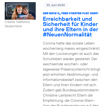
23. Juni 2020
DER NEUE O
FREE STARTER FLEX TARIF:
2
Erreichbarkeit und
Credits: Telefónica
Sicherheit für Kinder
Deutschland
und ihre Eltern in der
#NeuenNormalität
Corona hatte das soziale Leben
wochenlang massiv eingeschränkt.
Mit den Lockerungen ist auch das
Schulleben wieder gestartet. Der
wechselnde wochen- oder
tageweise Präsenzunterricht bringt
jetzt erhöhten Abstimmungs- und
Informationsbedarf zwischen den
Eltern und ihren Kindern mit sich.
Zudem gab Bundesjustizministerin
Christine Lambrecht Eltern die
Empfehlung, die Corona-Warn-
App der Bundesregierung auf den