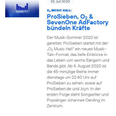
23. Juli 2020
O
MUSIC HALL:
2
ProSieben, O
&
2
SevenOne AdFactory
bündeln Kräfte
Der Musik-Sommer 2020 ist
gerettet. ProSieben startet mit der
„O
Music Hall“ ein neues Musik-
2
Talk-Format, das tiefe Einblicke in
das Leben von sechs Sängern und
Bands gibt. Ab 4. August 2020 ist
die 45-minütige Reihe immer
dienstags um 22.40 Uhr auf
ProSieben zu sehen, sowie auf
ProSieben.de und Joyn. In der
ersten Folge steht Songwriter und
Popsänger Johannes Oerding im
Zentrum.