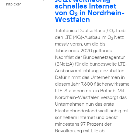
schnelles Internet
nitpicker
von O
in Nordrhein-
2
Westfalen
Telefónica Deutschland / O
treibt
2
den LTE (4G)-Ausbau im O
Netz
2
massiv voran, um die bis
Jahresende 2020 geltende
Nachfrist der Bundesnetzagentur
(BNetzA) für die bundesweite LTE-
Ausbauverpflichtung einzuhalten.
Dafür nimmt das Unternehmen in
diesem Jahr 7.600 flächenwirksame
LTE-Stationen neu in Betrieb. Mit
Nordrhein-Westfalen versorgt das
Unternehmen nun das erste
Flächenbundesland weitflächig mit
schnellem Internet und deckt
mindestens 97 Prozent der
Bevölkerung mit LTE ab.