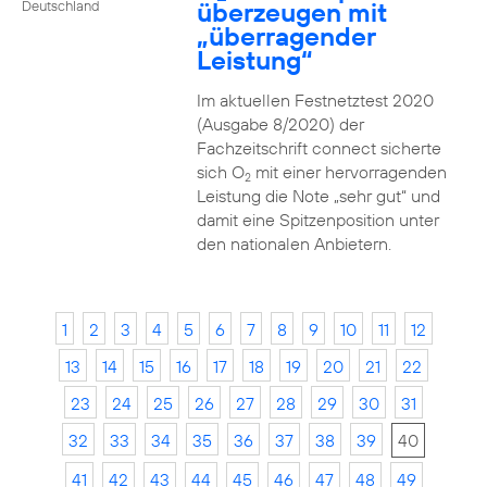
überzeugen mit
Deutschland
„überragender
Leistung“
Im aktuellen Festnetztest 2020
(Ausgabe 8/2020) der
Fachzeitschrift connect sicherte
sich O
mit einer hervorragenden
2
Leistung die Note „sehr gut“ und
damit eine Spitzenposition unter
den nationalen Anbietern.
1
2
3
4
5
6
7
8
9
10
11
12
13
14
15
16
17
18
19
20
21
22
23
24
25
26
27
28
29
30
31
32
33
34
35
36
37
38
39
40
41
42
43
44
45
46
47
48
49