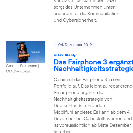
Vorsitz Chiles stattfindet. Dazu
sorgt das Unternehmen unter
anderem für die Kommunikation
und Cybersicherheit.
04. Dezember 2019
JETZT BEI O
:
2
Das Fairphone 3 ergänz
Credits: Fairphone
|
Nachhaltigkeitsstrategi
CC BY-NC-SA
O
nimmt das Fairphone 3 in sein
2
Portfolio auf. Das leicht zu reparierend
Smartphone ergänzt die
Nachhaltigkeitsstrategie von
Deutschlands führendem
Mobilfunkanbieter. Es kann ab dem 4.
Dezember bei O
bestellt werden und
2
ist voraussichtlich ab Mitte Dezember
lieferbar.