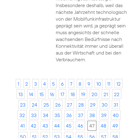
Insbesondere deshalb, weil das
nächste Jahrzehnt technologisch
von der Mobilfunkinfrastruktur
geprägt sein wird, ja geprägt sein
muss angesichts der schnelle
wachsenden Bedürfnisse nach
Konnektivität immer und überall
aus der Wirtschaft und bei den
Verbrauchern.
1
2
3
4
5
6
7
8
9
10
11
12
13
14
15
16
17
18
19
20
21
22
23
24
25
26
27
28
29
30
31
32
33
34
35
36
37
38
39
40
41
42
43
44
45
46
47
48
49
50
51
52
53
54
55
56
57
58