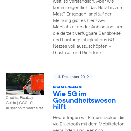
weit, so verständlich. Aber wie
kommt eigentlich das Netz bis zum
Mast? Entgegen landläufiger
Meinung gibt es hier zwei
Möglichkeiten der Anbindung, um
die derzeit verfügbare Bandbreite
und Leistungsfähigkeit des 5G-
Netzes voll auszuschöpfen –
Glasfaser und Richtfunk.
11. Dezember 2019
DIGITAL HEALTH:
Wie 5G im
Credits: Pixabay,
Gesundheitswesen
Golda
|
CC0 1.0,
hilft
Aussschnitt bearbeitet
Heute tragen wir Fitnesstracker, die
via Bluetooth mit dem Mobiltelefon
verbunden sind. Per App