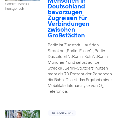
Menschen in
Credits: iStock /
Deutschland
horstgerlach
bevorzugen
Zugreisen für
Verbindungen
zwischen
Großstädten
Berlin ist Zugstadt – auf den
Strecken „Berlin-Essen”, „Berlin-
Düsseldorf”, „Berlin-Köln”, „Berlin-
München” und selbst auf der
Strecke „Berlin-Stuttgart“ nutzen
mehr als 70 Prozent der Reisenden
die Bahn. Das ist das Ergebnis einer
Mobilitätsdatenanalyse von O
2
Telefónica.
14. April 2025