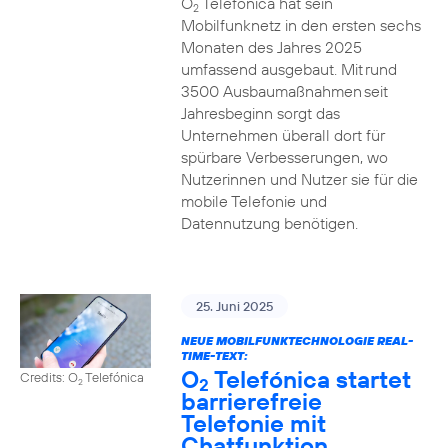
O
Telefónica hat sein
2
Mobilfunknetz in den ersten sechs
Monaten des Jahres 2025
umfassend ausgebaut. Mit rund
3500 Ausbaumaßnahmen seit
Jahresbeginn sorgt das
Unternehmen überall dort für
spürbare Verbesserungen, wo
Nutzerinnen und Nutzer sie für die
mobile Telefonie und
Datennutzung benötigen.
25. Juni 2025
NEUE MOBILFUNKTECHNOLOGIE REAL-
TIME-TEXT:
O
Telefónica startet
Credits: O
Telefónica
2
2
barrierefreie
Telefonie mit
Chatfunktion