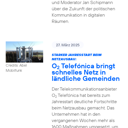
und Moderator Jan Schipmann
über die Zukunft der politischen
Kommunikation in digitalen
Räumen.
27. März 2025
STARKER JAHRESSTART BEIM
NETZAUSBAU:
O
Telefónica bringt
Credits: Abel
2
schnelles Netz in
Mobilfunk
ländliche Gemeinden
Der Telekommunikationsanbieter
O
Telefónica hat bereits zum
2
Jahresstart deutliche Fortschritte
beim Netzausbau gemacht. Das
Unternehmen hat in den
vergangenen Wochen mehr als
1600 Maßnahmen umgesetzt, um