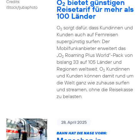
O
bietet günstigen
Credits:
2
Reisetarif für mehr als
iStock/ljubaphoto
100 Länder
O
sorgt dafür, dass Kundinnen und
2
Kunden auch auf Fernreisen
supergünstig surfen: Der
Mobilfunkanbieter erweitert das
„O
Roaming Plus World“-Pack von
2
bislang 33 auf 105 Länder und
Regionen weltweit. O
Kundinnen
2
und Kunden können damit rund um
die Welt ganz wie zuhause surfen
und streamen, ohne die Reisekasse
zu belasten.
28. April 2025
BAHN HAT DIE NASE VORN: