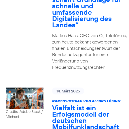
schnelle und
umfassende
Digitalisierung des
Landes“
Markus Haas, CEO von O
Telefónica,
2
zum heute bekannt gewordenen
finalen Entscheidungsentwurf der
Bundesnetzagentur für eine
Verlängerung von
Frequenznutzungsrechten
14. März 2025
NAMENSBEITRAG VON ALFONS LÖSING:
Vielfalt ist ein
Credits: Adobe Stock /
Erfolgsmodell der
Michael
deutschen
Mobilfunklandschaft