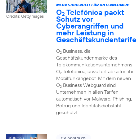
MEHR SICHERHEIT FÜR UNTERNEHMEN:
O
Telefónica packt
2
Credits: Gettyimages
Schutz vor
Cyberangriffen und
mehr Leistung in
Geschäftskundentarife
O
Business, die
2
Geschäftskundenmarke des
Telekommunikationsunternehmens
O
Telefónica, erweitert ab sofort ihr
2
Mobilfunkangebot. Mit dem neuen
O
Business Webguard sind
2
Unternehmen in allen Tarifen
automatisch vor Malware, Phishing,
Betrug und Identitätsdiebstahl
geschützt.
09. April 2025