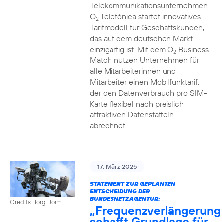
Telekommunikationsunternehmen
O
Telefónica startet innovatives
2
Tarifmodell für Geschäftskunden,
das auf dem deutschen Markt
einzigartig ist. Mit dem O
Business
2
Match nutzen Unternehmen für
alle Mitarbeiterinnen und
Mitarbeiter einen Mobilfunktarif,
der den Datenverbrauch pro SIM-
Karte flexibel nach preislich
attraktiven Datenstaffeln
abrechnet.
17. März 2025
STATEMENT ZUR GEPLANTEN
ENTSCHEIDUNG DER
BUNDESNETZAGENTUR:
Credits: Jörg Borm
„Frequenzverlängerung
schafft Grundlage für