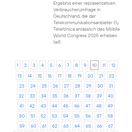
Ergebnis einer repräsentativen
Verbraucherumfrage in
Deutschland, die der
Telekommunikationsanbieter O
2
Telefónica anlässlich des Mobile
World Congress 2025 erheben
ließ.
1
2
3
4
5
6
7
8
9
10
11
12
13
14
15
16
17
18
19
20
21
22
23
24
25
26
27
28
29
30
31
32
33
34
35
36
37
38
39
40
41
42
43
44
45
46
47
48
49
50
51
52
53
54
55
56
57
58
59
60
61
62
63
64
65
66
67