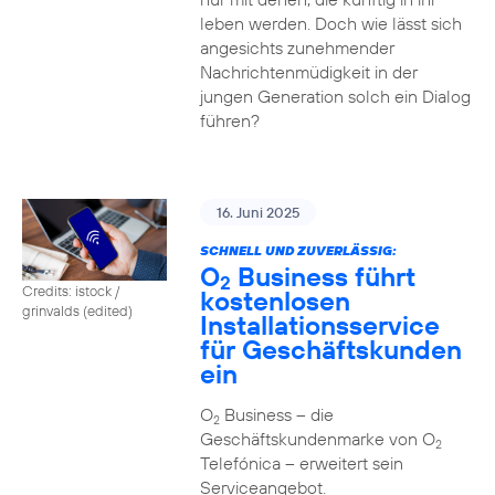
leben werden. Doch wie lässt sich
angesichts zunehmender
Nachrichtenmüdigkeit in der
jungen Generation solch ein Dialog
führen?
16. Juni 2025
SCHNELL UND ZUVERLÄSSIG:
O
Business führt
2
Credits: istock /
kostenlosen
grinvalds (edited)
Installationsservice
für Geschäftskunden
ein
O
Business – die
2
Geschäftskundenmarke von O
2
Telefónica – erweitert sein
Serviceangebot.