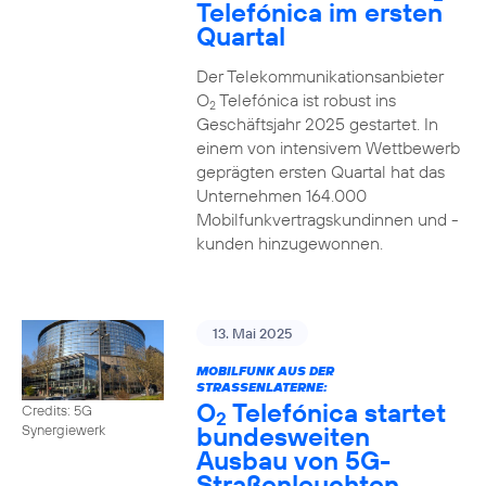
Telefónica im ersten
Quartal
Der Telekommunikationsanbieter
O
Telefónica ist robust ins
2
Geschäftsjahr 2025 gestartet. In
einem von intensivem Wettbewerb
geprägten ersten Quartal hat das
Unternehmen 164.000
Mobilfunkvertragskundinnen und -
kunden hinzugewonnen.
13. Mai 2025
MOBILFUNK AUS DER
STRASSENLATERNE:
O
Telefónica startet
Credits: 5G
2
bundesweiten
Synergiewerk
Ausbau von 5G-
Straßenleuchten