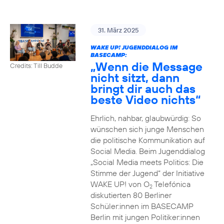
31. März 2025
WAKE UP! JUGENDDIALOG IM
BASECAMP:
„Wenn die Message
Credits: Till Budde
nicht sitzt, dann
bringt dir auch das
beste Video nichts“
Ehrlich, nahbar, glaubwürdig: So
wünschen sich junge Menschen
die politische Kommunikation auf
Social Media. Beim Jugenddialog
„Social Media meets Politics: Die
Stimme der Jugend“ der Initiative
WAKE UP! von O
Telefónica
2
diskutierten 80 Berliner
Schüler:innen im BASECAMP
Berlin mit jungen Politiker:innen