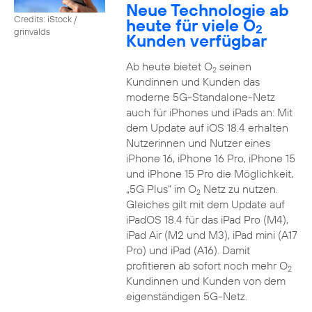
Neue Technologie ab
Credits: iStock /
heute für viele O
2
grinvalds
Kunden verfügbar
Ab heute bietet O
seinen
2
Kundinnen und Kunden das
moderne 5G-Standalone-Netz
auch für iPhones und iPads an: Mit
dem Update auf iOS 18.4 erhalten
Nutzerinnen und Nutzer eines
iPhone 16, iPhone 16 Pro, iPhone 15
und iPhone 15 Pro die Möglichkeit,
„5G Plus“ im O
Netz zu nutzen.
2
Gleiches gilt mit dem Update auf
iPadOS 18.4 für das iPad Pro (M4),
iPad Air (M2 und M3), iPad mini (A17
Pro) und iPad (A16). Damit
profitieren ab sofort noch mehr O
2
Kundinnen und Kunden von dem
eigenständigen 5G-Netz.