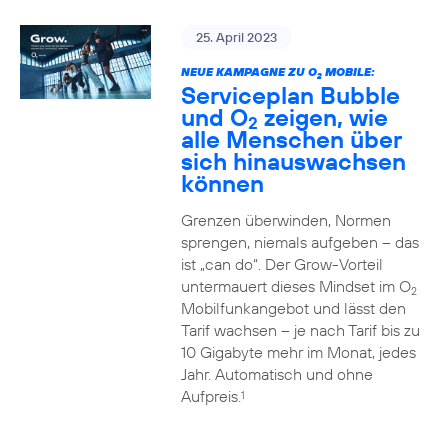
25. April 2023
NEUE KAMPAGNE ZU O
MOBILE:
2
Serviceplan Bubble
und O
zeigen, wie
2
alle Menschen über
sich hinauswachsen
können
Grenzen überwinden, Normen
sprengen, niemals aufgeben – das
ist „can do“. Der Grow-Vorteil
untermauert dieses Mindset im O
2
Mobilfunkangebot und lässt den
Tarif wachsen – je nach Tarif bis zu
10 Gigabyte mehr im Monat, jedes
Jahr. Automatisch und ohne
Aufpreis.
1