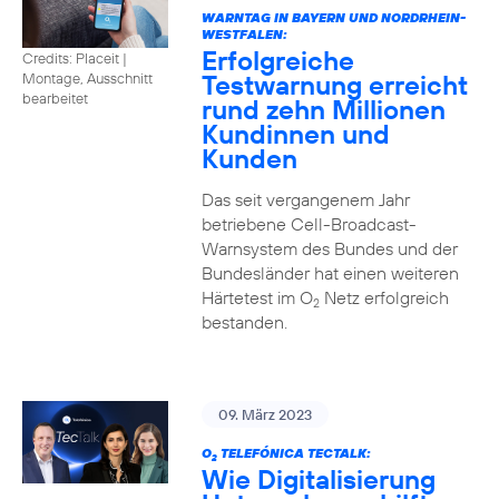
WARNTAG IN BAYERN UND NORDRHEIN-
WESTFALEN:
Erfolgreiche
Credits: Placeit |
Testwarnung erreicht
Montage, Ausschnitt
bearbeitet
rund zehn Millionen
Kundinnen und
Kunden
Das seit vergangenem Jahr
betriebene Cell-Broadcast-
Warnsystem des Bundes und der
Bundesländer hat einen weiteren
Härtetest im O
Netz erfolgreich
2
bestanden.
09. März 2023
O
TELEFÓNICA TECTALK:
2
Wie Digitalisierung