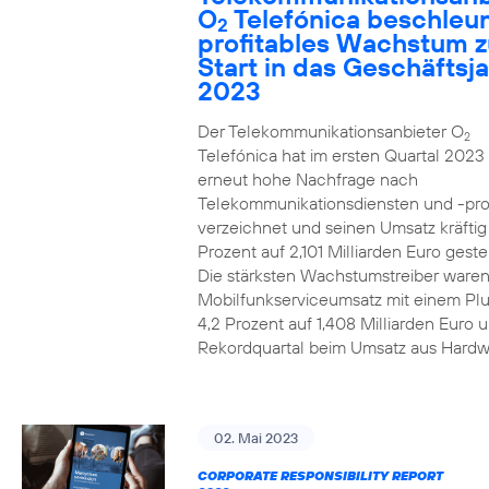
O
Telefónica beschleun
2
profitables Wachstum 
Start in das Geschäftsj
2023
Der Telekommunikationsanbieter O
2
Telefónica hat im ersten Quartal 2023
erneut hohe Nachfrage nach
Telekommunikationsdiensten und -pr
verzeichnet und seinen Umsatz kräfti
Prozent auf 2,101 Milliarden Euro gestei
Die stärksten Wachstumstreiber waren
Mobilfunkserviceumsatz mit einem Pl
4,2 Prozent auf 1,408 Milliarden Euro 
Rekordquartal beim Umsatz aus Hardw
02. Mai 2023
CORPORATE RESPONSIBILITY REPORT