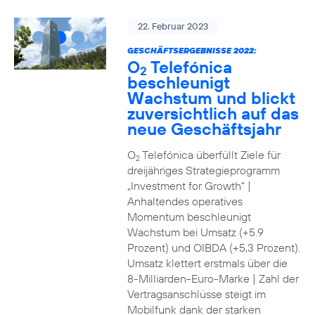
22. Februar 2023
GESCHÄFTSERGEBNISSE 2022:
O
Telefónica
2
beschleunigt
Wachstum und blickt
zuversichtlich auf das
neue Geschäftsjahr
O
Telefónica überfüllt Ziele für
2
dreijähriges Strategieprogramm
„Investment for Growth“ |
Anhaltendes operatives
Momentum beschleunigt
Wachstum bei Umsatz (+5.9
Prozent) und OIBDA (+5,3 Prozent).
Umsatz klettert erstmals über die
8-Milliarden-Euro-Marke | Zahl der
Vertragsanschlüsse steigt im
Mobilfunk dank der starken