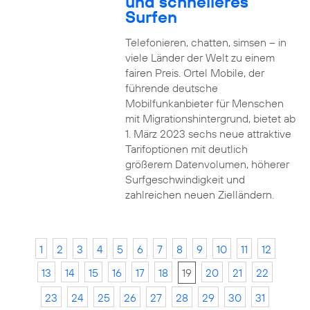
und schnelleres
Surfen
Telefonieren, chatten, simsen – in
viele Länder der Welt zu einem
fairen Preis. Ortel Mobile, der
führende deutsche
Mobilfunkanbieter für Menschen
mit Migrationshintergrund, bietet ab
1. März 2023 sechs neue attraktive
Tarifoptionen mit deutlich
größerem Datenvolumen, höherer
Surfgeschwindigkeit und
zahlreichen neuen Zielländern.
1
2
3
4
5
6
7
8
9
10
11
12
13
14
15
16
17
18
19
20
21
22
23
24
25
26
27
28
29
30
31