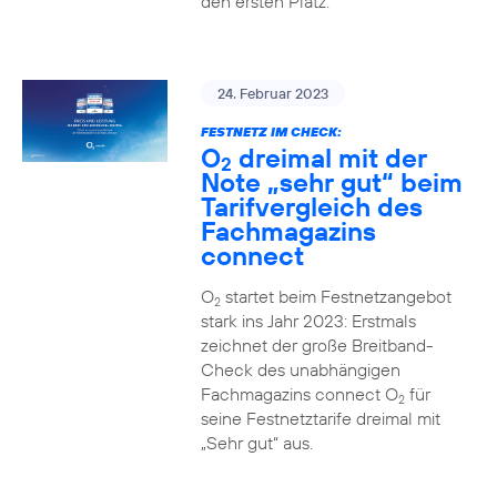
den ersten Platz.
24. Februar 2023
FESTNETZ IM CHECK:
O
dreimal mit der
2
Note „sehr gut“ beim
Tarifvergleich des
Fachmagazins
connect
O
startet beim Festnetzangebot
2
stark ins Jahr 2023: Erstmals
zeichnet der große Breitband-
Check des unabhängigen
Fachmagazins connect O
für
2
seine Festnetztarife dreimal mit
„Sehr gut“ aus.