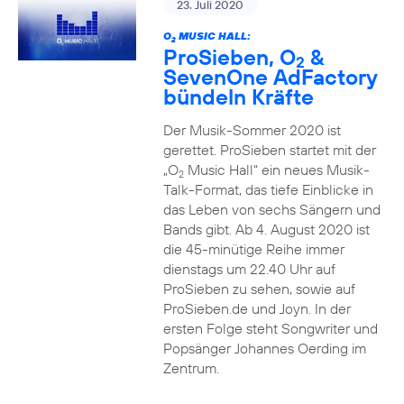
23. Juli 2020
O
MUSIC HALL:
2
ProSieben, O
&
2
SevenOne AdFactory
bündeln Kräfte
Der Musik-Sommer 2020 ist
gerettet. ProSieben startet mit der
„O
Music Hall“ ein neues Musik-
2
Talk-Format, das tiefe Einblicke in
das Leben von sechs Sängern und
Bands gibt. Ab 4. August 2020 ist
die 45-minütige Reihe immer
dienstags um 22.40 Uhr auf
ProSieben zu sehen, sowie auf
ProSieben.de und Joyn. In der
ersten Folge steht Songwriter und
Popsänger Johannes Oerding im
Zentrum.