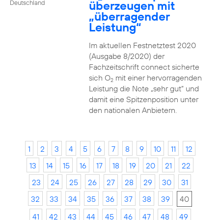
überzeugen mit
Deutschland
„überragender
Leistung“
Im aktuellen Festnetztest 2020
(Ausgabe 8/2020) der
Fachzeitschrift connect sicherte
sich O
mit einer hervorragenden
2
Leistung die Note „sehr gut“ und
damit eine Spitzenposition unter
den nationalen Anbietern.
1
2
3
4
5
6
7
8
9
10
11
12
13
14
15
16
17
18
19
20
21
22
23
24
25
26
27
28
29
30
31
32
33
34
35
36
37
38
39
40
41
42
43
44
45
46
47
48
49