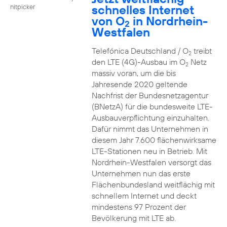
schnelles Internet
nitpicker
von O
in Nordrhein-
2
Westfalen
Telefónica Deutschland / O
treibt
2
den LTE (4G)-Ausbau im O
Netz
2
massiv voran, um die bis
Jahresende 2020 geltende
Nachfrist der Bundesnetzagentur
(BNetzA) für die bundesweite LTE-
Ausbauverpflichtung einzuhalten.
Dafür nimmt das Unternehmen in
diesem Jahr 7.600 flächenwirksame
LTE-Stationen neu in Betrieb. Mit
Nordrhein-Westfalen versorgt das
Unternehmen nun das erste
Flächenbundesland weitflächig mit
schnellem Internet und deckt
mindestens 97 Prozent der
Bevölkerung mit LTE ab.