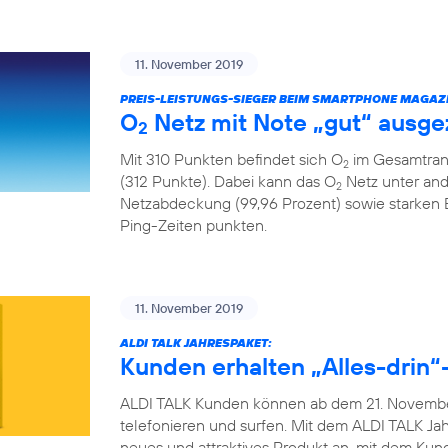
11. November 2019
PREIS-LEISTUNGS-SIEGER BEIM SMARTPHONE MAGAZI
O
Netz mit Note „gut“ ausge
2
Mit 310 Punkten befindet sich O
im Gesamtrank
2
(312 Punkte). Dabei kann das O
Netz unter and
2
Netzabdeckung (99,96 Prozent) sowie starken
Ping-Zeiten punkten.
11. November 2019
ALDI TALK JAHRESPAKET:
Kunden erhalten „Alles-drin“-
ALDI TALK Kunden können ab dem 21. November
telefonieren und surfen. Mit dem ALDI TALK Jah
neues und attraktives Produkt an, mit dem Ku