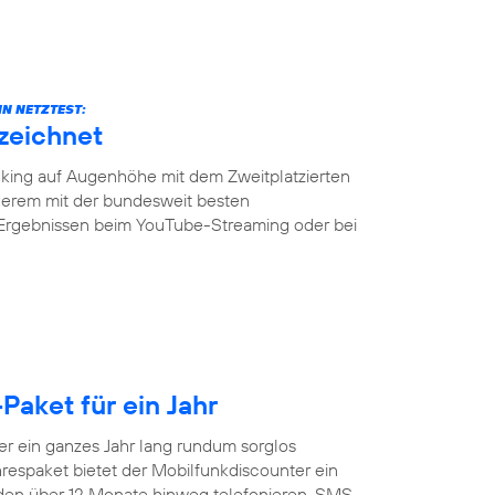
N NETZTEST:
zeichnet
ing auf Augenhöhe mit dem Zweitplatzierten
erem mit der bundesweit besten
 Ergebnissen beim YouTube-Streaming oder bei
Paket für ein Jahr
 ein ganzes Jahr lang rundum sorglos
respaket bietet der Mobilfunkdiscounter ein
nden über 12 Monate hinweg telefonieren, SMS