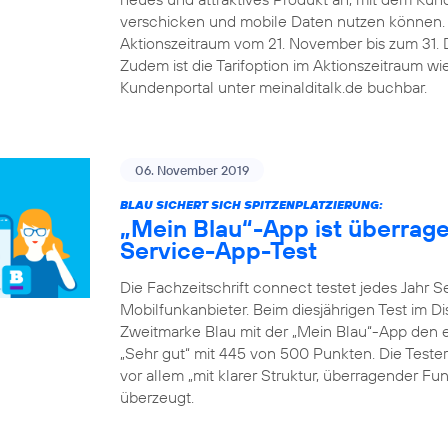
verschicken und mobile Daten nutzen können.
Aktionszeitraum vom 21. November bis zum 31. De
Zudem ist die Tarifoption im Aktionszeitraum w
Kundenportal unter meinalditalk.de buchbar.
06. November 2019
BLAU SICHERT SICH SPITZENPLATZIERUNG:
„Mein Blau“-App ist überrag
Service-App-Test
Die Fachzeitschrift connect testet jedes Jahr 
Mobilfunkanbieter. Beim diesjährigen Test im D
Zweitmarke Blau mit der „Mein Blau“-App den er
„Sehr gut“ mit 445 von 500 Punkten. Die Teste
vor allem „mit klarer Struktur, überragender F
überzeugt.