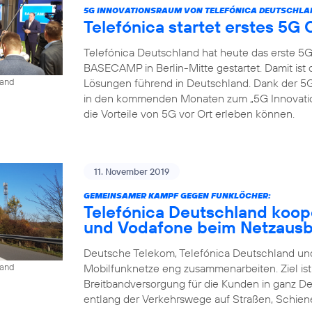
5G INNOVATIONSRAUM VON TELEFÓNICA DEUTSCHLA
Telefónica startet erstes 5
Telefónica Deutschland hat heute das erste 5
BASECAMP in Berlin-Mitte gestartet. Damit is
Lösungen führend in Deutschland. Dank der
land
in den kommenden Monaten zum „5G Innovat
die Vorteile von 5G vor Ort erleben können.
11. November 2019
GEMEINSAMER KAMPF GEGEN FUNKLÖCHER:
Telefónica Deutschland koop
und Vodafone beim Netzaus
Deutsche Telekom, Telefónica Deutschland und
Mobilfunknetze eng zusammenarbeiten. Ziel is
land
Breitbandversorgung für die Kunden in ganz D
entlang der Verkehrswege auf Straßen, Schien