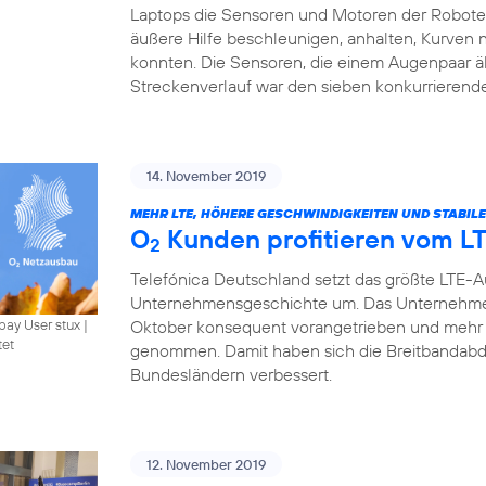
Laptops die Sensoren und Motoren der Roboter 
äußere Hilfe beschleunigen, anhalten, Kurven
konnten. Die Sensoren, die einem Augenpaar ä
Streckenverlauf war den sieben konkurrierend
14. November 2019
MEHR LTE, HÖHERE GESCHWINDIGKEITEN UND STABIL
O
Kunden profitieren vom L
2
Telefónica Deutschland setzt das größte LTE-
Unternehmensgeschichte um. Das Unternehme
Oktober konsequent vorangetrieben und mehr 
bay User stux
|
tet
genommen. Damit haben sich die Breitbandabde
Bundesländern verbessert.
12. November 2019