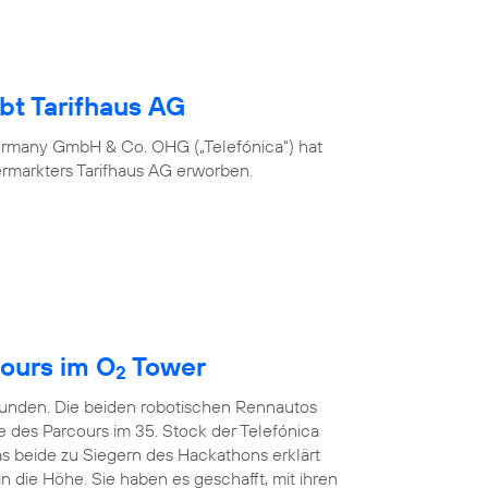
bt Tarifhaus AG
ermany GmbH & Co. OHG („Telefónica“) hat
ermarkters Tarifhaus AG erworben.
ours im O
Tower
2
kunden. Die beiden robotischen Rennautos
e des Parcours im 35. Stock der Telefónica
s beide zu Siegern des Hackathons erklärt
in die Höhe. Sie haben es geschafft, mit ihren