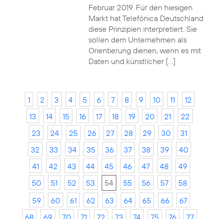
Februar 2019. Für den hiesigen
Markt hat Telefónica Deutschland
diese Prinzipien interpretiert. Sie
sollen dem Unternehmen als
Orientierung dienen, wenn es mit
Daten und künstlicher […]
1
2
3
4
5
6
7
8
9
10
11
12
13
14
15
16
17
18
19
20
21
22
23
24
25
26
27
28
29
30
31
32
33
34
35
36
37
38
39
40
41
42
43
44
45
46
47
48
49
50
51
52
53
54
55
56
57
58
59
60
61
62
63
64
65
66
67
68
69
70
71
72
73
74
75
76
77