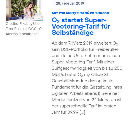
28. Februar 2019
MIT 250 MBIT/S IM BÜRO SURFEN:
O
startet Super-
2
Credits: Pixabay User
Vectoring-Tarif für
Free-Photos
|
CC0 1.0,
Selbständige
Auschnitt bearbeitet
Ab dem 7. März 2019 erweitert O
2
sein DSL-Portfolio für Freiberufler
und kleine Unternehmer um einen
Super-Vectoring-Tarif. Mit einer
Surfgeschwindigkeit von bis zu 250
Mbit/s bietet O
my Office XL
2
Geschäftskunden das optimale
Fundament für die Gestaltung ihres
digitalen Arbeitslebens.1) Bei einer
Mindestlaufzeit von 24 Monaten ist
der superschnelle Tarif im ersten
Jahr für 39,99 […]