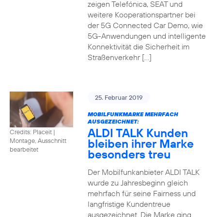
zeigen Telefónica, SEAT und
weitere Kooperationspartner bei
der 5G Connected Car Demo, wie
5G-Anwendungen und intelligente
Konnektivität die Sicherheit im
Straßenverkehr […]
25. Februar 2019
MOBILFUNKMARKE MEHRFACH
AUSGEZEICHNET:
ALDI TALK Kunden
Credits: Placeit
|
bleiben ihrer Marke
Montage, Ausschnitt
bearbeitet
besonders treu
Der Mobilfunkanbieter ALDI TALK
wurde zu Jahresbeginn gleich
mehrfach für seine Fairness und
langfristige Kundentreue
ausgezeichnet. Die Marke ging