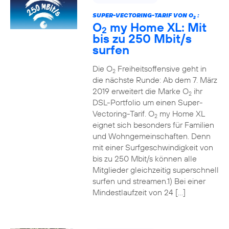
SUPER-VECTORING-TARIF VON O
:
2
O
my Home XL: Mit
2
bis zu 250 Mbit/s
surfen
Die O
Freiheitsoffensive geht in
2
die nächste Runde: Ab dem 7. März
2019 erweitert die Marke O
ihr
2
DSL-Portfolio um einen Super-
Vectoring-Tarif. O
my Home XL
2
eignet sich besonders für Familien
und Wohngemeinschaften. Denn
mit einer Surfgeschwindigkeit von
bis zu 250 Mbit/s können alle
Mitglieder gleichzeitig superschnell
surfen und streamen.1) Bei einer
Mindestlaufzeit von 24 […]