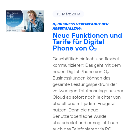
15. März 2019
O
BUSINESS VEREINFACHT DEN
2
ARBEITSALLTAG:
Neue Funktionen und
Tarife für Digital
Phone von O
2
Geschäftlich einfach und flexibel
kommunizieren: Das geht mit dem
neuen Digital Phone von O
.
2
Businesskunden können das
gesamte Leistungsspektrum der
vollwertigen Telefonanlage aus der
Cloud ab sofort noch leichter von
überall und mit jedem Endgerät
nutzen. Denn die neue
Benutzeroberfläche wurde
überarbeitet und ermöglicht nun
auch das Telefonieren via PC,