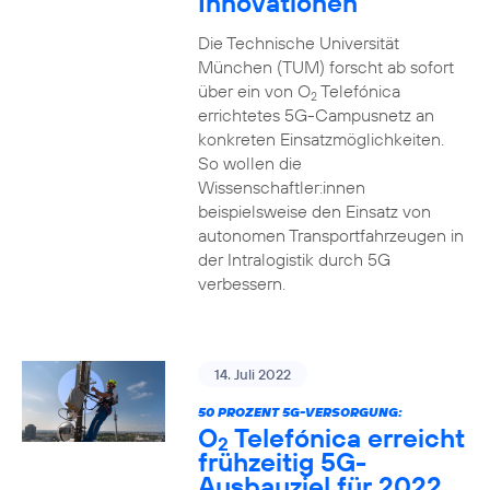
Innovationen
Die Technische Universität
München (TUM) forscht ab sofort
über ein von O
Telefónica
2
errichtetes 5G-Campusnetz an
konkreten Einsatzmöglichkeiten.
So wollen die
Wissenschaftler:innen
beispielsweise den Einsatz von
autonomen Transportfahrzeugen in
der Intralogistik durch 5G
verbessern.
14. Juli 2022
50 PROZENT 5G-VERSORGUNG:
O
Telefónica erreicht
2
frühzeitig 5G-
Ausbauziel für 2022