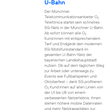
U-Bahn
Der Münchner
Telekommunikationsanbieter O
2
Telefónica startet sein schnelles
5G-Netz in der Münchner U-Bahn.
Ab sofort können alle O
2
Kund:innen mit entsprechendem
Tarif und Endgerät den modernen
5G-Mobilfunkstandard im
gesamten U-Bahn-Netz der
bayerischen Landeshauptstadt
nutzen. Ob auf dem täglichen Weg
zur Arbeit oder unterwegs zu
Events wie Fußballspielen und
Oktoberfest – dank 5G profitieren
O
Kund:innen auf allen Linien von
2
der U1 bis U8 von einem
verbesserten Netzerlebnis. Ihnen
stehen höhere mobile Datenraten
und mehr Netzkapazitäten zur