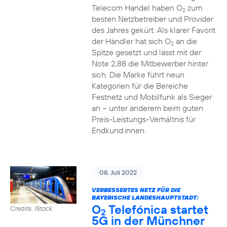
Telecom Handel haben O
zum
2
besten Netzbetreiber und Provider
des Jahres gekürt. Als klarer Favorit
der Händler hat sich O
an die
2
Spitze gesetzt und lässt mit der
Note 2,88 die Mitbewerber hinter
sich. Die Marke führt neun
Kategorien für die Bereiche
Festnetz und Mobilfunk als Sieger
an – unter anderem beim guten
Preis-Leistungs-Verhältnis für
Endkund:innen.
08. Juli 2022
VERBESSERTES NETZ FÜR DIE
BAYERISCHE LANDESHAUPTSTADT:
O
Telefónica startet
Credits: iStock
2
5G in der Münchner