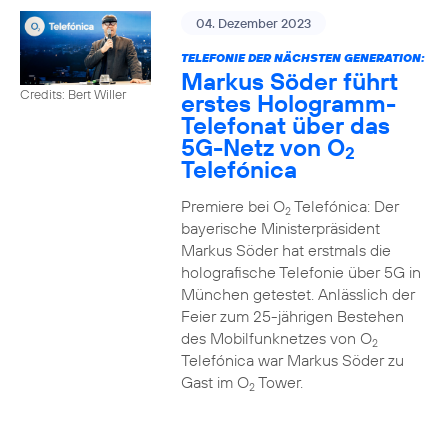
04. Dezember 2023
TELEFONIE DER NÄCHSTEN GENERATION:
Markus Söder führt
Credits: Bert Willer
erstes Hologramm-
Telefonat über das
5G-Netz von O
2
Telefónica
Premiere bei O
Telefónica: Der
2
bayerische Ministerpräsident
Markus Söder hat erstmals die
holografische Telefonie über 5G in
München getestet. Anlässlich der
Feier zum 25-jährigen Bestehen
des Mobilfunknetzes von O
2
Telefónica war Markus Söder zu
Gast im O
Tower.
2