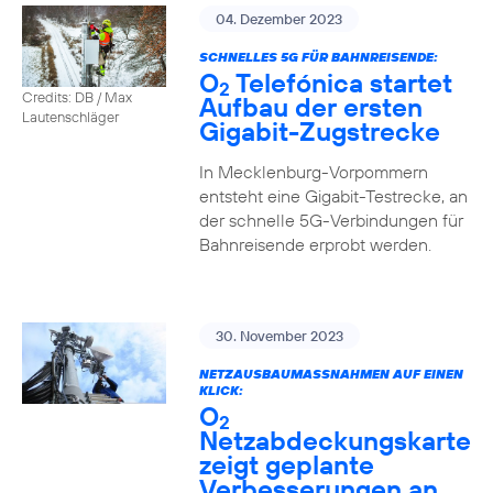
04. Dezember 2023
SCHNELLES 5G FÜR BAHNREISENDE:
O
Telefónica startet
2
Credits: DB / Max
Aufbau der ersten
Lautenschläger
Gigabit-Zugstrecke
In Mecklenburg-Vorpommern
entsteht eine Gigabit-Testrecke, an
der schnelle 5G-Verbindungen für
Bahnreisende erprobt werden.
30. November 2023
NETZAUSBAUMASSNAHMEN AUF EINEN K
LICK:
O
2
Netzabdeckungskarte
zeigt geplante
Verbesserungen an