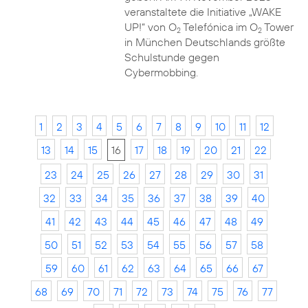
veranstaltete die Initiative „WAKE
UP!“ von O
Telefónica im O
Tower
2
2
in München Deutschlands größte
Schulstunde gegen
Cybermobbing.
1
2
3
4
5
6
7
8
9
10
11
12
13
14
15
16
17
18
19
20
21
22
23
24
25
26
27
28
29
30
31
32
33
34
35
36
37
38
39
40
41
42
43
44
45
46
47
48
49
50
51
52
53
54
55
56
57
58
59
60
61
62
63
64
65
66
67
68
69
70
71
72
73
74
75
76
77