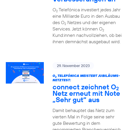
O
Telefónica investiert jedes Jahr
2
eine Milliarde Euro in den Ausbau
des O
Netzes und der eigenen
2
Services. Jetzt können O
2
Kund:innen nachvollziehen, ob bei
ihnen demnächst ausgebaut wird.
29. November 2023
O
TELEFÓNICA MEISTERT JUBILÄUMS-
2
NETZTEST:
connect zeichnet O
2
Netz erneut mit Note
„Sehr gut“ aus
Damit behauptet das Netz zum
vierten Mal in Folge seine sehr
gute Bewertung in dem
renommierten Branchenvergleich.