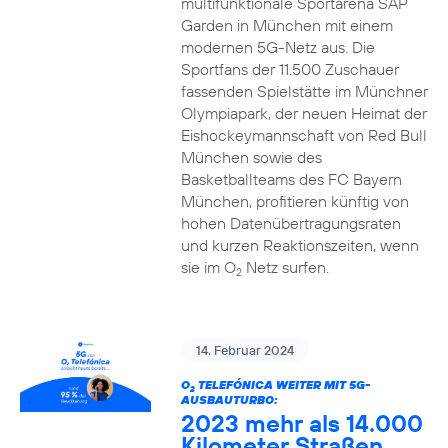
multifunktionale Sportarena SAP
Garden in München mit einem
modernen 5G-Netz aus. Die
Sportfans der 11.500 Zuschauer
fassenden Spielstätte im Münchner
Olympiapark, der neuen Heimat der
Eishockeymannschaft von Red Bull
München sowie des
Basketballteams des FC Bayern
München, profitieren künftig von
hohen Datenübertragungsraten
und kurzen Reaktionszeiten, wenn
sie im O
Netz surfen.
2
14. Februar 2024
O
TELEFÓNICA WEITER MIT 5G-
2
AUSBAUTURBO:
2023 mehr als 14.000
Kilometer Straßen