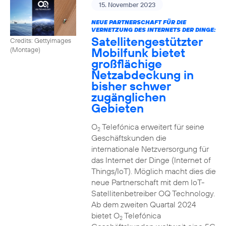
15. November 2023
NEUE PARTNERSCHAFT FÜR DIE
VERNETZUNG DES INTERNETS DER DINGE:
Satellitengestützter
Credits: Gettyimages
Mobilfunk bietet
(Montage)
großflächige
Netzabdeckung in
bisher schwer
zugänglichen
Gebieten
O
Telefónica erweitert für seine
2
Geschäftskunden die
internationale Netzversorgung für
das Internet der Dinge (Internet of
Things/IoT). Möglich macht dies die
neue Partnerschaft mit dem IoT-
Satellitenbetreiber OQ Technology.
Ab dem zweiten Quartal 2024
bietet O
Telefónica
2