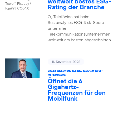
weltweit bestes ESG-
Tower": Pixabay /
Rating der Branche
fcja99
|
CC0 1.0
O
Telefónica hat beim
2
Sustainalytics ESG-Risk-Score
unter allen
Telekommunikationsunternehmen
weltweit am besten abgeschnitten.
11. Dezember 2023
ZITAT MARKUS HAAS, CEO IM DPA-
INTERVIEW:
Öffnet die 6
Gigahertz-
Frequenzen für den
Mobilfunk