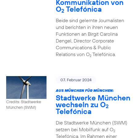
Kommunikation von
O
Telefónica
2
Beide sind gelernte Journalisten
und berichten in ihren neuen
Funktionen an Birgit Carolina
Dengel, Director Corporate
Communications & Public
Relations von O
Telefónica.
2
07. Februar 2024
AUS MÜNCHEN FÜR MÜNCHEN:
Stadtwerke München
Credits: Stadtwerke
wechseln zu O
2
München (SWM)
Telefónica
Die Stadtwerke München (SWM)
setzen bei Mobilfunk auf O
2
Telefónica. Im Rahmen einer