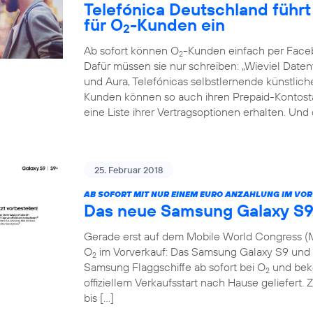
Telefónica Deutschland führt 
für O
-Kunden ein
2
Ab sofort können O
-Kunden einfach per Face
2
Dafür müssen sie nur schreiben: „Wieviel Dat
und Aura, Telefónicas selbstlernende künstliche 
Kunden können so auch ihren Prepaid-Kontosta
eine Liste ihrer Vertragsoptionen erhalten. Und
25. Februar 2018
AB SOFORT MIT NUR EINEM EURO ANZAHLUNG IM VO
Das neue Samsung Galaxy S9
Gerade erst auf dem Mobile World Congress (M
O
im Vorverkauf: Das Samsung Galaxy S9 und S
2
Samsung Flaggschiffe ab sofort bei O
und beko
2
offiziellem Verkaufsstart nach Hause geliefert. 
bis […]