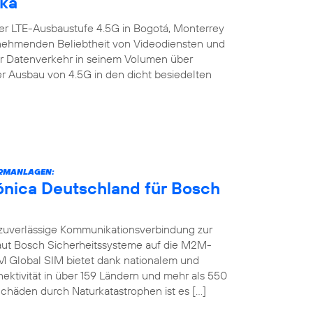
ika
er LTE-Ausbaustufe 4.5G in Bogotá, Monterrey
zunehmenden Beliebtheit von Videodiensten und
er Datenverkehr in seinem Volumen über
er Ausbau von 4.5G in den dicht besiedelten
RMANLAGEN:
fónica Deutschland für Bosch
zuverlässige Kommunikationsverbindung zur
raut Bosch Sicherheitssysteme auf die M2M-
M Global SIM bietet dank nationalem und
ektivität in über 159 Ländern und mehr als 550
chäden durch Naturkatastrophen ist es […]