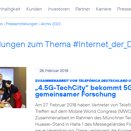
haltigkeit
Kunden
Investoren
Partner
Karriere
Presse
ws
Pressemitteilungen
Archiv 2023
ilungen zum Thema #Internet_der_
28. Februar 2018
ZUSAMMENARBEIT VON TELEFÓNICA DEUTSCHLAND U
„4.5G-TechCity“ bekommt 5G
gemeinsamer Forschung
Am 27. Februar 2018 haben Vertreter von Tele
Treffen auf dem Mobile World Congress (MWC) 
Zusammenarbeit im Rahmen des Münchner Tech
Huawei-Stand in Halle 1 des Messegeländes Fir
neue Vereinbarung. Diese verlängert die Koope