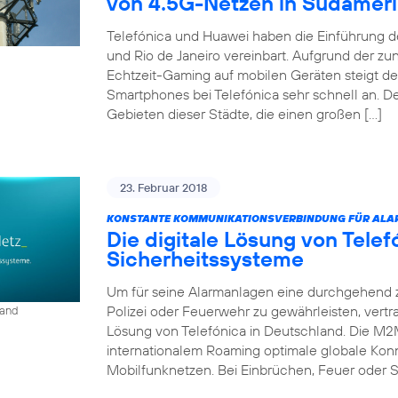
von 4.5G-Netzen in Südamer
Telefónica und Huawei haben die Einführung d
und Rio de Janeiro vereinbart. Aufgrund der 
Echtzeit-Gaming auf mobilen Geräten steigt d
Smartphones bei Telefónica sehr schnell an. D
Gebieten dieser Städte, die einen großen […]
23. Februar 2018
KONSTANTE KOMMUNIKATIONSVERBINDUNG FÜR ALA
Die digitale Lösung von Tele
Sicherheitssysteme
Um für seine Alarmanlagen eine durchgehend 
Polizei oder Feuerwehr zu gewährleisten, vert
land
Lösung von Telefónica in Deutschland. Die M2
internationalem Roaming optimale globale Konn
Mobilfunknetzen. Bei Einbrüchen, Feuer oder S