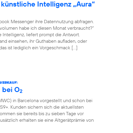
künstliche Intelligenz „Aura“
book Messenger ihre Datennutzung abfragen.
envolumen habe ich diesen Monat verbraucht?“
Intelligenz, liefert prompt die Antwort.
nd einsehen, ihr Guthaben aufladen, oder
 das ist lediglich ein Vorgeschmack […]
RVERKAUF:
 bei O
2
WC) in Barcelona vorgestellt und schon bei
9+. Kunden sichern sich die aktuellsten
mmen sie bereits bis zu sieben Tage vor
Zusätzlich erhalten sie eine Altgerätprämie von