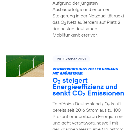
Aufgrund der jüngsten
Ausbauerfolge und enormen
Steigerung in der Netzqualität rückt
das O
Netz außerdem auf Platz 2
2
der besten deutschen
Mobilfunkanbieter vor.
28. Oktober 2021
VERANTWORTUNGSVOLLER UMGANG
MIT GRÜNSTROM:
O
steigert
2
Energieeffizienz und
senkt CO
Emissionen
2
Telefónica Deutschland / O
kauft
2
bereits seit 2016 Strom aus zu 100
Prozent erneuerbaren Energien ein
und geht verantwortungsvoll mit
der knappen Ressource Grünstrom