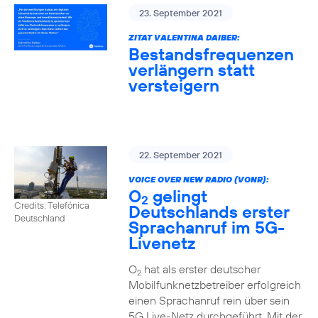
23. September 2021
ZITAT VALENTINA DAIBER:
Bestandsfrequenzen
verlängern statt
versteigern
22. September 2021
VOICE OVER NEW RADIO (VONR):
O
gelingt
2
Credits: Telefónica
Deutschlands erster
Deutschland
Sprachanruf im 5G-
Livenetz
O
hat als erster deutscher
2
Mobilfunknetzbetreiber erfolgreich
einen Sprachanruf rein über sein
5G Live-Netz durchgeführt. Mit der