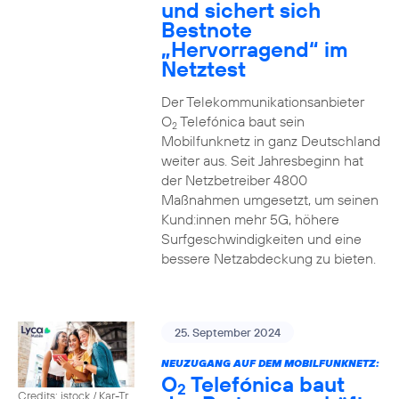
und sichert sich
Bestnote
„Hervorragend“ im
Netztest
Der Telekommunikationsanbieter
O
Telefónica baut sein
2
Mobilfunknetz in ganz Deutschland
weiter aus. Seit Jahresbeginn hat
der Netzbetreiber 4800
Maßnahmen umgesetzt, um seinen
Kund:innen mehr 5G, höhere
Surfgeschwindigkeiten und eine
bessere Netzabdeckung zu bieten.
25. September 2024
NEUZUGANG AUF DEM MOBILFUNKNETZ:
O
Telefónica baut
2
Credits: istock / Kar-Tr