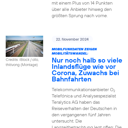
mit einem Plus von 14 Punkten
über alle Anbieter hinweg den
größten Sprung nach vorne.
22. November 2024
MOBILFUNKDATEN ZEIGEN
MOBILITÄTSWANDEL:
Nur noch halb so viele
Credits: iStock / ollo,
Inlandsflüge wie vor
thitivong (Montage)
Corona, Zuwachs bei
Bahnfahrten
Telekommunikationsanbieter O
2
Telefónica und Analysespezialist
Teralytics AG haben das
Reiseverhalten der Deutschen in
den vergangenen fünf Jahren
untersucht. Die
Langzeitbetrachtung legt offen: Die