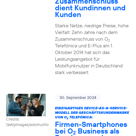
Zusammenschluss
dient Kundinnen und
Kunden
Starke Netze, niedrige Preise, hohe
Vielfalt: Zehn Jahre nach dem
Zusammenschluss von O
2
Telefónica und E-Plus am 1.
Oktober 2014 hat sich das
Leistungsangebot für
Mobilfunknutzer in Deutschland
stark verbessert.
30. September 2024
EINZIGARTIGES DEVICE-AS-A-SERVICE-
MODELL DER GESCHÄFTSKUNDENMARKE
VON O
TELEFÓNICA:
Credits:
2
Firmen-Smartphones
Gettyimages/aldomurillo
bei O
Business als
2