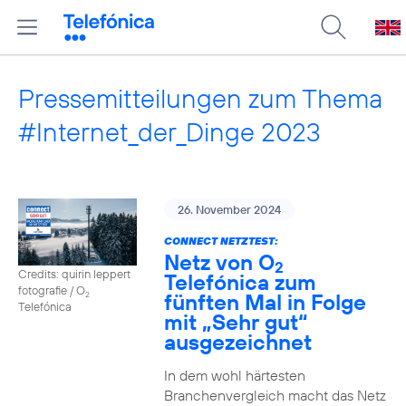
Pressemitteilungen zum Thema
#Internet_der_Dinge 2023
26. November 2024
CONNECT NETZTEST:
Netz von O
2
Credits: quirin leppert
Telefónica zum
fotografie / O
fünften Mal in Folge
2
Telefónica
mit „Sehr gut“
ausgezeichnet
In dem wohl härtesten
Branchenvergleich macht das Netz