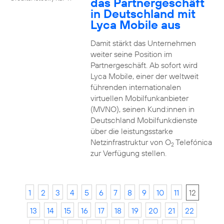
das Partnergeschäft
in Deutschland mit
Lyca Mobile aus
Damit stärkt das Unternehmen
weiter seine Position im
Partnergeschäft. Ab sofort wird
Lyca Mobile, einer der weltweit
führenden internationalen
virtuellen Mobilfunkanbieter
(MVNO), seinen Kund:innen in
Deutschland Mobilfunkdienste
über die leistungsstarke
Netzinfrastruktur von O
Telefónica
2
zur Verfügung stellen.
1
2
3
4
5
6
7
8
9
10
11
12
13
14
15
16
17
18
19
20
21
22