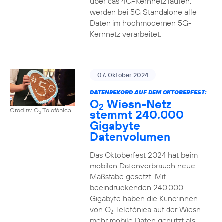
über das 4G-Kernnetz laufen,
werden bei 5G Standalone alle
Daten im hochmodernen 5G-
Kernnetz verarbeitet.
07. Oktober 2024
DATENREKORD AUF DEM OKTOBERFEST:
O
Wiesn-Netz
2
Credits: O
Telefónica
stemmt 240.000
2
Gigabyte
Datenvolumen
Das Oktoberfest 2024 hat beim
mobilen Datenverbrauch neue
Maßstäbe gesetzt. Mit
beeindruckenden 240.000
Gigabyte haben die Kund:innen
von O
Telefónica auf der Wiesn
2
mehr mobile Daten genutzt als