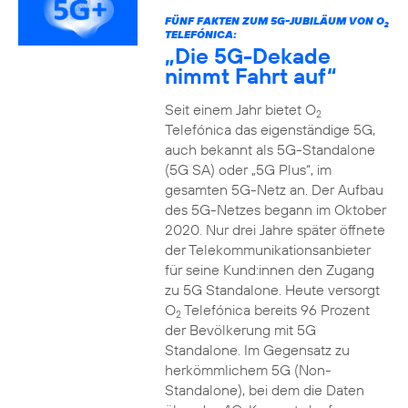
FÜNF FAKTEN ZUM 5G-JUBILÄUM VON O
2
TELEFÓNICA:
„Die 5G-Dekade
nimmt Fahrt auf“
Seit einem Jahr bietet O
2
Telefónica das eigenständige 5G,
auch bekannt als 5G-Standalone
(5G SA) oder „5G Plus“, im
gesamten 5G-Netz an. Der Aufbau
des 5G-Netzes begann im Oktober
2020. Nur drei Jahre später öffnete
der Telekommunikationsanbieter
für seine Kund:innen den Zugang
zu 5G Standalone. Heute versorgt
O
Telefónica bereits 96 Prozent
2
der Bevölkerung mit 5G
Standalone. Im Gegensatz zu
herkömmlichem 5G (Non-
Standalone), bei dem die Daten