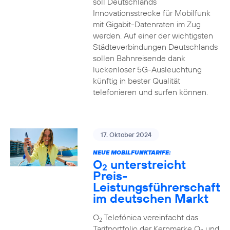
soll Deutschlands
Innovationsstrecke für Mobilfunk
mit Gigabit-Datenraten im Zug
werden. Auf einer der wichtigsten
Städteverbindungen Deutschlands
sollen Bahnreisende dank
lückenloser 5G-Ausleuchtung
künftig in bester Qualität
telefonieren und surfen können.
17. Oktober 2024
NEUE MOBILFUNKTARIFE:
O
unterstreicht
2
Preis-
Leistungsführerschaft
im deutschen Markt
O
Telefónica vereinfacht das
2
Tarifportfolio der Kernmarke O
und