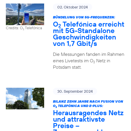
02. Oktober 2024
BÜNDELUNG VON 5G-FREQUENZEN:
O
Telefónica erreicht
2
Credits: O
Telefónica
mit 5G-Standalone
2
Geschwindigkeiten
von 1,7 Gbit/s
Die Messungen fanden im Rahmen
eines Livetests im O
Netz in
2
Potsdam statt.
30. September 2024
BILANZ ZEHN JAHRE NACH FUSION VON
O
TELEFÓNICA UND E-PLUS:
2
Herausragendes Netz
und attraktivste
Preise –