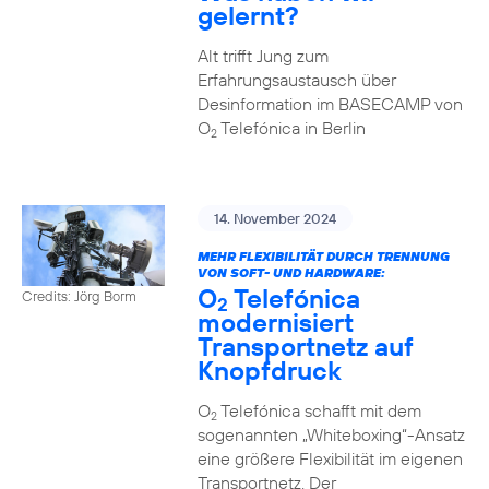
gelernt?
Alt trifft Jung zum
Erfahrungsaustausch über
Desinformation im BASECAMP von
O
Telefónica in Berlin
2
14. November 2024
MEHR FLEXIBILITÄT DURCH TRENNUNG
VON SOFT- UND HARDWARE:
O
Telefónica
Credits: Jörg Borm
2
modernisiert
Transportnetz auf
Knopfdruck
O
Telefónica schafft mit dem
2
sogenannten „Whiteboxing“-Ansatz
eine größere Flexibilität im eigenen
Transportnetz. Der