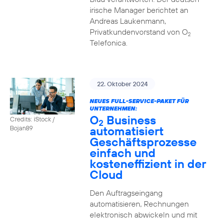
irische Manager berichtet an
Andreas Laukenmann,
Privatkundenvorstand von O
2
Telefonica.
22. Oktober 2024
NEUES FULL-SERVICE-PAKET FÜR
UNTERNEHMEN:
O
Business
Credits: iStock /
2
automatisiert
Bojan89
Geschäftsprozesse
einfach und
kosteneffizient in der
Cloud
Den Auftragseingang
automatisieren, Rechnungen
elektronisch abwickeln und mit