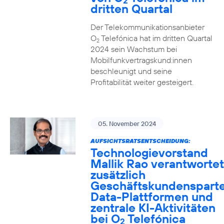
2
dritten Quartal
Der Telekommunikationsanbieter
O
Telefónica hat im dritten Quartal
2
2024 sein Wachstum bei
Mobilfunkvertragskund:innen
beschleunigt und seine
Profitabilität weiter gesteigert.
05. November 2024
AUFSICHTSRATSENTSCHEIDUNG:
Technologievorstand
Mallik Rao verantwortet
zusätzlich
Geschäftskundensparte
Data-Plattformen und
zentrale KI-Aktivitäten
bei O
Telefónica
2