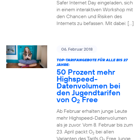
Safer Internet Day eingeladen, sich
in einem interaktiven Workshop mit
den Chancen und Risiken des
Internets zu befassen. Mit dabei: […]
06. Februar 2018
TOP-TARIFANGEBOTE FÜR ALLE BIS 27
JAHRE:
50 Prozent mehr
Highspeed-
Datenvolumen bei
den Jugendtarifen
von O
Free
2
Ab Februar erhalten junge Leute
mehr Highspeed-Datenvolumen
als je zuvor. Vom 8. Februar bis zum
23. April packt O
bei allen
2
Varianten des Tarifs O
Free Junge