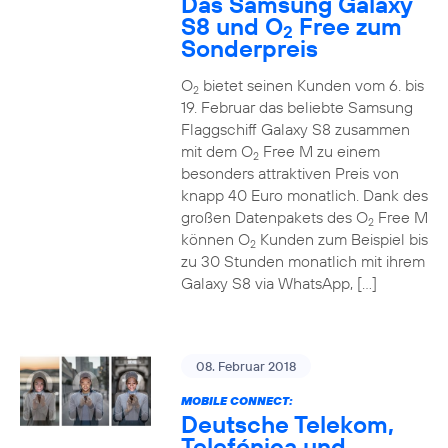
Das Samsung Galaxy
S8 und O
Free zum
2
Sonderpreis
O
bietet seinen Kunden vom 6. bis
2
19. Februar das beliebte Samsung
Flaggschiff Galaxy S8 zusammen
mit dem O
Free M zu einem
2
besonders attraktiven Preis von
knapp 40 Euro monatlich. Dank des
großen Datenpakets des O
Free M
2
können O
Kunden zum Beispiel bis
2
zu 30 Stunden monatlich mit ihrem
Galaxy S8 via WhatsApp, […]
08. Februar 2018
MOBILE CONNECT:
Deutsche Telekom,
Telefónica und