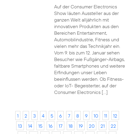
Auf der Consumer Electronics
Show läuten Aussteller aus der
ganzen Welt alljährlich mit
innovativen Produkten aus den
Bereichen Entertainment,
Automobilindustrie, Fitness und
vielen mehr das Technikjahr ein.
Vom 9. bis zum 12. Januar sehen
Besucher wie Fußgänger-Airbags,
faltbare Smartphones und weitere
Erfindungen unser Leben
beeinflussen werden. Ob Fitness-
oder IoT- Begeisterter, auf der
Consumer Electronics […]
1
2
3
4
5
6
7
8
9
10
11
12
13
14
15
16
17
18
19
20
21
22