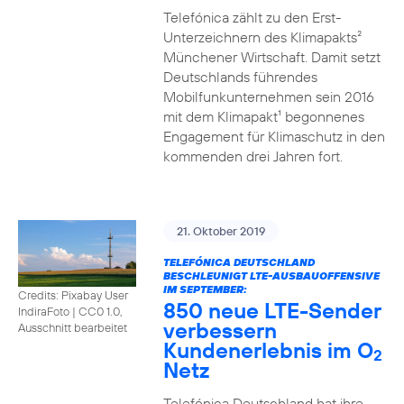
Telefónica zählt zu den Erst-
Unterzeichnern des Klimapakts²
Münchener Wirtschaft. Damit setzt
Deutschlands führendes
Mobilfunkunternehmen sein 2016
mit dem Klimapakt¹ begonnenes
Engagement für Klimaschutz in den
kommenden drei Jahren fort.
21. Oktober 2019
TELEFÓNICA DEUTSCHLAND
BESCHLEUNIGT LTE-AUSBAUOFFENSIVE
IM SEPTEMBER:
Credits: Pixabay User
850 neue LTE-Sender
IndiraFoto
|
CC0 1.0,
verbessern
Ausschnitt bearbeitet
Kundenerlebnis im O
2
Netz
Telefónica Deutschland hat ihre