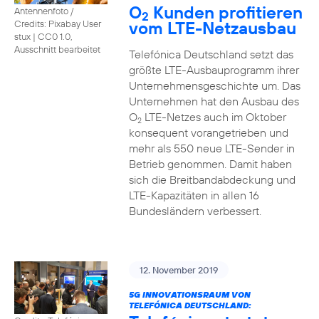
O
Kunden profitieren
Antennenfoto /
2
vom LTE-Netzausbau
Credits: Pixabay User
stux
|
CC0 1.0,
Ausschnitt bearbeitet
Telefónica Deutschland setzt das
größte LTE-Ausbauprogramm ihrer
Unternehmensgeschichte um. Das
Unternehmen hat den Ausbau des
O
LTE-Netzes auch im Oktober
2
konsequent vorangetrieben und
mehr als 550 neue LTE-Sender in
Betrieb genommen. Damit haben
sich die Breitbandabdeckung und
LTE-Kapazitäten in allen 16
Bundesländern verbessert.
12. November 2019
5G INNOVATIONSRAUM VON
TELEFÓNICA DEUTSCHLAND: