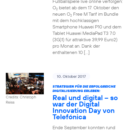
Fußballspiele live online verfolgen:
O
bietet ab dem 17. Oktober den
2
neuen O
Free M Tarif im Bundle
2
mit dem hochklassigen
Smartphone Huawei P10 und dem
Tablet Huawei MediaPad T3 7.0
(3G)1) für attraktive 39,99 Euro2)
pro Monat an. Dank der
enthaltenen 10 […]
10. Oktober 2017
STRATEGIEN FÜR DIE ERFOLGREICHE
DIGITALISIERUNG ERLEBEN:
Real und digital – so
Credits: Christoph
war der Digital
Reiss
Innovation Day von
Telefónica
Ende September konnten rund