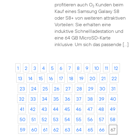
profitieren auch O
Kunden beim
2
Kauf eines Samsung Galaxy S8
oder S8+ von weiteren attraktiven
Vorteilen: Sie erhalten eine
induktive Schnellladestation und
eine 64 GB MicroSD-Karte
inklusive. Um sich das passende […]
1
2
3
4
5
6
7
8
9
10
11
12
13
14
15
16
17
18
19
20
21
22
23
24
25
26
27
28
29
30
31
32
33
34
35
36
37
38
39
40
41
42
43
44
45
46
47
48
49
50
51
52
53
54
55
56
57
58
59
60
61
62
63
64
65
66
67