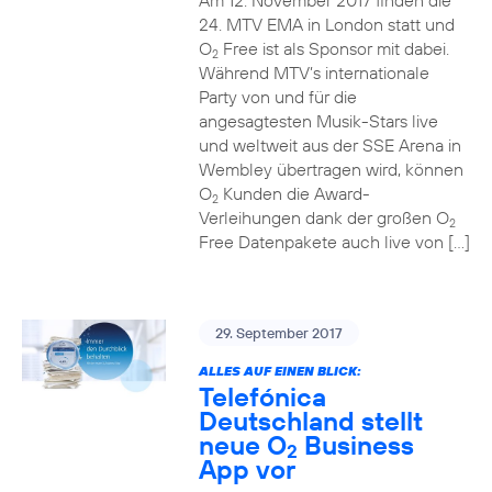
Am 12. November 2017 finden die
24. MTV EMA in London statt und
O
Free ist als Sponsor mit dabei.
2
Während MTV’s internationale
Party von und für die
angesagtesten Musik-Stars live
und weltweit aus der SSE Arena in
Wembley übertragen wird, können
O
Kunden die Award-
2
Verleihungen dank der großen O
2
Free Datenpakete auch live von […]
29. September 2017
ALLES AUF EINEN BLICK:
Telefónica
Deutschland stellt
neue O
Business
2
App vor