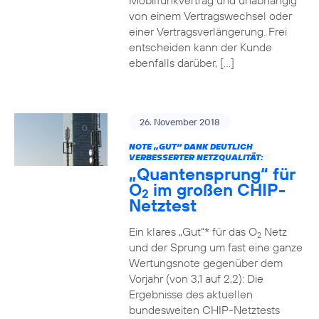
Mobilfunkvertrag und unabhängig
von einem Vertragswechsel oder
einer Vertragsverlängerung. Frei
entscheiden kann der Kunde
ebenfalls darüber, […]
26. November 2018
NOTE „GUT“ DANK DEUTLICH
VERBESSERTER NETZQUALITÄT:
„Quantensprung“ für
O
im großen CHIP-
2
Netztest
Ein klares „Gut“* für das O
Netz
2
und der Sprung um fast eine ganze
Wertungsnote gegenüber dem
Vorjahr (von 3,1 auf 2,2): Die
Ergebnisse des aktuellen
bundesweiten CHIP-Netztests