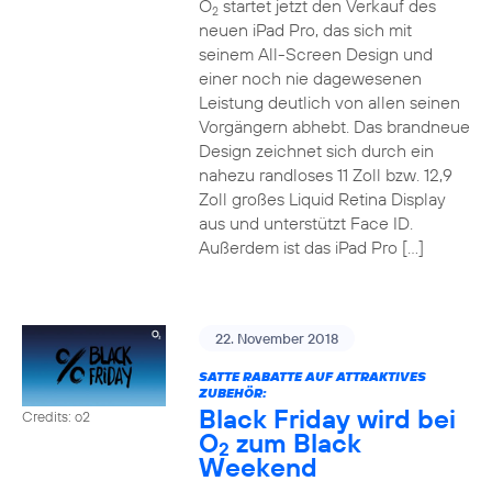
O
startet jetzt den Verkauf des
2
neuen iPad Pro, das sich mit
seinem All-Screen Design und
einer noch nie dagewesenen
Leistung deutlich von allen seinen
Vorgängern abhebt. Das brandneue
Design zeichnet sich durch ein
nahezu randloses 11 Zoll bzw. 12,9
Zoll großes Liquid Retina Display
aus und unterstützt Face ID.
Außerdem ist das iPad Pro […]
22. November 2018
SATTE RABATTE AUF ATTRAKTIVES
ZUBEHÖR:
Black Friday wird bei
Credits: o2
O
zum Black
2
Weekend