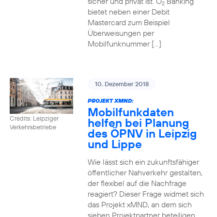
sicher und privat ist. O
Banking
2
bietet neben einer Debit
Mastercard zum Beispiel
Überweisungen per
Mobilfunknummer […]
10. Dezember 2018
PROJEKT XMND:
Mobilfunkdaten
Credits: Leipziger
helfen bei Planung
Verkehrsbetriebe
des ÖPNV in Leipzig
und Lippe
Wie lässt sich ein zukunftsfähiger
öffentlicher Nahverkehr gestalten,
der flexibel auf die Nachfrage
reagiert? Dieser Frage widmet sich
das Projekt xMND, an dem sich
sieben Projektpartner beteiligen.