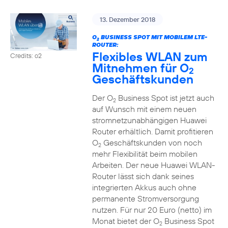
13. Dezember 2018
O
BUSINESS SPOT MIT MOBILEM LTE-
2
ROUTER:
Flexibles WLAN zum
Credits: o2
Mitnehmen für O
2
Geschäftskunden
Der O
Business Spot ist jetzt auch
2
auf Wunsch mit einem neuen
stromnetzunabhängigen Huawei
Router erhältlich. Damit profitieren
O
Geschäftskunden von noch
2
mehr Flexibilität beim mobilen
Arbeiten. Der neue Huawei WLAN-
Router lässt sich dank seines
integrierten Akkus auch ohne
permanente Stromversorgung
nutzen. Für nur 20 Euro (netto) im
Monat bietet der O
Business Spot
2