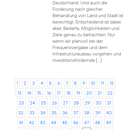
Deutschland. Und auch die
Forderung nach gleicher
Behandlung von Land und Stadt ist
berechtigt. Entscheidend ist dabei
aber, Bedarfe, Möglichkeiten und
Ziele genau zu betrachten. Nur
wenn wir planvoll bei der
Frequenzvergabe und dem
Infrastrukturausbau vorgehen und
investitionsfördernde […]
1
2
3
4
5
6
7
8
9
10
11
12
13
14
15
16
17
18
19
20
21
22
23
24
25
26
27
28
29
30
31
32
33
34
35
36
37
38
39
40
41
42
43
44
45
46
47
48
49