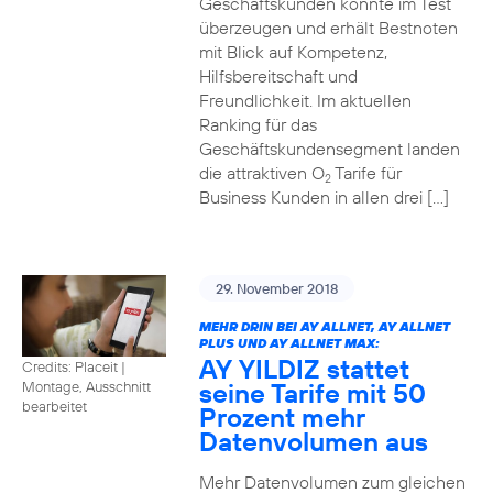
Geschäftskunden konnte im Test
überzeugen und erhält Bestnoten
mit Blick auf Kompetenz,
Hilfsbereitschaft und
Freundlichkeit. Im aktuellen
Ranking für das
Geschäftskundensegment landen
die attraktiven O
Tarife für
2
Business Kunden in allen drei […]
29. November 2018
MEHR DRIN BEI AY ALLNET, AY ALLNET
PLUS UND AY ALLNET MAX:
AY YILDIZ stattet
Credits: Placeit
|
seine Tarife mit 50
Montage, Ausschnitt
bearbeitet
Prozent mehr
Datenvolumen aus
Mehr Datenvolumen zum gleichen