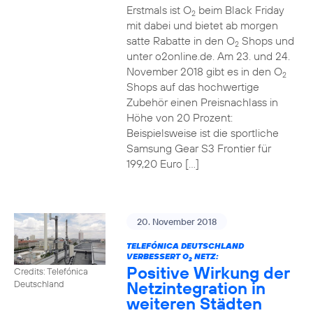
Erstmals ist O
beim Black Friday
2
mit dabei und bietet ab morgen
satte Rabatte in den O
Shops und
2
unter o2online.de. Am 23. und 24.
November 2018 gibt es in den O
2
Shops auf das hochwertige
Zubehör einen Preisnachlass in
Höhe von 20 Prozent:
Beispielsweise ist die sportliche
Samsung Gear S3 Frontier für
199,20 Euro […]
20. November 2018
TELEFÓNICA DEUTSCHLAND
VERBESSERT O
NETZ:
2
Positive Wirkung der
Credits: Telefónica
Netzintegration in
Deutschland
weiteren Städten