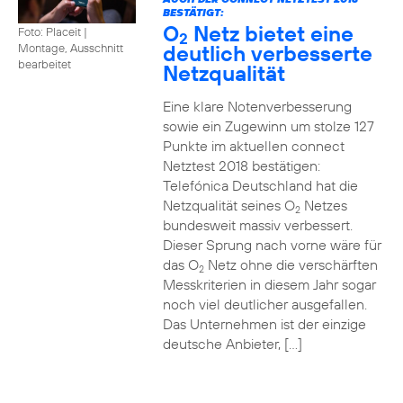
BESTÄTIGT:
O
Netz bietet eine
Foto: Placeit
|
2
deutlich verbesserte
Montage, Ausschnitt
bearbeitet
Netzqualität
Eine klare Notenverbesserung
sowie ein Zugewinn um stolze 127
Punkte im aktuellen connect
Netztest 2018 bestätigen:
Telefónica Deutschland hat die
Netzqualität seines O
Netzes
2
bundesweit massiv verbessert.
Dieser Sprung nach vorne wäre für
das O
Netz ohne die verschärften
2
Messkriterien in diesem Jahr sogar
noch viel deutlicher ausgefallen.
Das Unternehmen ist der einzige
deutsche Anbieter, […]