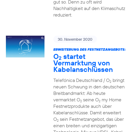
gut so. Denn zu oft wird
Nachhaltigkeit auf den Klimaschutz
reduziert.
30. November 2020
ERWEITERUNG DES FESTNETZANGEBOTS:
O
startet
2
Vermarktung von
Kabelanschlüssen
Telefónica Deutschland / O
bringt
2
neuen Schwung in den deutschen
Breitbandmarkt: Ab heute
vermarktet O
seine O
my Home
2
2
Festnetzprodukte auch über
Kabelanschlüsse. Damit erweitert
O
sein Festnetzangebot, das über
2
einen breiten und einzigartigen