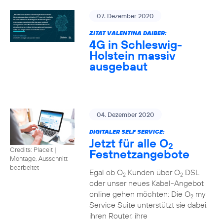
07. Dezember 2020
ZITAT VALENTINA DAIBER:
4G in Schleswig-
Holstein massiv
ausgebaut
04. Dezember 2020
DIGITALER SELF SERVICE:
Jetzt für alle O
2
Credits: Placeit
|
Festnetzangebote
Montage, Ausschnitt
bearbeitet
Egal ob O
Kunden über O
DSL
2
2
oder unser neues Kabel-Angebot
online gehen möchten: Die O
my
2
Service Suite unterstützt sie dabei,
ihren Router, ihre