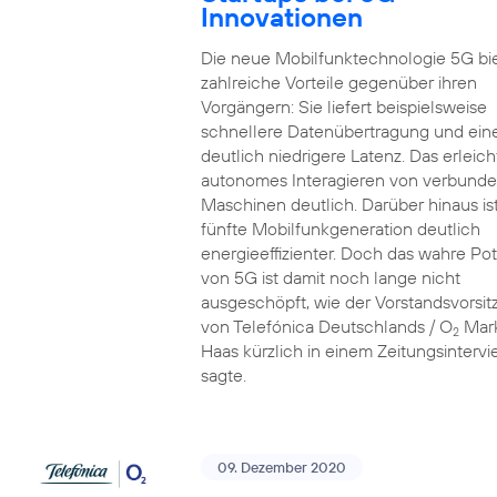
Innovationen
Die neue Mobilfunktechnologie 5G bi
zahlreiche Vorteile gegenüber ihren
Vorgängern: Sie liefert beispielsweise
schnellere Datenübertragung und ein
deutlich niedrigere Latenz. Das erleich
autonomes Interagieren von verbund
Maschinen deutlich. Darüber hinaus ist
fünfte Mobilfunkgeneration deutlich
energieeffizienter. Doch das wahre Pot
von 5G ist damit noch lange nicht
ausgeschöpft, wie der Vorstandsvorsi
von Telefónica Deutschlands / O
Mar
2
Haas kürzlich in einem Zeitungsinterv
sagte.
09. Dezember 2020