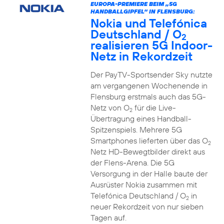
EUROPA-PREMIERE BEIM „5G
HANDBALLGIPFEL“ IN FLENSBURG:
Nokia und Telefónica
Deutschland / O
2
realisieren 5G Indoor-
Netz in Rekordzeit
Der PayTV-Sportsender Sky nutzte
am vergangenen Wochenende in
Flensburg erstmals auch das 5G-
Netz von O
für die Live-
2
Übertragung eines Handball-
Spitzenspiels. Mehrere 5G
Smartphones lieferten über das O
2
Netz HD-Bewegtbilder direkt aus
der Flens-Arena. Die 5G
Versorgung in der Halle baute der
Ausrüster Nokia zusammen mit
Telefónica Deutschland / O
in
2
neuer Rekordzeit von nur sieben
Tagen auf.