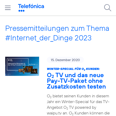
Pressemitteilungen zum Thema
#Internet_der_Dinge 2023
15. Dezember 2020
WINTER-SPECIAL FÜR O
KUNDEN:
2
O
TV und das neue
2
Pay-TV-Paket ohne
Zusatzkosten testen
O
bietet seinen Kunden in diesem
2
Jahr ein Winter-Special für das TV-
Angebot O
TV powered by
2
waipu.tv an. O
Kunden können die
2