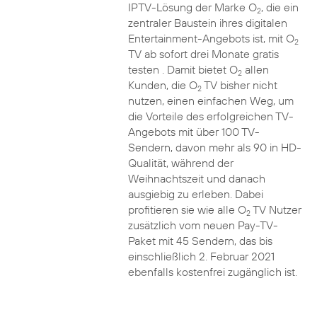
IPTV-Lösung der Marke O
, die ein
2
zentraler Baustein ihres digitalen
Entertainment-Angebots ist, mit O
2
TV ab sofort drei Monate gratis
testen . Damit bietet O
allen
2
Kunden, die O
TV bisher nicht
2
nutzen, einen einfachen Weg, um
die Vorteile des erfolgreichen TV-
Angebots mit über 100 TV-
Sendern, davon mehr als 90 in HD-
Qualität, während der
Weihnachtszeit und danach
ausgiebig zu erleben. Dabei
profitieren sie wie alle O
TV Nutzer
2
zusätzlich vom neuen Pay-TV-
Paket mit 45 Sendern, das bis
einschließlich 2. Februar 2021
ebenfalls kostenfrei zugänglich ist.