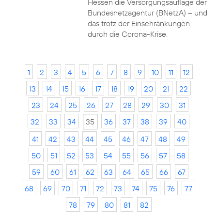
Hessen die Versorgungsauflage der
Bundesnetzagentur (BNetzA) – und
das trotz der Einschränkungen
durch die Corona-Krise.
1
2
3
4
5
6
7
8
9
10
11
12
13
14
15
16
17
18
19
20
21
22
23
24
25
26
27
28
29
30
31
32
33
34
35
36
37
38
39
40
41
42
43
44
45
46
47
48
49
50
51
52
53
54
55
56
57
58
59
60
61
62
63
64
65
66
67
68
69
70
71
72
73
74
75
76
77
78
79
80
81
82