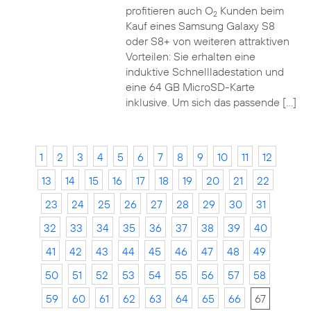
profitieren auch O
Kunden beim
2
Kauf eines Samsung Galaxy S8
oder S8+ von weiteren attraktiven
Vorteilen: Sie erhalten eine
induktive Schnellladestation und
eine 64 GB MicroSD-Karte
inklusive. Um sich das passende […]
1
2
3
4
5
6
7
8
9
10
11
12
13
14
15
16
17
18
19
20
21
22
23
24
25
26
27
28
29
30
31
32
33
34
35
36
37
38
39
40
41
42
43
44
45
46
47
48
49
50
51
52
53
54
55
56
57
58
59
60
61
62
63
64
65
66
67