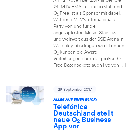
Am 12. November 2017 finden die
24. MTV EMA in London statt und
O
Free ist als Sponsor mit dabei.
2
Während MTV’s internationale
Party von und für die
angesagtesten Musik-Stars live
und weltweit aus der SSE Arena in
Wembley übertragen wird, können
O
Kunden die Award-
2
Verleihungen dank der großen O
2
Free Datenpakete auch live von […]
29. September 2017
ALLES AUF EINEN BLICK:
Telefónica
Deutschland stellt
neue O
Business
2
App vor