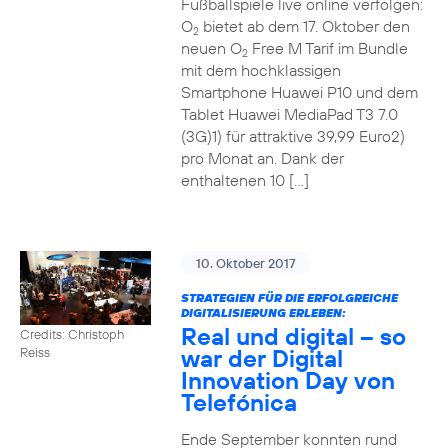
Fußballspiele live online verfolgen:
O
bietet ab dem 17. Oktober den
2
neuen O
Free M Tarif im Bundle
2
mit dem hochklassigen
Smartphone Huawei P10 und dem
Tablet Huawei MediaPad T3 7.0
(3G)1) für attraktive 39,99 Euro2)
pro Monat an. Dank der
enthaltenen 10 […]
10. Oktober 2017
STRATEGIEN FÜR DIE ERFOLGREICHE
DIGITALISIERUNG ERLEBEN:
Real und digital – so
Credits: Christoph
war der Digital
Reiss
Innovation Day von
Telefónica
Ende September konnten rund