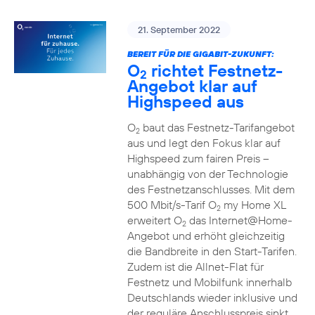
21. September 2022
BEREIT FÜR DIE GIGABIT-ZUKUNFT:
O
richtet Festnetz-
2
Angebot klar auf
Highspeed aus
O
baut das Festnetz-Tarifangebot
2
aus und legt den Fokus klar auf
Highspeed zum fairen Preis –
unabhängig von der Technologie
des Festnetzanschlusses. Mit dem
500 Mbit/s-Tarif O
my Home XL
2
erweitert O
das Internet@Home-
2
Angebot und erhöht gleichzeitig
die Bandbreite in den Start-Tarifen.
Zudem ist die Allnet-Flat für
Festnetz und Mobilfunk innerhalb
Deutschlands wieder inklusive und
der reguläre Anschlusspreis sinkt.