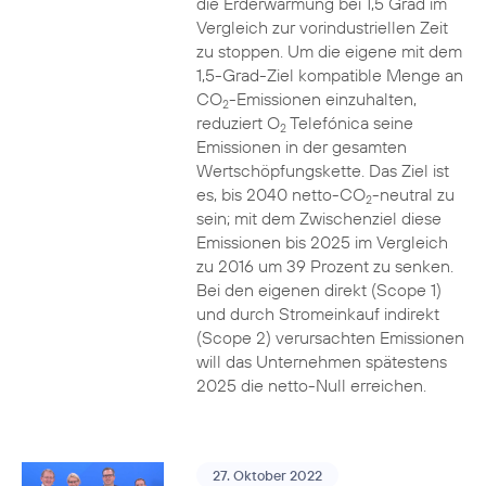
die Erderwärmung bei 1,5 Grad im
Vergleich zur vorindustriellen Zeit
zu stoppen. Um die eigene mit dem
1,5-Grad-Ziel kompatible Menge an
CO
-Emissionen einzuhalten,
2
reduziert O
Telefónica seine
2
Emissionen in der gesamten
Wertschöpfungskette. Das Ziel ist
es, bis 2040 netto-CO
-neutral zu
2
sein; mit dem Zwischenziel diese
Emissionen bis 2025 im Vergleich
zu 2016 um 39 Prozent zu senken.
Bei den eigenen direkt (Scope 1)
und durch Stromeinkauf indirekt
(Scope 2) verursachten Emissionen
will das Unternehmen spätestens
2025 die netto-Null erreichen.
27. Oktober 2022