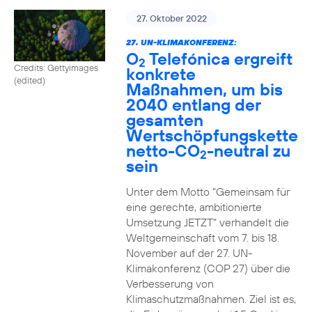
27. Oktober 2022
27. UN-KLIMAKONFERENZ:
O
Telefónica ergreift
2
Credits: Gettyimages
konkrete
(edited)
Maßnahmen, um bis
2040 entlang der
gesamten
Wertschöpfungskette
netto-CO
-neutral zu
2
sein
Unter dem Motto "Gemeinsam für
eine gerechte, ambitionierte
Umsetzung JETZT" verhandelt die
Weltgemeinschaft vom 7. bis 18.
November auf der 27. UN-
Klimakonferenz (COP 27) über die
Verbesserung von
Klimaschutzmaßnahmen. Ziel ist es,