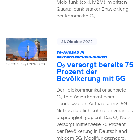
Mobilfunk (exkl. M2M) im dritten
Quartal dank starker Entwicklung
der Kernmarke O
2
31. Oktober 2022
5G-AUSBAU IN
REKORDGESCHWINDIGKEIT:
O
versorgt bereits 75
Credits: O
Telefónica
2
2
Prozent der
Bevölkerung mit 5G
Der Telekommunikationsanbieter
O
Telefónica kommt beim
2
bundesweiten Aufbau seines 5G-
Netzes deutlich schneller voran als
ursprünglich geplant. Das O
Netz
2
versorgt mittlerweile 75 Prozent
der Bevölkerung in Deutschland
mit dem 5G-Mobilfunkstandard.