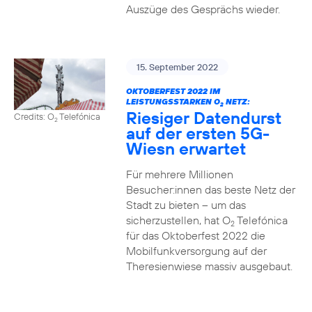
Auszüge des Gesprächs wieder.
15. September 2022
OKTOBERFEST 2022 IM
LEISTUNGSSTARKEN O
NETZ:
2
Riesiger Datendurst
Credits: O
Telefónica
2
auf der ersten 5G-
Wiesn erwartet
Für mehrere Millionen
Besucher:innen das beste Netz der
Stadt zu bieten – um das
sicherzustellen, hat O
Telefónica
2
für das Oktoberfest 2022 die
Mobilfunkversorgung auf der
Theresienwiese massiv ausgebaut.