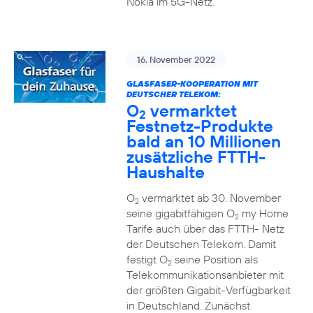
Nokia im 5G-Netz.
16. November 2022
GLASFASER-KOOPERATION MIT
DEUTSCHER TELEKOM:
O
vermarktet
2
Festnetz-Produkte
bald an 10 Millionen
zusätzliche FTTH-
Haushalte
O
vermarktet ab 30. November
2
seine gigabitfähigen O
my Home
2
Tarife auch über das FTTH- Netz
der Deutschen Telekom. Damit
festigt O
seine Position als
2
Telekommunikationsanbieter mit
der größten Gigabit-Verfügbarkeit
in Deutschland. Zunächst