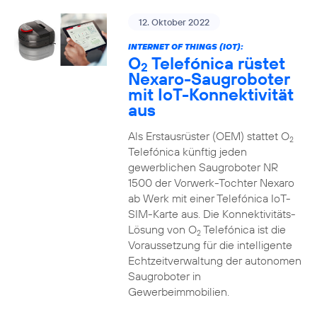
12. Oktober 2022
INTERNET OF THINGS (IOT):
O
Telefónica rüstet
2
Nexaro-Saugroboter
mit IoT-Konnektivität
aus
Als Erstausrüster (OEM) stattet O
2
Telefónica künftig jeden
gewerblichen Saugroboter NR
1500 der Vorwerk-Tochter Nexaro
ab Werk mit einer Telefónica IoT-
SIM-Karte aus. Die Konnektivitäts-
Lösung von O
Telefónica ist die
2
Voraussetzung für die intelligente
Echtzeitverwaltung der autonomen
Saugroboter in
Gewerbeimmobilien.