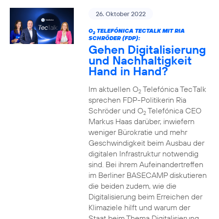
26. Oktober 2022
O
TELEFÓNICA TECTALK MIT RIA
2
SCHRÖDER (FDP):
Gehen Digitalisierung
und Nachhaltigkeit
Hand in Hand?
Im aktuellen O
Telefónica TecTalk
2
sprechen FDP-Politikerin Ria
Schröder und O
Telefónica CEO
2
Markus Haas darüber, inwiefern
weniger Bürokratie und mehr
Geschwindigkeit beim Ausbau der
digitalen Infrastruktur notwendig
sind. Bei ihrem Aufeinandertreffen
im Berliner BASECAMP diskutieren
die beiden zudem, wie die
Digitalisierung beim Erreichen der
Klimaziele hilft und warum der
Staat beim Thema Digitalisierung