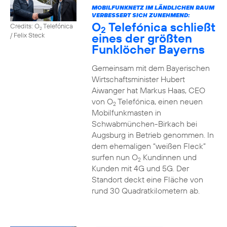
MOBILFUNKNETZ IM LÄNDLICHEN RAUM
VERBESSERT SICH ZUNEHMEND:
O
Telefónica schließt
Credits: O
Telefónica
2
2
eines der größten
/ Felix Steck
Funklöcher Bayerns
Gemeinsam mit dem Bayerischen
Wirtschaftsminister Hubert
Aiwanger hat Markus Haas, CEO
von O
Telefónica, einen neuen
2
Mobilfunkmasten in
Schwabmünchen-Birkach bei
Augsburg in Betrieb genommen. In
dem ehemaligen “weißen Fleck”
surfen nun O
Kundinnen und
2
Kunden mit 4G und 5G. Der
Standort deckt eine Fläche von
rund 30 Quadratkilometern ab.