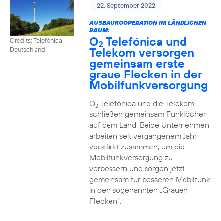
22. September 2022
AUSBAUKOOPERATION IM LÄNDLICHEN
RAUM:
O
Telefónica und
Credits: Telefónica
2
Telekom versorgen
Deutschland
gemeinsam erste
graue Flecken in der
Mobilfunkversorgung
O
Telefónica und die Telekom
2
schließen gemeinsam Funklöcher
auf dem Land. Beide Unternehmen
arbeiten seit vergangenem Jahr
verstärkt zusammen, um die
Mobilfunkversorgung zu
verbessern und sorgen jetzt
gemeinsam für besseren Mobilfunk
in den sogenannten „Grauen
Flecken“.