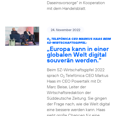
Daseinsvorsorge“ in Kooperation
mit dem Handelsblatt.
24. November 2022
O
TELEFÓNICA CEO MARKUS HAAS BEIM
2
SZ-WIRTSCHAFTSGIPFEL:
„Europa kann in einer
globalen Welt digital
souverän werden.“
Beim SZ-Wirtschaftsgipfel 2022
sprach O
Telefónica CEO Markus
2
Haas im CEO Powertalk mit Dr.
Marc Beise, Leiter der
Wirtschaftsredaktion der
Süddeutsche Zeitung. Sie gingen
der Frage nach, wie die Welt digital
eine bessere werden kann. Haas
sieht große Chancen für eine