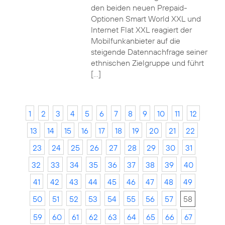
den beiden neuen Prepaid-
Optionen Smart World XXL und
Internet Flat XXL reagiert der
Mobilfunkanbieter auf die
steigende Datennachfrage seiner
ethnischen Zielgruppe und führt
[…]
1
2
3
4
5
6
7
8
9
10
11
12
13
14
15
16
17
18
19
20
21
22
23
24
25
26
27
28
29
30
31
32
33
34
35
36
37
38
39
40
41
42
43
44
45
46
47
48
49
50
51
52
53
54
55
56
57
58
59
60
61
62
63
64
65
66
67