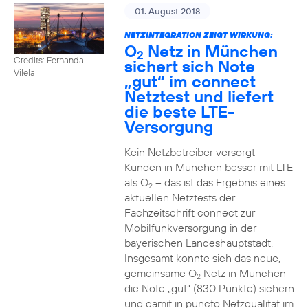
01. August 2018
NETZINTEGRATION ZEIGT WIRKUNG:
O
Netz in München
2
Credits: Fernanda
sichert sich Note
Vilela
„gut“ im connect
Netztest und liefert
die beste LTE-
Versorgung
Kein Netzbetreiber versorgt
Kunden in München besser mit LTE
als O
– das ist das Ergebnis eines
2
aktuellen Netztests der
Fachzeitschrift connect zur
Mobilfunkversorgung in der
bayerischen Landeshauptstadt.
Insgesamt konnte sich das neue,
gemeinsame O
Netz in München
2
die Note „gut“ (830 Punkte) sichern
und damit in puncto Netzqualität im