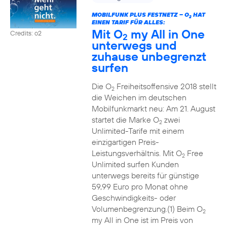
MOBILFUNK PLUS FESTNETZ – O
HAT
2
EINEN TARIF FÜR ALLES:
Mit O
my All in One
Credits: o2
2
unterwegs und
zuhause unbegrenzt
surfen
Die O
Freiheitsoffensive 2018 stellt
2
die Weichen im deutschen
Mobilfunkmarkt neu: Am 21. August
startet die Marke O
zwei
2
Unlimited-Tarife mit einem
einzigartigen Preis-
Leistungsverhältnis. Mit O
Free
2
Unlimited surfen Kunden
unterwegs bereits für günstige
59,99 Euro pro Monat ohne
Geschwindigkeits- oder
Volumenbegrenzung.(1) Beim O
2
my All in One ist im Preis von