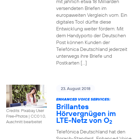
mit jährlich etwa 18 Milliarden
versendeten Briefen im
europaweiten Vergleich vorn. Ein
digitales Tool dürfte diese
Entwicklung weiter fördern: Mit
dem Handyporto der Deutschen
Post können Kunden der
Telefónica Deutschland jederzeit
unterwegs ihre Briefe und
Postkarten […]
23. August 2018
ENHANCED VOICE SERVICES:
Brillantes
Credits: Pixabay User
Hörvergnügen im
Free-Photos
|
CC0 1.0,
LTE-Netz von O
2
Auschnitt bearbeitet
Telefónica Deutschland hat den
Sprach-Standard „Enhanced Voice