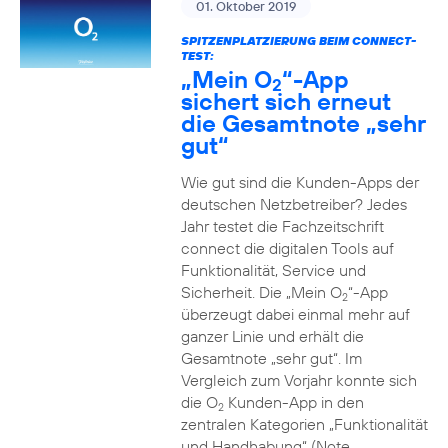
01. Oktober 2019
SPITZENPLATZIERUNG BEIM CONNECT-
TEST:
„Mein O
“-App
2
sichert sich erneut
die Gesamtnote „sehr
gut“
Wie gut sind die Kunden-Apps der
deutschen Netzbetreiber? Jedes
Jahr testet die Fachzeitschrift
connect die digitalen Tools auf
Funktionalität, Service und
Sicherheit. Die „Mein O
“-App
2
überzeugt dabei einmal mehr auf
ganzer Linie und erhält die
Gesamtnote „sehr gut“. Im
Vergleich zum Vorjahr konnte sich
die O
Kunden-App in den
2
zentralen Kategorien „Funktionalität
und Handhabung“ (Note