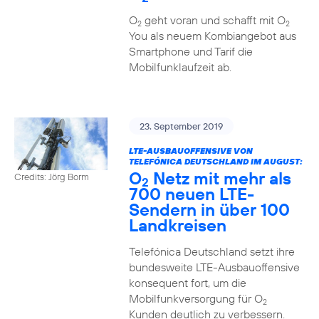
O
geht voran und schafft mit O
2
2
You als neuem Kombiangebot aus
Smartphone und Tarif die
Mobilfunklaufzeit ab.
23. September 2019
LTE-AUSBAUOFFENSIVE VON
TELEFÓNICA DEUTSCHLAND IM AUGUST:
O
Netz mit mehr als
Credits: Jörg Borm
2
700 neuen LTE-
Sendern in über 100
Landkreisen
Telefónica Deutschland setzt ihre
bundesweite LTE-Ausbauoffensive
konsequent fort, um die
Mobilfunkversorgung für O
2
Kunden deutlich zu verbessern.