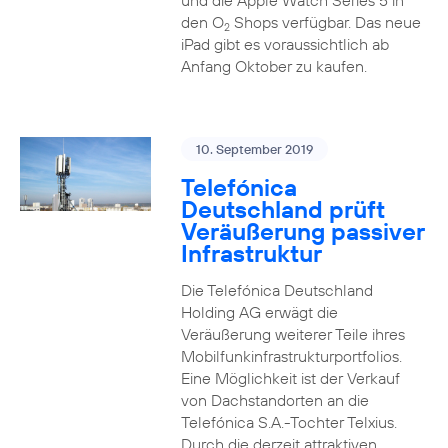
und die Apple Watch Series 5 in
den O
Shops verfügbar. Das neue
2
iPad gibt es voraussichtlich ab
Anfang Oktober zu kaufen.
10. September 2019
Telefónica
Deutschland prüft
Veräußerung passiver
Infrastruktur
Die Telefónica Deutschland
Holding AG erwägt die
Veräußerung weiterer Teile ihres
Mobilfunkinfrastrukturportfolios.
Eine Möglichkeit ist der Verkauf
von Dachstandorten an die
Telefónica S.A.-Tochter Telxius.
Durch die derzeit attraktiven