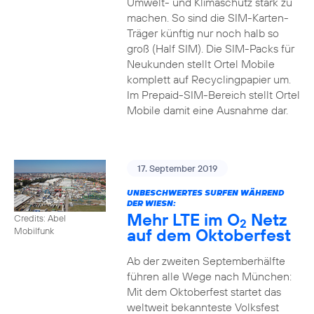
Umwelt- und Klimaschutz stark zu
machen. So sind die SIM-Karten-
Träger künftig nur noch halb so
groß (Half SIM). Die SIM-Packs für
Neukunden stellt Ortel Mobile
komplett auf Recyclingpapier um.
Im Prepaid-SIM-Bereich stellt Ortel
Mobile damit eine Ausnahme dar.
17. September 2019
UNBESCHWERTES SURFEN WÄHREND
DER WIESN:
Mehr LTE im O
Netz
Credits: Abel
2
auf dem Oktoberfest
Mobilfunk
Ab der zweiten Septemberhälfte
führen alle Wege nach München:
Mit dem Oktoberfest startet das
weltweit bekannteste Volksfest