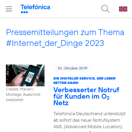
Pressemitteilungen zum Thema
#Internet_der_Dinge 2023
10. Oktober 2019
EIN DIGITALER SERVICE, DER LEBEN
RETTEN KANN:
Verbesserter Notruf
Credits: Placeit
|
für Kunden im O
Montage, Ausschnitt
2
bearbeitet
Netz
Telefónica Deutschland unterstützt
ab sofort das neue Notrufsystem
AML (Advanced Mobile Location),