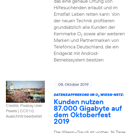
das eine genaue Ortung von
Hilfesuchenden erlaubt und im
Ernstfall Leben retten kann. Von
der neuen Technik profitieren
grundsätzlich alle Kunden der
Kernmarke O
sowie aller weiteren
2
Marken und Partnermarken von
Telefónica Deutschland, die ein
Endgerät mit Android-
Betriebssystem besitzen.
08. Oktober 2019
DATENZAPFREKORD IM O
WIESN-NETZ:
2
Kunden nutzen
Credits: Pixabay User
87.000 Gigabyte auf
Pexels
|
CC0 1.0,
dem Oktoberfest
Ausschnitt bearbeitet
2019
Die Wiesn-Gaudi ist vorbei. 16 Tage