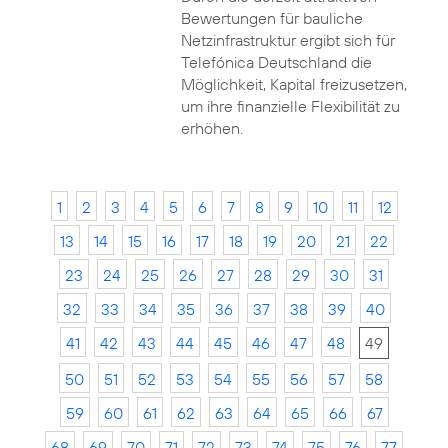
Bewertungen für bauliche
Netzinfrastruktur ergibt sich für
Telefónica Deutschland die
Möglichkeit, Kapital freizusetzen,
um ihre finanzielle Flexibilität zu
erhöhen.
1
2
3
4
5
6
7
8
9
10
11
12
13
14
15
16
17
18
19
20
21
22
23
24
25
26
27
28
29
30
31
32
33
34
35
36
37
38
39
40
41
42
43
44
45
46
47
48
49
50
51
52
53
54
55
56
57
58
59
60
61
62
63
64
65
66
67
68
69
70
71
72
73
74
75
76
77