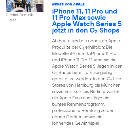
NEUES VON APPLE:
iPhone 11, 11 Pro und
Credits: Dominik
11 Pro Max sowie
Gigler
Apple Watch Series 5
jetzt in den O
Shops
2
Ab heute sind die neuesten Apple
Produkte bei O
erhältlich: Die
2
Modelle iPhone 11, iPhone 11 Pro
und iPhone 11 Pro Max sowie die
Apple Watch Series 5 liegen in den
O
Shops bereit, um ausgiebig
2
getestet zu werden. In den O
Live
2
Stores von Hamburg bis München
sowie von Köln bis Berlin erwartet
die Apple Fans ganztägig ein
buntes Rahmenprogramm,
professionelle Beratung zu den
neuen Geräten sowie ein
lohnendes Gewinnspiel.