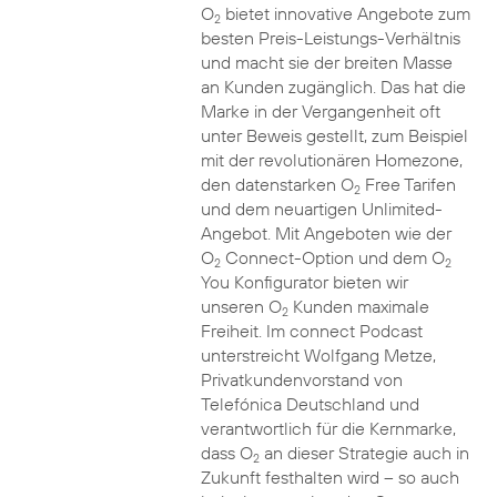
O
bietet innovative Angebote zum
2
besten Preis-Leistungs-Verhältnis
und macht sie der breiten Masse
an Kunden zugänglich. Das hat die
Marke in der Vergangenheit oft
unter Beweis gestellt, zum Beispiel
mit der revolutionären Homezone,
den datenstarken O
Free Tarifen
2
und dem neuartigen Unlimited-
Angebot. Mit Angeboten wie der
O
Connect-Option und dem O
2
2
You Konfigurator bieten wir
unseren O
Kunden maximale
2
Freiheit. Im connect Podcast
unterstreicht Wolfgang Metze,
Privatkundenvorstand von
Telefónica Deutschland und
verantwortlich für die Kernmarke,
dass O
an dieser Strategie auch in
2
Zukunft festhalten wird – so auch