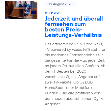
18. August 2020
O
TV 2.0:
2
Jederzeit und überall
fernsehen zum
besten Preis-
Leistungs-Verhältnis
Das erfolgreiche IPTV-Produkt O
2
TV powered by waipu.tv(1) steht für
ein modernes Fernseherlebnis für
die gesamte Familie – zu jeder Zeit,
an jedem Ort, auf allen Geräten. Ab
dem 1. September 2020
verschlankt O
das Angebot auf
2
zwei TV-Pakete. Ob O
DSL-,
2
HomeSpot- oder Mobilfunk-
Kunden – sie alle profitieren von
dem neuen übersichtlichen O
TV
2
Angebot.