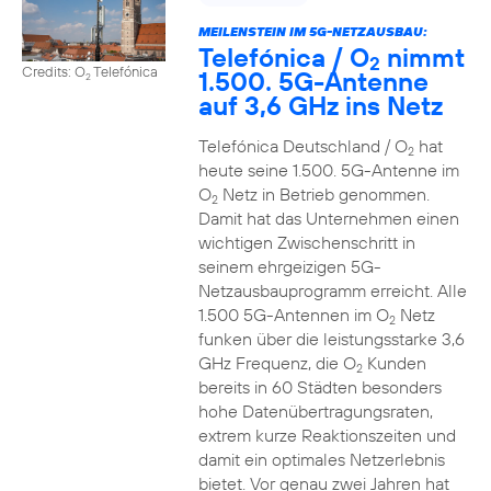
MEILENSTEIN IM 5G-NETZAUSBAU:
Telefónica / O
nimmt
2
Credits: O
Telefónica
1.500. 5G-Antenne
2
auf 3,6 GHz ins Netz
Telefónica Deutschland / O
hat
2
heute seine 1.500. 5G-Antenne im
O
Netz in Betrieb genommen.
2
Damit hat das Unternehmen einen
wichtigen Zwischenschritt in
seinem ehrgeizigen 5G-
Netzausbauprogramm erreicht. Alle
1.500 5G-Antennen im O
Netz
2
funken über die leistungsstarke 3,6
GHz Frequenz, die O
Kunden
2
bereits in 60 Städten besonders
hohe Datenübertragungsraten,
extrem kurze Reaktionszeiten und
damit ein optimales Netzerlebnis
bietet. Vor genau zwei Jahren hat