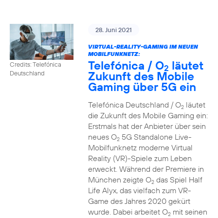
28. Juni 2021
VIRTUAL-REALITY-GAMING IM NEUEN
MOBILFUNKNETZ:
Telefónica / O
läutet
Credits: Telefónica
2
Zukunft des Mobile
Deutschland
Gaming über 5G ein
Telefónica Deutschland / O
läutet
2
die Zukunft des Mobile Gaming ein:
Erstmals hat der Anbieter über sein
neues O
5G Standalone Live-
2
Mobilfunknetz moderne Virtual
Reality (VR)-Spiele zum Leben
erweckt. Während der Premiere in
München zeigte O
das Spiel Half
2
Life Alyx, das vielfach zum VR-
Game des Jahres 2020 gekürt
wurde. Dabei arbeitet O
mit seinen
2