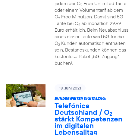
jedem der O
Free Unlimited Tarife
2
oder einem Volumentarif ab dem
O
Free M nutzen. Damit sind 5G-
2
Tarife bei O
ab monatlich 29,99
2
Euro erhältlich. Beim Neuabschluss
eines dieser Tarife wird 5G für die
O
Kunden automatisch enthalten
2
sein, Bestandskunden können das
kostenlose Paket „5G-Zugang“
buchen
.
1
18. Juni 2021
BUNDESWEITER DIGITALTAG:
Telefónica
Deutschland / O
2
stärkt Kompetenzen
im digitalen
Lebensalltag