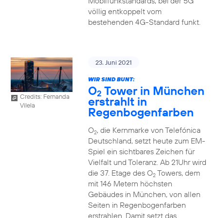
Mobilfunkstandards, bei der 5G
völlig entkoppelt vom
bestehenden 4G-Standard funkt.
23. Juni 2021
WIR SIND BUNT:
O
Tower in München
2
Credits: Fernanda
erstrahlt in
Vilela
Regenbogenfarben
O
, die Kernmarke von Telefónica
2
Deutschland, setzt heute zum EM-
Spiel ein sichtbares Zeichen für
Vielfalt und Toleranz. Ab 21Uhr wird
die 37. Etage des O
Towers, dem
2
mit 146 Metern höchsten
Gebäudes in München, von allen
Seiten in Regenbogenfarben
erstrahlen. Damit setzt das