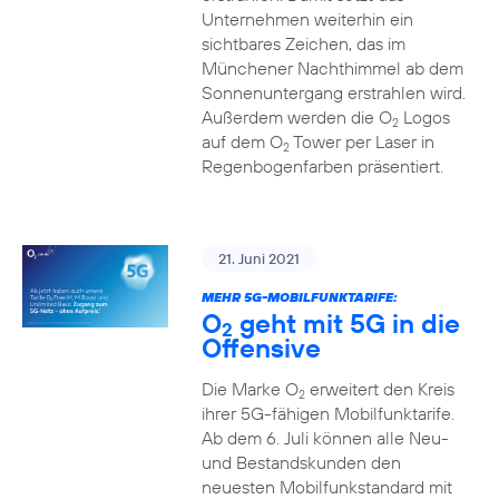
Unternehmen weiterhin ein
sichtbares Zeichen, das im
Münchener Nachthimmel ab dem
Sonnenuntergang erstrahlen wird.
Außerdem werden die O
Logos
2
auf dem O
Tower per Laser in
2
Regenbogenfarben präsentiert.
21. Juni 2021
MEHR 5G-MOBILFUNKTARIFE:
O
geht mit 5G in die
2
Offensive
Die Marke O
erweitert den Kreis
2
ihrer 5G-fähigen Mobilfunktarife.
Ab dem 6. Juli können alle Neu-
und Bestandskunden den
neuesten Mobilfunkstandard mit