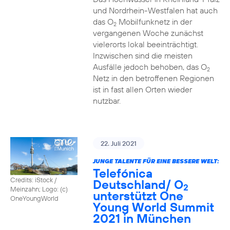
und Nordrhein-Westfalen hat auch
das O
Mobilfunknetz in der
2
vergangenen Woche zunächst
vielerorts lokal beeinträchtigt.
Inzwischen sind die meisten
Ausfälle jedoch behoben, das O
2
Netz in den betroffenen Regionen
ist in fast allen Orten wieder
nutzbar.
22. Juli 2021
JUNGE TALENTE FÜR EINE BESSERE WELT:
Telefónica
Credits: iStock /
Deutschland/ O
2
Meinzahn; Logo: (c)
unterstützt One
OneYoungWorld
Young World Summit
2021 in München