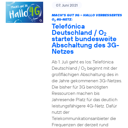
07. Juni 2021
MACH’S GUT 3G – HALLO VERBESSERTES
O
4G-NETZ:
2
Telefónica
Deutschland / O
2
startet bundesweite
Abschaltung des 3G-
Netzes
Ab 1. Juli geht es los: Telefónica
Deutschland / O
beginnt mit der
2
großflächigen Abschaltung des in
die Jahre gekommenen 3G-Netzes.
Die bisher für 3G benötigten
Ressourcen machen bis
Jahresende Platz für das deutlich
leistungsfähigere 4G-Netz. Dafür
nutzt der
Telekommunikationsanbieter die
Frequenzen der derzeit rund