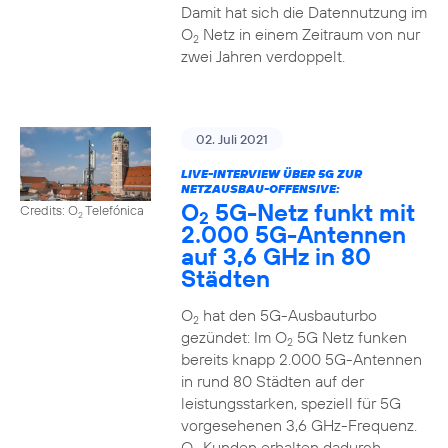
Damit hat sich die Datennutzung im
O
Netz in einem Zeitraum von nur
2
zwei Jahren verdoppelt.
02. Juli 2021
LIVE-INTERVIEW ÜBER 5G ZUR
NETZAUSBAU-OFFENSIVE:
O
5G-Netz funkt mit
Credits: O
Telefónica
2
2
2.000 5G-Antennen
auf 3,6 GHz in 80
Städten
O
hat den 5G-Ausbauturbo
2
gezündet: Im O
5G Netz funken
2
bereits knapp 2.000 5G-Antennen
in rund 80 Städten auf der
leistungsstarken, speziell für 5G
vorgesehenen 3,6 GHz-Frequenz.
O
Kunden erhalten dadurch