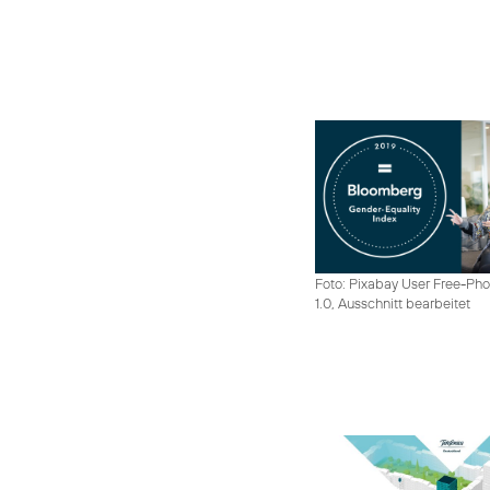
Foto: Pixabay User Free-Pho
1.0, Ausschnitt bearbeitet