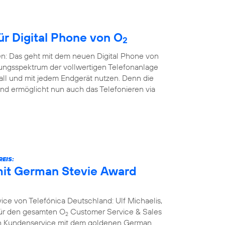
ür Digital Phone von O
2
en: Das geht mit dem neuen Digital Phone von
ungsspektrum der vollwertigen Telefonanlage
all und mit jedem Endgerät nutzen. Denn die
nd ermöglicht nun auch das Telefonieren via
EIS:
it German Stevie Award
ce von Telefónica Deutschland: Ulf Michaelis,
 für den gesamten O
Customer Service & Sales
2
ich Kundenservice mit dem goldenen German