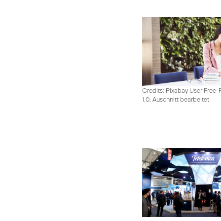
Credits: Pixabay User Free-
1.0, Auschnitt bearbeitet