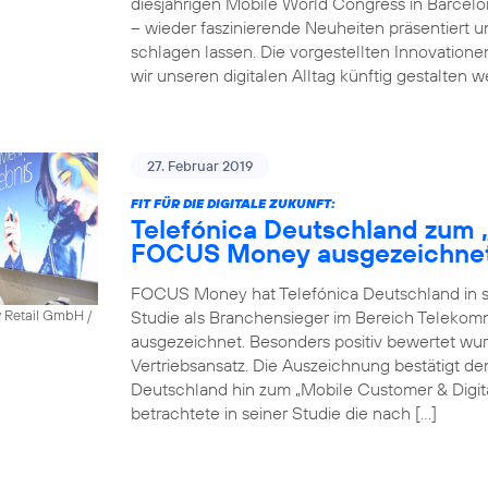
diesjährigen Mobile World Congress in Barcel
– wieder faszinierende Neuheiten präsentiert 
schlagen lassen. Die vorgestellten Innovatione
wir unseren digitalen Alltag künftig gestalten 
27. Februar 2019
FIT FÜR DIE DIGITALE ZUKUNFT:
Telefónica Deutschland zum 
FOCUS Money ausgezeichne
FOCUS Money hat Telefónica Deutschland in sei
Studie als Branchensieger im Bereich Telekomm
y Retail GmbH /
ausgezeichnet. Besonders positiv bewertet wu
Vertriebsansatz. Die Auszeichnung bestätigt 
Deutschland hin zum „Mobile Customer & Dig
betrachtete in seiner Studie die nach […]