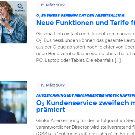
15. März 2019
O
BUSINESS VEREINFACHT DEN ARBEITSALLTAG:
2
Neue Funktionen und Tarife f
Geschäftlich einfach und flexibel kommunizier
O
. Businesskunden können das gesamte Leist
2
aus der Cloud ab sofort noch leichter von über
neue Benutzeroberfläche wurde überarbeitet u
PC, Laptop oder Tablet. Die ebenfalls […]
13. März 2019
AUSZEICHNUNG MIT RENOMMIERTEM WIRTSCHAFTSPR
O
Kundenservice zweifach m
2
prämiert
Große Anerkennung für den erfolgreichen Servi
verantwortlicher Director, wird stellvertretend
(CSS) als “Führungskraft des Jahres” im Bere