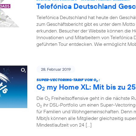
Telefónica Deutschland Gesc
Telefónica Deutschland hat heute den Geschäfts
zum Geschäftsbericht gibt es unter dem Motto
erkunden. Besucher der Website können die Hot
Innovationen und Mitarbeitern von Telefónica D
geführten Tour entdecken. Wie ermöglicht Mobi
28. Februar 2019
SUPER-VECTORING-TARIF VON O
:
2
O
my Home XL: Mit bis zu 25
2
Die O
Freiheitsoffensive geht in die nächste 
2
O
ihr DSL-Portfolio um einen Super-Vectoring-
2
für Familien und Wohngemeinschaften. Denn mi
Mbit/s können alle Mitglieder gleichzeitig supe
Mindestlaufzeit von 24 […]