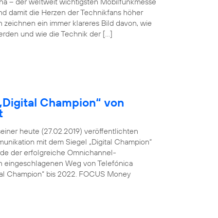
ona – der weltweit wichtigsten Mobilfunkmesse
und damit die Herzen der Technikfans höher
n zeichnen ein immer klareres Bild davon, wie
werden und wie die Technik der […]
„Digital Champion“ von
t
ner heute (27.02.2019) veröffentlichten
unikation mit dem Siegel „Digital Champion“
rde der erfolgreiche Omnichannel-
den eingeschlagenen Weg von Telefónica
ital Champion“ bis 2022. FOCUS Money