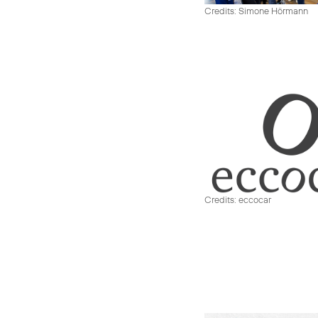
Credits: Simone Hörmann
Credits: eccocar