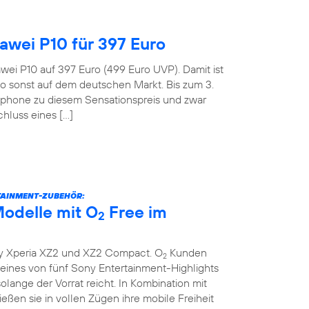
wei P10 für 397 Euro
wei P10 auf 397 Euro (499 Euro UVP). Damit ist
o sonst auf dem deutschen Markt. Bis zum 3.
tphone zu diesem Sensationspreis und zwar
hluss eines […]
TAINMENT-ZUBEHÖR:
odelle mit O
Free im
2
y Xperia XZ2 und XZ2 Compact. O
Kunden
2
ines von fünf Sony Entertainment-Highlights
lange der Vorrat reicht. In Kombination mit
eßen sie in vollen Zügen ihre mobile Freiheit