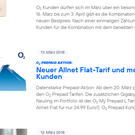
O
Kunden dürfen sich im März über ein beson
2
16. März bis zum 3. April gibt es die Kombinati
neuen Bestpreis. Nach einer einmaligen Zahlun
Kunden für die Kombination mit dem beliebten
13. März 2018
O
PREPAID AKTION:
2
Neuer Allnet Flat-Tarif und m
Kunden
Datenstarke Prepaid-Aktion: Ab dem 20. März 
den O
Prepaid Tarifen. Die zusätzlichen Gigaby
2
Neuling im Portfolio ist der O
My Prepaid L Tar
2
Allnet Flat für nur 24,99 Euro1). O
Prepaid Kund
2
12. März 2018