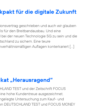
pakt für die digitale Zukunft
itionsvertrag geschrieben und auch wir glauben
ls für den Breitbandausbau. Und eine
 bei der neuen Technologie 5G zu sein und die
tschland zu sichern. Eine teure
nverhältnismäßigen Auflagen konterkariert […]
kat „Herausragend“
LAND TEST und der Zeitschrift FOCUS
eine hohe Kundentreue ausgezeichnet.
t angelegte Untersuchung zum Kauf- und
rag von DEUTSCHLAND TEST und FOCUS MONEY