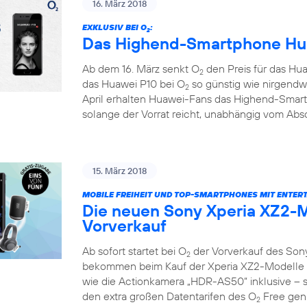
16. März 2018
EXKLUSIV BEI O
:
2
Das Highend-Smartphone Hua
Ab dem 16. März senkt O
den Preis für das Hua
2
das Huawei P10 bei O
so günstig wie nirgendw
2
April erhalten Huawei-Fans das Highend-Smar
solange der Vorrat reicht, unabhängig vom Absc
15. März 2018
MOBILE FREIHEIT UND TOP-SMARTPHONES MIT ENTER
Die neuen Sony Xperia XZ2-M
Vorverkauf
Ab sofort startet bei O
der Vorverkauf des Son
2
bekommen beim Kauf der Xperia XZ2-Modelle e
wie die Actionkamera „HDR-AS50“ inklusive – so
den extra großen Datentarifen des O
Free geni
2