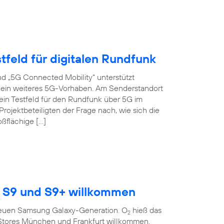
tfeld für digitalen Rundfunk
d „5G Connected Mobility“ unterstützt
s ein weiteres 5G-Vorhaben. Am Senderstandort
ein Testfeld für den Rundfunk über 5G im
ojektbeteiligten der Frage nach, wie sich die
oßflächige […]
 S9 und S9+ willkommen
r neuen Samsung Galaxy-Generation. O
hieß das
2
Stores München und Frankfurt willkommen.