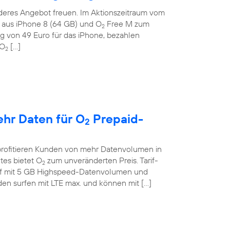
deres Angebot freuen. Im Aktionszeitraum vom
on aus iPhone 8 (64 GB) und O
Free M zum
2
g von 49 Euro für das iPhone, bezahlen
 O
[…]
2
ehr Daten für O
Prepaid-
2
profitieren Kunden von mehr Datenvolumen in
tes bietet O
zum unveränderten Preis. Tarif-
2
if mit 5 GB Highspeed-Datenvolumen und
en surfen mit LTE max. und können mit […]