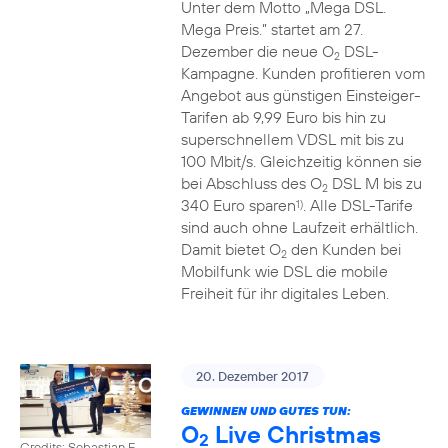
Unter dem Motto „Mega DSL.
Mega Preis.” startet am 27.
Dezember die neue O
DSL-
2
Kampagne. Kunden profitieren vom
Angebot aus günstigen Einsteiger-
Tarifen ab 9,99 Euro bis hin zu
superschnellem VDSL mit bis zu
100 Mbit/s. Gleichzeitig können sie
bei Abschluss des O
DSL M bis zu
2
340 Euro sparen
. Alle DSL-Tarife
1)
sind auch ohne Laufzeit erhältlich.
Damit bietet O
den Kunden bei
2
Mobilfunk wie DSL die mobile
Freiheit für ihr digitales Leben.
20. Dezember 2017
GEWINNEN UND GUTES TUN:
O
Live Christmas
2
Credits: Sebastian F.