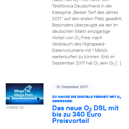
2
Telefónica Deutschland in der
Kategorie „Bester Tarif des Jahres
2017“ auf den ersten Platz gewählt.
Besonders überzeugte sie der im
deutschen Markt einzigartige
Vorteil von O
Free, nach
2
Verbrauch des Highspeed-
Datenvolumens mit 1 Mbit/s
weitersurfen zu können. Erst im
September 2017 hat O
sein O
[…]
2
2
21. Dezember 2017
ZU HAUSE DIE DIGITALE FREIHEIT MIT O
2
GENIESSEN:
Das neue O
DSL mit
Credits: o2
2
bis zu 340 Euro
Preisvorteil