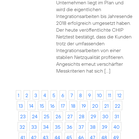
Unternehmen liegt im Plan und
wird die eigentlichen
Integrationsarbeiten bis Jahresende
2018 erfolgreich umgesetzt haben.
Der heute veröffentlichte CHIP
Netztest bestätigt, dass die Kunden
trotz der umfassenden
Integrationsarbeiten von einer
stabilen Netzqualität profitieren.
Angesichts erneut verschärfter
Messkriterien hat sich […]
1
2
3
4
5
6
7
8
9
10
11
12
13
14
15
16
17
18
19
20
21
22
23
24
25
26
27
28
29
30
31
32
33
34
35
36
37
38
39
40
41
42
43
44
45
46
47
48
49