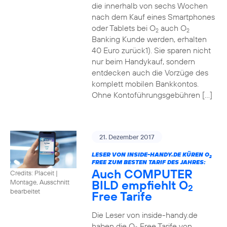
die innerhalb von sechs Wochen
nach dem Kauf eines Smartphones
oder Tablets bei O
auch O
2
2
Banking Kunde werden, erhalten
40 Euro zurück1). Sie sparen nicht
nur beim Handykauf, sondern
entdecken auch die Vorzüge des
komplett mobilen Bankkontos.
Ohne Kontoführungsgebühren […]
21. Dezember 2017
LESER VON INSIDE-HANDY.DE KÜREN O
2
FREE ZUM BESTEN TARIF DES JAHRES:
Auch COMPUTER
Credits: Placeit
|
BILD empfiehlt O
Montage, Ausschnitt
2
bearbeitet
Free Tarife
Die Leser von inside-handy.de
haben die O
Free Tarife von