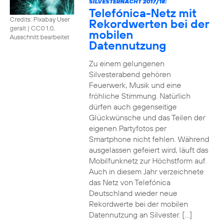
SILVESTERNACHT 2017/18:
Telefónica-Netz mit
Credits: Pixabay User
Rekordwerten bei der
geralt
|
CC0 1.0,
mobilen
Ausschnitt bearbeitet
Datennutzung
Zu einem gelungenen
Silvesterabend gehören
Feuerwerk, Musik und eine
fröhliche Stimmung. Natürlich
dürfen auch gegenseitige
Glückwünsche und das Teilen der
eigenen Partyfotos per
Smartphone nicht fehlen. Während
ausgelassen gefeiert wird, läuft das
Mobilfunknetz zur Höchstform auf.
Auch in diesem Jahr verzeichnete
das Netz von Telefónica
Deutschland wieder neue
Rekordwerte bei der mobilen
Datennutzung an Silvester. […]