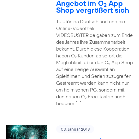
Angebot im O
App
2
Shop vergrößert sich
Telefónica Deutschland und die
Online-Videothek
VIDEOBUSTER.de gaben zum Ende
des Jahres ihre Zusammenarbeit
bekannt. Durch diese Kooperation
haben O
Kunden ab sofort die
2
Möglichkeit, über den O
App Shop
2
auf eine riesige Auswahl an
Spielfilmen und Serien zuzugreifen.
Gestreamt werden kann nicht nur
am heimischen PC, sondern mit
den neuen O
Free Tarifen auch
2
bequem […]
03. Januar 2018