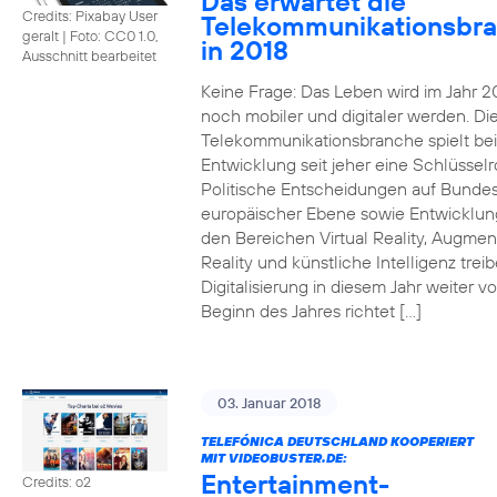
Das erwartet die
Credits: Pixabay User
Telekommunikationsbr
geralt
|
Foto: CC0 1.0,
in 2018
Ausschnitt bearbeitet
Keine Frage: Das Leben wird im Jahr 2
noch mobiler und digitaler werden. Di
Telekommunikationsbranche spielt bei
Entwicklung seit jeher eine Schlüsselro
Politische Entscheidungen auf Bunde
europäischer Ebene sowie Entwicklun
den Bereichen Virtual Reality, Augme
Reality und künstliche Intelligenz trei
Digitalisierung in diesem Jahr weiter vo
Beginn des Jahres richtet […]
03. Januar 2018
TELEFÓNICA DEUTSCHLAND KOOPERIERT
MIT VIDEOBUSTER.DE:
Entertainment-
Credits: o2