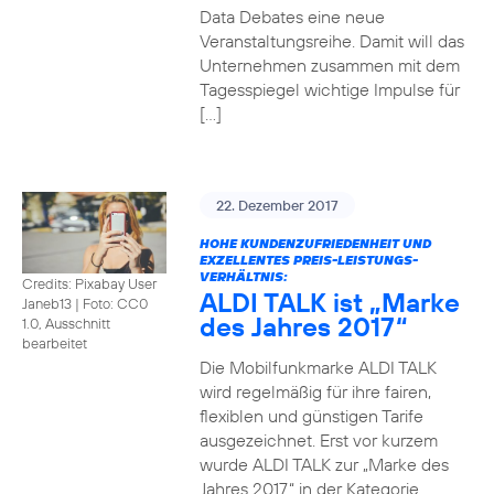
Data Debates eine neue
Veranstaltungsreihe. Damit will das
Unternehmen zusammen mit dem
Tagesspiegel wichtige Impulse für
[…]
22. Dezember 2017
HOHE KUNDENZUFRIEDENHEIT UND
EXZELLENTES PREIS-LEISTUNGS-
VERHÄLTNIS:
Credits: Pixabay User
ALDI TALK ist „Marke
Janeb13
|
Foto: CC0
des Jahres 2017“
1.0, Ausschnitt
bearbeitet
Die Mobilfunkmarke ALDI TALK
wird regelmäßig für ihre fairen,
flexiblen und günstigen Tarife
ausgezeichnet. Erst vor kurzem
wurde ALDI TALK zur „Marke des
Jahres 2017“ in der Kategorie