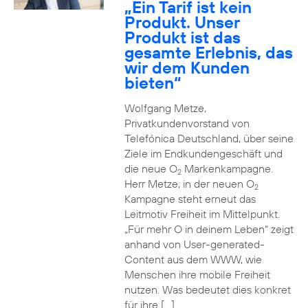
„Ein Tarif ist kein
Produkt. Unser
Produkt ist das
gesamte Erlebnis, das
wir dem Kunden
bieten“
Wolfgang Metze,
Privatkundenvorstand von
Telefónica Deutschland, über seine
Ziele im Endkundengeschäft und
die neue O
Markenkampagne.
2
Herr Metze, in der neuen O
2
Kampagne steht erneut das
Leitmotiv Freiheit im Mittelpunkt.
„Für mehr O in deinem Leben“ zeigt
anhand von User-generated-
Content aus dem WWW, wie
Menschen ihre mobile Freiheit
nutzen. Was bedeutet dies konkret
für ihre […]