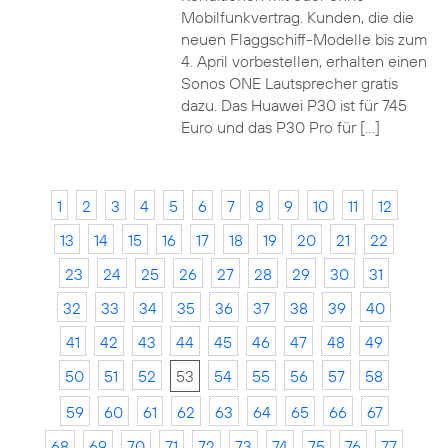
Mobilfunkvertrag. Kunden, die die
neuen Flaggschiff-Modelle bis zum
4. April vorbestellen, erhalten einen
Sonos ONE Lautsprecher gratis
dazu. Das Huawei P30 ist für 745
Euro und das P30 Pro für […]
1
2
3
4
5
6
7
8
9
10
11
12
13
14
15
16
17
18
19
20
21
22
23
24
25
26
27
28
29
30
31
32
33
34
35
36
37
38
39
40
41
42
43
44
45
46
47
48
49
50
51
52
53
54
55
56
57
58
59
60
61
62
63
64
65
66
67
68
69
70
71
72
73
74
75
76
77