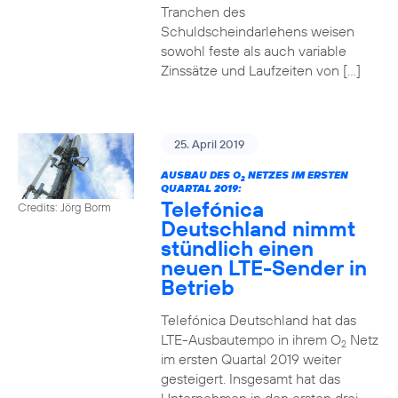
Tranchen des
Schuldscheindarlehens weisen
sowohl feste als auch variable
Zinssätze und Laufzeiten von […]
25. April 2019
AUSBAU DES O
NETZES IM ERSTEN
2
QUARTAL 2019:
Telefónica
Credits: Jörg Borm
Deutschland nimmt
stündlich einen
neuen LTE-Sender in
Betrieb
Telefónica Deutschland hat das
LTE-Ausbautempo in ihrem O
Netz
2
im ersten Quartal 2019 weiter
gesteigert. Insgesamt hat das