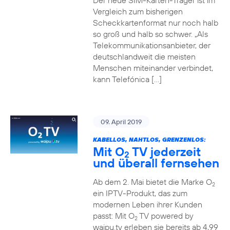
Der neue SIM-Karten-Träger ist im
Vergleich zum bisherigen
Scheckkartenformat nur noch halb
so groß und halb so schwer. „Als
Telekommunikationsanbieter, der
deutschlandweit die meisten
Menschen miteinander verbindet,
kann Telefónica […]
09. April 2019
KABELLOS, NAHTLOS, GRENZENLOS:
Mit O
TV jederzeit
2
und überall fernsehen
Ab dem 2. Mai bietet die Marke O
2
ein IPTV-Produkt, das zum
modernen Leben ihrer Kunden
passt: Mit O
TV powered by
2
waipu.tv erleben sie bereits ab 4,99