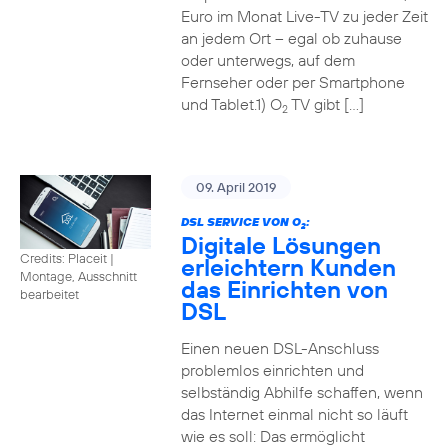
Euro im Monat Live-TV zu jeder Zeit
an jedem Ort – egal ob zuhause
oder unterwegs, auf dem
Fernseher oder per Smartphone
und Tablet.1) O
TV gibt […]
2
09. April 2019
DSL SERVICE VON O
:
2
Digitale Lösungen
Credits: Placeit
|
erleichtern Kunden
Montage, Ausschnitt
das Einrichten von
bearbeitet
DSL
Einen neuen DSL-Anschluss
problemlos einrichten und
selbständig Abhilfe schaffen, wenn
das Internet einmal nicht so läuft
wie es soll: Das ermöglicht