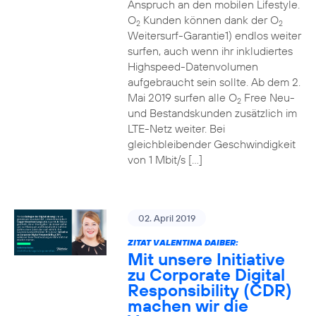
Anspruch an den mobilen Lifestyle.
O
Kunden können dank der O
2
2
Weitersurf-Garantie1) endlos weiter
surfen, auch wenn ihr inkludiertes
Highspeed-Datenvolumen
aufgebraucht sein sollte. Ab dem 2.
Mai 2019 surfen alle O
Free Neu-
2
und Bestandskunden zusätzlich im
LTE-Netz weiter. Bei
gleichbleibender Geschwindigkeit
von 1 Mbit/s […]
02. April 2019
ZITAT VALENTINA DAIBER:
Mit unsere Initiative
zu Corporate Digital
Responsibility (CDR)
machen wir die