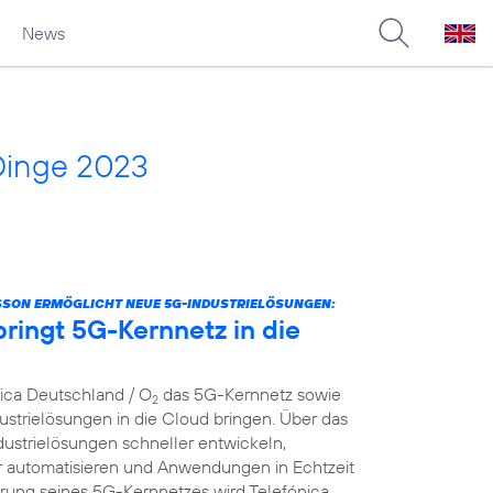
News
Dinge 2023
SSON ERMÖGLICHT NEUE 5G-INDUSTRIELÖSUNGEN:
ringt 5G-Kernnetz in die
nica Deutschland / O
das 5G-Kernnetz sowie
2
strielösungen in die Cloud bringen. Über das
dustrielösungen schneller entwickeln,
er automatisieren und Anwendungen in Echtzeit
ierung seines 5G-Kernnetzes wird Telefónica