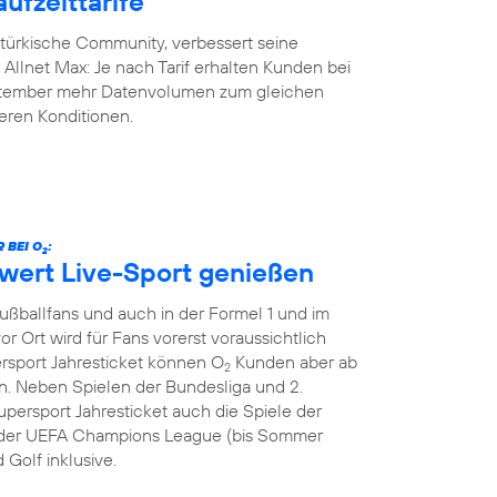
ufzeittarife
-türkische Community, verbessert seine
y Allnet Max: Je nach Tarif erhalten Kunden bei
eptember mehr Datenvolumen zum gleichen
geren Konditionen.
 BEI O
:
2
hwert Live-Sport genießen
Fußballfans und auch in der Formel 1 und im
or Ort wird für Fans vorerst voraussichtlich
ersport Jahresticket können O
Kunden aber ab
2
. Neben Spielen der Bundesliga und 2.
persport Jahresticket auch die Spiele der
le der UEFA Champions League (bis Sommer
 Golf inklusive.