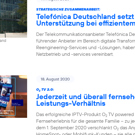
STRATEGISCHE ZUSAMMENARBEIT:
Telefónica Deutschland setzt
Unterstützung bei effiziente
Der Telekommunikationsanbieter Telefónica De
führender Anbieter im Bereich digitale Transfo
land
Reengineering-Services und -Lösungen, haben
Netzbetrieb und -services vereinbart.
18. August 2020
O
TV 2.0:
2
Jederzeit und überall fernse
Leistungs-Verhältnis
Das erfolgreiche IPTV-Produkt O
TV powered b
2
Fernseherlebnis für die gesamte Familie – zu je
dem 1. September 2020 verschlankt O
das Ang
2
HomeSpot- oder Mobilfunk-Kunden – sie alle p