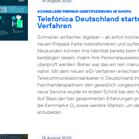
19. August 2020
SCHNELLERE PREPAID-IDENTIFIZIERUNG IN SHOPS:
Telefónica Deutschland starte
Verfahren
Schneller, einfacher, digitaler – ab sofort kön
neuen Prepaid-Karte lostelefonieren und surfe
Neukunden können ihre Identität bereits beim
bestätigen lassen, indem ihre Personalausweis
überprüft werden. Bisher war das ein rein manue
nahm. Mit dem neuen eID-Verfahren erleichtert 
Telekommunikationsanbieter in Deutschland i
Fachhandelspartnern den gesetzlich vorgeschri
neue Service wurde im ersten Schritt bei den 
Auf Basis der hier gesammelten Erfahrungen pr
die Kernmarke O
sowie weitere Marken, um d
2
anzubieten.
19. August 2020