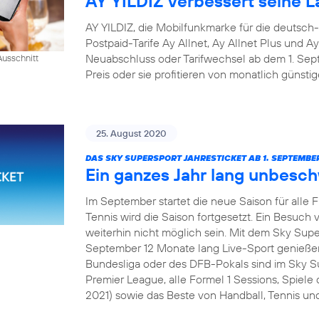
AY YILDIZ verbessert seine La
AY YILDIZ, die Mobilfunkmarke für die deutsch
Postpaid-Tarife Ay Allnet, Ay Allnet Plus und A
Neuabschluss oder Tarifwechsel ab dem 1. S
usschnitt
Preis oder sie profitieren von monatlich günsti
25. August 2020
DAS SKY SUPERSPORT JAHRESTICKET AB 1. SEPTEMBER
Ein ganzes Jahr lang unbesc
Im September startet die neue Saison für alle 
Tennis wird die Saison fortgesetzt. Ein Besuch v
weiterhin nicht möglich sein. Mit dem Sky Sup
September 12 Monate lang Live-Sport genießen
Bundesliga oder des DFB-Pokals sind im Sky Su
Premier League, alle Formel 1 Sessions, Spie
2021) sowie das Beste von Handball, Tennis und