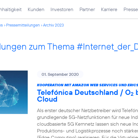
haltigkeit
Kunden
Investoren
Partner
Karriere
Presse
ws
Pressemitteilungen
Archiv 2023
ilungen zum Thema #Internet_der_
01. September 2020
KOOPERATION MIT AMAZON WEB SERVICES UND ERIC
Telefónica Deutschland / O
b
2
Cloud
Als erster deutscher Netzbetreiber wird Telefó
grundlegende 5G-Netzfunktionen für neue Indu
cloudbasierte 5G Kernnetz lassen sich neue In
Produktions- und Logistikprozesse noch stärk
(Edge Computing) realisieren. Für die Virtualis