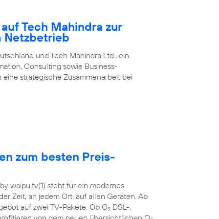
 auf Tech Mahindra zur
m Netzbetrieb
utschland und Tech Mahindra Ltd., ein
rmation, Consulting sowie Business-
 eine strategische Zusammenarbeit bei
hen zum besten Preis-
y waipu.tv(1) steht für ein modernes
der Zeit, an jedem Ort, auf allen Geräten. Ab
ebot auf zwei TV-Pakete. Ob O
DSL-,
2
rofitieren von dem neuen übersichtlichen O