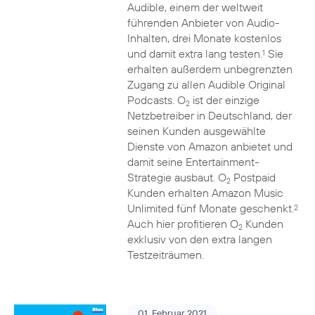
Audible, einem der weltweit
führenden Anbieter von Audio-
Inhalten, drei Monate kostenlos
und damit extra lang testen.
Sie
1
erhalten außerdem unbegrenzten
Zugang zu allen Audible Original
Podcasts. O
ist der einzige
2
Netzbetreiber in Deutschland, der
seinen Kunden ausgewählte
Dienste von Amazon anbietet und
damit seine Entertainment-
Strategie ausbaut. O
Postpaid
2
Kunden erhalten Amazon Music
Unlimited fünf Monate geschenkt.
2
Auch hier profitieren O
Kunden
2
exklusiv von den extra langen
Testzeiträumen.
01. Februar 2021