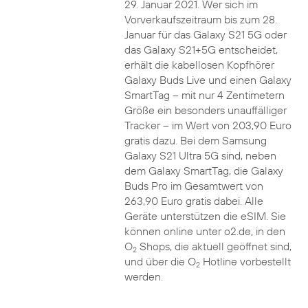
29. Januar 2021. Wer sich im
Vorverkaufszeitraum bis zum 28.
Januar für das Galaxy S21 5G oder
das Galaxy S21+5G entscheidet,
erhält die kabellosen Kopfhörer
Galaxy Buds Live und einen Galaxy
SmartTag – mit nur 4 Zentimetern
Größe ein besonders unauffälliger
Tracker – im Wert von 203,90 Euro
gratis dazu. Bei dem Samsung
Galaxy S21 Ultra 5G sind, neben
dem Galaxy SmartTag, die Galaxy
Buds Pro im Gesamtwert von
263,90 Euro gratis dabei. Alle
Geräte unterstützen die eSIM. Sie
können online unter o2.de, in den
O
Shops, die aktuell geöffnet sind,
2
und über die O
Hotline vorbestellt
2
werden.