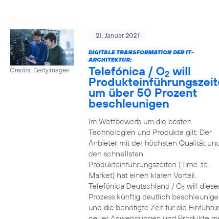
21. Januar 2021
DIGITALE TRANSFORMATION DER IT-
ARCHITEKTUR:
Telefónica / O
will
Credits: Gettyimages
2
Produkteinführungszei
um über 50 Prozent
beschleunigen
Im Wettbewerb um die besten
Technologien und Produkte gilt: Der
Anbieter mit der höchsten Qualität un
den schnellsten
Produkteinführungszeiten (Time-to-
Market) hat einen klaren Vorteil.
Telefónica Deutschland / O
will diese
2
Prozess künftig deutlich beschleunig
und die benötigte Zeit für die Einführu
neuer Anwendungen und Produkte m