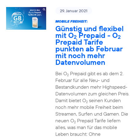
29. Januar 2021
MOBILE FREIHEIT:
Günstig und flexibel
mit O
Prepaid - O
2
2
Prepaid Tarife
punkten ab Februar
mit noch mehr
Datenvolumen
Bei O
Prepaid gibt es ab dem 2.
2
Februar für alle Neu- und
Bestandkunden mehr Highspeed-
Datenvolumen zum gleichen Preis.
Damit bietet O
seinen Kunden
2
noch mehr mobile Freiheit beim
Streamen, Surfen und Gamen. Die
neuen O
Prepaid Tarife liefern
2
alles, was man für das mobile
Leben braucht: Ohne