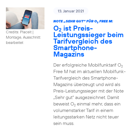
13. Januar 2021
NOTE „SEHR GUT“ FÜR O
FREE M:
2
O
ist Preis-
2
Credits: Placeit
|
Leistungssieger beim
Montage, Ausschnitt
Tarifvergleich des
bearbeitet
Smartphone-
Magazins
Der erfolgreiche Mobilfunktarif O
2
Free M hat im aktuellen Mobilfunk-
Tarifvergleich des Smartphone-
Magazins überzeugt und wird als
Preis-Leistungssieger mit der Note
„Sehr gut“ ausgezeichnet. Damit
beweist O
einmal mehr, dass ein
2
volumenstarker Tarif in einem
leitungsstarken Netz nicht teuer
sein muss.