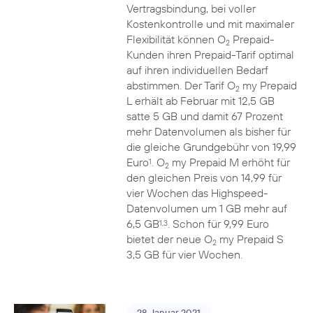
Vertragsbindung, bei voller
Kostenkontrolle und mit maximaler
Flexibilität können O
Prepaid-
2
Kunden ihren Prepaid-Tarif optimal
auf ihren individuellen Bedarf
abstimmen. Der Tarif O
my Prepaid
2
L erhält ab Februar mit 12,5 GB
satte 5 GB und damit 67 Prozent
mehr Datenvolumen als bisher für
die gleiche Grundgebühr von 19,99
Euro
. O
my Prepaid M erhöht für
1
2
den gleichen Preis von 14,99 für
vier Wochen das Highspeed-
Datenvolumen um 1 GB mehr auf
6,5 GB
. Schon für 9,99 Euro
1,3
bietet der neue O
my Prepaid S
2
3,5 GB für vier Wochen.
28. Januar 2021