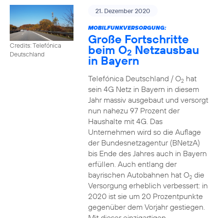
21. Dezember 2020
MOBILFUNKVERSORGUNG:
Große Fortschritte
Credits: Telefónica
beim O
Netzausbau
2
Deutschland
in Bayern
Telefónica Deutschland / O
hat
2
sein 4G Netz in Bayern in diesem
Jahr massiv ausgebaut und versorgt
nun nahezu 97 Prozent der
Haushalte mit 4G. Das
Unternehmen wird so die Auflage
der Bundesnetzagentur (BNetzA)
bis Ende des Jahres auch in Bayern
erfüllen. Auch entlang der
bayrischen Autobahnen hat O
die
2
Versorgung erheblich verbessert: in
2020 ist sie um 20 Prozentpunkte
gegenüber dem Vorjahr gestiegen.
Mit dieser einzigartigen