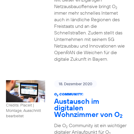
Netzausbauoffensive bringt O
2
immer mehr schnelles Internet
auch in ländliche Regionen des
Freistaats und an die
Schnellstraßen. Zudem stellt das
Unternehmen mit seinem 5G
Netzausbau und Innovationen wie
OpenRAN die Weichen für die
digitale Zukunft in Bayern.
18. Dezember 2020
O
COMMUNITY:
2
Austausch im
Credits: Placeit
|
digitalen
Montage, Ausschnitt
Wohnzimmer von O
2
bearbeitet
Die O
Community ist ein wichtiger
2
digitaler Anlaufpunkt für O
2