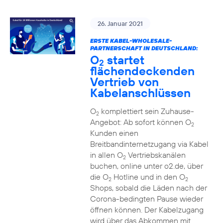
26. Januar 2021
ERSTE KABEL-WHOLESALE-
PARTNERSCHAFT IN DEUTSCHLAND:
O
startet
2
flächendeckenden
Vertrieb von
Kabelanschlüssen
O
komplettiert sein Zuhause-
2
Angebot: Ab sofort können O
2
Kunden einen
Breitbandinternetzugang via Kabel
in allen O
Vertriebskanälen
2
buchen, online unter o2.de, über
die O
Hotline und in den O
2
2
Shops, sobald die Läden nach der
Corona-bedingten Pause wieder
öffnen können. Der Kabelzugang
wird über das Abkommen mit