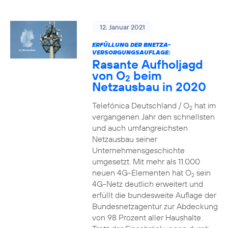
12. Januar 2021
ERFÜLLUNG DER BNETZA-
VERSORGUNGSAUFLAGE:
Rasante Aufholjagd
von O
beim
2
Netzausbau in 2020
Telefónica Deutschland / O
hat im
2
vergangenen Jahr den schnellsten
und auch umfangreichsten
Netzausbau seiner
Unternehmensgeschichte
umgesetzt. Mit mehr als 11.000
neuen 4G-Elementen hat O
sein
2
4G-Netz deutlich erweitert und
erfüllt die bundesweite Auflage der
Bundesnetzagentur zur Abdeckung
von 98 Prozent aller Haushalte.