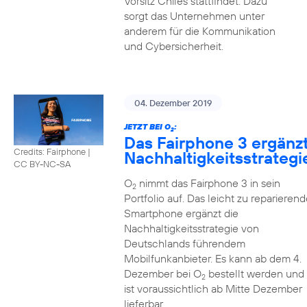
Vorsitz Chiles stattfindet. Dazu
sorgt das Unternehmen unter
anderem für die Kommunikation
und Cybersicherheit.
04. Dezember 2019
JETZT BEI O
:
2
Das Fairphone 3 ergänz
Credits: Fairphone
|
Nachhaltigkeitsstrategi
CC BY-NC-SA
O
nimmt das Fairphone 3 in sein
2
Portfolio auf. Das leicht zu reparierend
Smartphone ergänzt die
Nachhaltigkeitsstrategie von
Deutschlands führendem
Mobilfunkanbieter. Es kann ab dem 4.
Dezember bei O
bestellt werden und
2
ist voraussichtlich ab Mitte Dezember
lieferbar.