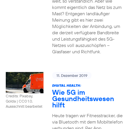
weit, so verständlich. Aber wie
kommt eigentlich das Netz bis zum
Mast? Entgegen landläufiger
Meinung gibt es hier zwei
Möglichkeiten der Anbindung, um
die derzeit verfügbare Bandbreite
und Leistungsfähigkeit des 5G-
Netzes voll auszuschöpfen –
Glasfaser und Richtfunk.
11. Dezember 2019
DIGITAL HEALTH:
Wie 5G im
Credits: Pixabay,
Gesundheitswesen
Golda
|
CC0 1.0,
hilft
Aussschnitt bearbeitet
Heute tragen wir Fitnesstracker, die
via Bluetooth mit dem Mobiltelefon
verbunden sind. Per App