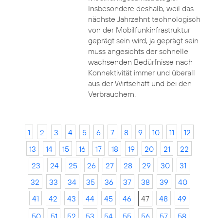
Insbesondere deshalb, weil das
nächste Jahrzehnt technologisch
von der Mobilfunkinfrastruktur
geprägt sein wird, ja geprägt sein
muss angesichts der schnelle
wachsenden Bedürfnisse nach
Konnektivität immer und überall
aus der Wirtschaft und bei den
Verbrauchern.
1
2
3
4
5
6
7
8
9
10
11
12
13
14
15
16
17
18
19
20
21
22
23
24
25
26
27
28
29
30
31
32
33
34
35
36
37
38
39
40
41
42
43
44
45
46
47
48
49
50
51
52
53
54
55
56
57
58