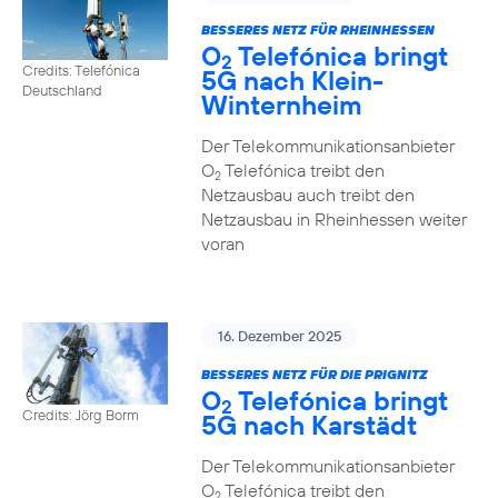
BESSERES NETZ FÜR RHEINHESSEN
O
Telefónica bringt
2
Credits: Telefónica
5G nach Klein-
Deutschland
Winternheim
Der Telekommunikationsanbieter
O
Telefónica treibt den
2
Netzausbau auch treibt den
Netzausbau in Rheinhessen weiter
voran
16. Dezember 2025
BESSERES NETZ FÜR DIE PRIGNITZ
O
Telefónica bringt
2
Credits: Jörg Borm
5G nach Karstädt
Der Telekommunikationsanbieter
O
Telefónica treibt den
2