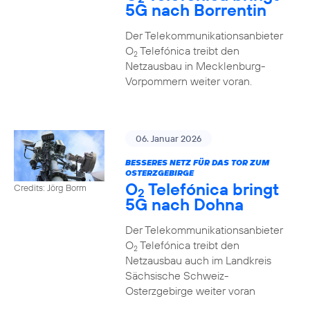
5G nach Borrentin
Der Telekommunikationsanbieter
O
Telefónica treibt den
2
Netzausbau in Mecklenburg-
Vorpommern weiter voran.
06. Januar 2026
BESSERES NETZ FÜR DAS TOR ZUM
OSTERZGEBIRGE
O
Telefónica bringt
Credits: Jörg Borm
2
5G nach Dohna
Der Telekommunikationsanbieter
O
Telefónica treibt den
2
Netzausbau auch im Landkreis
Sächsische Schweiz-
Osterzgebirge weiter voran