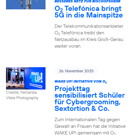
BESSERES NETZ FÜR BISCHOFSHEIM
O
Telefónica bringt
2
5G in die Mainspitze
Der Telekommunikationsanbieter
O
Telefónica treibt den
2
Netzausbau im Kreis Groß-Gerau
weiter voran.
26. November 2025
WAKE UP! INITIATIVE VON O
2
Projekttag
Credits: Fernanda
sensibilisiert Schüler
Vilela Photography
für Cybergrooming,
Sextortion & Co.
Zum Internationalen Tag gegen
Gewalt an Frauen hat die Initiative
WAKE UP! gemeinsam mit O
2