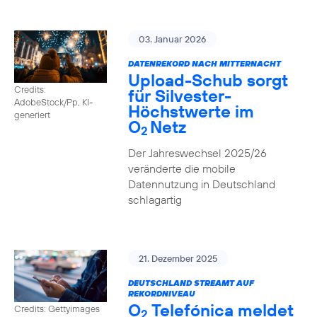
03. Januar 2026
DATENREKORD NACH MITTERNACHT
Upload-Schub sorgt
Credits:
für Silvester-
AdobeStock/Pp, KI-
Höchstwerte im
generiert
O
Netz
2
Der Jahreswechsel 2025/26
veränderte die mobile
Datennutzung in Deutschland
schlagartig
21. Dezember 2025
DEUTSCHLAND STREAMT AUF
REKORDNIVEAU
O
Telefónica meldet
Credits: Gettyimages
2