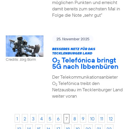
möglichen Punkten und erreicht
damit bereits zum sechsten Mal in
Folge die Note „sehr gut“
25. November 2025
BESSERES NETZ FÜR DAS
TECKLENBURGER LAND
O
Telefónica bringt
Credits: Jörg Borm
2
5G nach Ibbenbüren
Der Telekommunikationsanbieter
O
Telefónica treibt den
2
Netzausbau im Tecklenburger Land
weiter voran
1
2
3
4
5
6
7
8
9
10
11
12