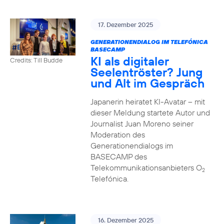
17. Dezember 2025
GENERATIONENDIALOG IM TELEFÓNICA
BASECAMP
KI als digitaler
Credits: Till Budde
Seelentröster? Jung
und Alt im Gespräch
Japanerin heiratet KI-Avatar – mit
dieser Meldung startete Autor und
Journalist Juan Moreno seiner
Moderation des
Generationendialogs im
BASECAMP des
Telekommunikationsanbieters O
2
Telefónica.
16. Dezember 2025