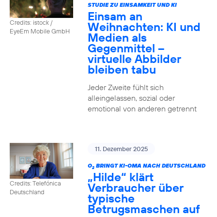
STUDIE ZU EINSAMKEIT UND KI
Einsam an
Credits: istock /
Weihnachten: KI und
EyeEm Mobile GmbH
Medien als
Gegenmittel –
virtuelle Abbilder
bleiben tabu
Jeder Zweite fühlt sich
alleingelassen, sozial oder
emotional von anderen getrennt
11. Dezember 2025
O
BRINGT KI-OMA NACH DEUTSCHLAND
2
„Hilde“ klärt
Credits: Telefónica
Verbraucher über
Deutschland
typische
Betrugsmaschen auf