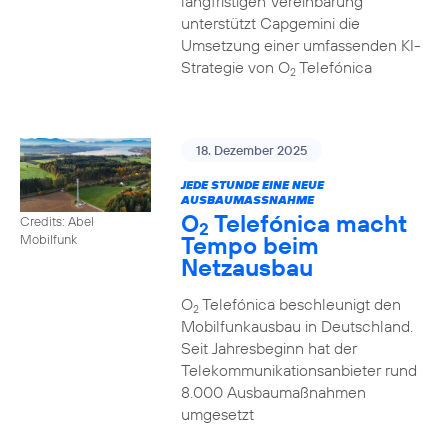
langfristigen Vereinbarung
unterstützt Capgemini die
Umsetzung einer umfassenden KI-
Strategie von O
Telefónica
2
18. Dezember 2025
JEDE STUNDE EINE NEUE
AUSBAUMASSNAHME
O
Telefónica macht
Credits: Abel
2
Tempo beim
Mobilfunk
Netzausbau
O
Telefónica beschleunigt den
2
Mobilfunkausbau in Deutschland.
Seit Jahresbeginn hat der
Telekommunikationsanbieter rund
8.000 Ausbaumaßnahmen
umgesetzt