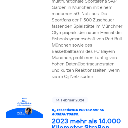
multifunktionale Sportarena SAP
Garden in München mit einem
modernen 5G-Netz aus. Die
Sportfans der 11.500 Zuschauer
fassenden Spielstätte im Münchner
Olympiapark, der neuen Heimat der
Eishockeymannschaft von Red Bull
München sowie des
Basketballteams des FC Bayern
München, profitieren künftig von
hohen Datenübertragungsraten
und kurzen Reaktionszeiten, wenn
sie im O
Netz surfen.
2
14. Februar 2024
O
TELEFÓNICA WEITER MIT 5G-
2
AUSBAUTURBO:
2023 mehr als 14.000
Kilometer Straßen