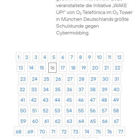
veranstaltete die Initiative „WAKE
UP!“ von O
Telefónica im O
Tower
2
2
in München Deutschlands größte
Schulstunde gegen
Cybermobbing.
1
2
3
4
5
6
7
8
9
10
11
12
13
14
15
16
17
18
19
20
21
22
23
24
25
26
27
28
29
30
31
32
33
34
35
36
37
38
39
40
41
42
43
44
45
46
47
48
49
50
51
52
53
54
55
56
57
58
59
60
61
62
63
64
65
66
67
68
69
70
71
72
73
74
75
76
77