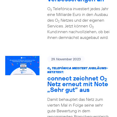
O
Telefónica investiert jedes Jahr
2
eine Milliarde Euro in den Ausbau
des O
Netzes und der eigenen
2
Services. Jetzt können O
2
Kund:innen nachvollziehen, ob bei
ihnen demnächst ausgebaut wird.
29. November 2023
O
TELEFÓNICA MEISTERT JUBILÄUMS-
2
NETZTEST:
connect zeichnet O
2
Netz erneut mit Note
„Sehr gut“ aus
Damit behauptet das Netz zum
vierten Mal in Folge seine sehr
gute Bewertung in dem
renommierten Branchenvergleich.