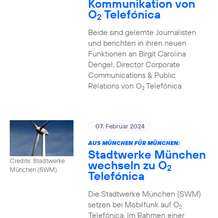
Kommunikation von
O
Telefónica
2
Beide sind gelernte Journalisten
und berichten in ihren neuen
Funktionen an Birgit Carolina
Dengel, Director Corporate
Communications & Public
Relations von O
Telefónica.
2
07. Februar 2024
AUS MÜNCHEN FÜR MÜNCHEN:
Stadtwerke München
Credits: Stadtwerke
wechseln zu O
2
München (SWM)
Telefónica
Die Stadtwerke München (SWM)
setzen bei Mobilfunk auf O
2
Telefónica. Im Rahmen einer