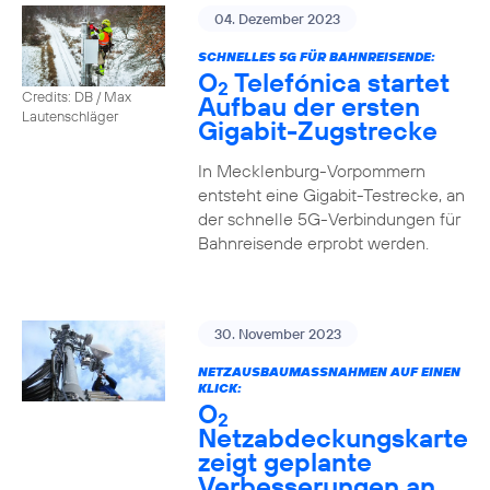
04. Dezember 2023
SCHNELLES 5G FÜR BAHNREISENDE:
O
Telefónica startet
2
Credits: DB / Max
Aufbau der ersten
Lautenschläger
Gigabit-Zugstrecke
In Mecklenburg-Vorpommern
entsteht eine Gigabit-Testrecke, an
der schnelle 5G-Verbindungen für
Bahnreisende erprobt werden.
30. November 2023
NETZAUSBAUMASSNAHMEN AUF EINEN K
LICK:
O
2
Netzabdeckungskarte
zeigt geplante
Verbesserungen an