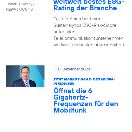
weltweit bestes ESG-
Tower": Pixabay /
Rating der Branche
fcja99
|
CC0 1.0
O
Telefónica hat beim
2
Sustainalytics ESG-Risk-Score
unter allen
Telekommunikationsunternehmen
weltweit am besten abgeschnitten.
11. Dezember 2023
ZITAT MARKUS HAAS, CEO IM DPA-
INTERVIEW:
Öffnet die 6
Gigahertz-
Frequenzen für den
Mobilfunk