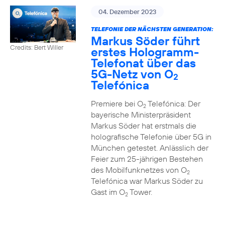
04. Dezember 2023
TELEFONIE DER NÄCHSTEN GENERATION:
Markus Söder führt
Credits: Bert Willer
erstes Hologramm-
Telefonat über das
5G-Netz von O
2
Telefónica
Premiere bei O
Telefónica: Der
2
bayerische Ministerpräsident
Markus Söder hat erstmals die
holografische Telefonie über 5G in
München getestet. Anlässlich der
Feier zum 25-jährigen Bestehen
des Mobilfunknetzes von O
2
Telefónica war Markus Söder zu
Gast im O
Tower.
2