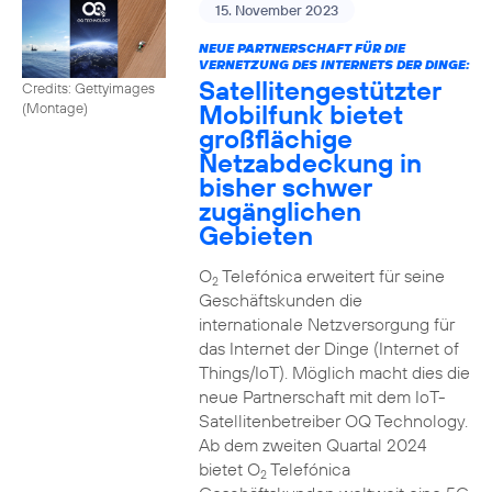
15. November 2023
NEUE PARTNERSCHAFT FÜR DIE
VERNETZUNG DES INTERNETS DER DINGE:
Satellitengestützter
Credits: Gettyimages
Mobilfunk bietet
(Montage)
großflächige
Netzabdeckung in
bisher schwer
zugänglichen
Gebieten
O
Telefónica erweitert für seine
2
Geschäftskunden die
internationale Netzversorgung für
das Internet der Dinge (Internet of
Things/IoT). Möglich macht dies die
neue Partnerschaft mit dem IoT-
Satellitenbetreiber OQ Technology.
Ab dem zweiten Quartal 2024
bietet O
Telefónica
2